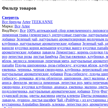
Фильтр товаров
Свернуть
Все бренды
Artee
TEEKANNE
Марка:
Все
Artee
Вид/Вкус:
Все
100% аптекарский сбор измельченного липового
лимонная трава (лемонграсс), цитрусовые гранулы, натуральн
добавки
Зеленый чай, натурально ароматизирован молочным п
клубники, натуральные ароматические добавки
Зеленый чай, ц
ванили
кусочки корня женьшеня
кусочки манго
кусочки папай
ароматические добавки
лаванда
Лемонграсс, корень солодки (л
роз
лепестки розы
листья бамбука
Листья ежевики, клубники, м
яблок, мелисса лимонная, перечная мята, натуральные аромати
папайи
Плоды шиповника, роза-гибискус, кусочки яблок, клуб
ежевика, черника, черная смородина, клубника, вересковый цве
натуральные ароматические добавки
Роза-гибискус, плоды шип
гибискус, ромашка, ягоды облепихи, шиповник, лист малины, к
аниса, фенхеля, мелисса лимонная, лепестки роз, мята перечная
смородина, кусочки клубники, ананаса, ежевика, малина, цвет
подсолнечника, натуральные ароматические добавки
Улун
Фиг
суданской розы.
цветы жасмина
цветы клевера
Цветы ромашки 
лаванда, душица, листья шалфея
Чай «Ройбуш » из кустарника A
кустарника Aspalathus linearis, клюква, лепестки роз, ароматич