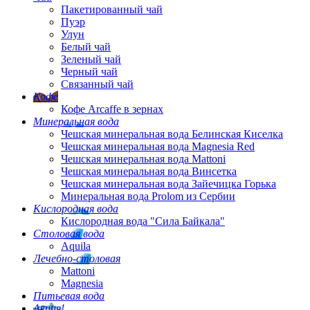
Пакетированный чай
Пуэр
Улун
Белый чай
Зеленый чай
Черный чай
Связанный чай
Кофе
Кофе Arcaffe в зернах
Минеральная вода
Чешская минеральная вода Белинская Киселка
Чешская минеральная вода Magnesia Red
Чешская минеральная вода Mattoni
Чешская минеральная вода Винсетка
Чешская минеральная вода Зайечицка Горька
Минеральная вода Prolom из Сербии
Кислородная вода
Кислородная вода "Сила Байкала"
Столовая вода
Aquila
Лечебно-столовая
Mattoni
Magnesia
Питьевая вода
Акция!