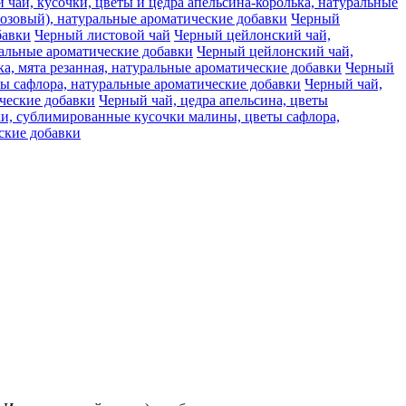
чай, кусочки, цветы и цедра апельсина-королька, натуральные
розовый), натуральные ароматические добавки
Черный
бавки
Черный листовой чай
Черный цейлонский чай,
ральные ароматические добавки
Черный цейлонский чай,
, мята резанная, натуральные ароматические добавки
Черный
ты сафлора, натуральные ароматические добавки
Черный чай,
ческие добавки
Черный чай, цедра апельсина, цветы
ки, сублимированные кусочки малины, цветы сафлора,
еские добавки