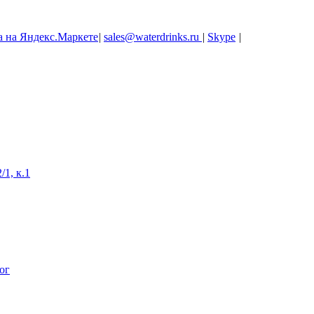
|
sales@waterdrinks.ru
|
Skype
|
/1, к.1
ог