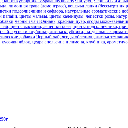
.
Чай из кустарника Aspalathus linearis
Чай улун
Черный байховый 
ца, лимонная трава (лемонграсс), кошачьи лапки (бессмертник 
цветки подсолнечника и сафлора, натуральные ароматические до
и папайи, цветы мальвы, цветы календулы, лепестки розы, нату
добавки
Черный чай Юннань, красный пуэр, ягоды можжевельника
 чай, цветы жасмина, лепестки розы, цветы подсолнечника, цве
 чай, кусочки клубники, листья клубники, натуральные аромати
атические добавки
Черный чай, ягоды облепихи, листья земляни
 кусочки яблок, цедра апельсина и лимона, клубника, ароматич
250г