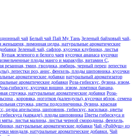
ационный чай
Белый чай Пай Му Тань
Зеленый байховый чай,
я женьшеня, лимонная цедра, натуральные ароматические
 добавки
Зеленый чай, сафлор, кусочки клубники, листья
и
Купаж зеленого и белого чаев
кусочки ананаса
кусочки
, измельченные плоды манго и маракуйи, витамин С,
ая резанная, тмин, гвоздика, имбирь, черный перец
лепестки
лы), лепестки роз, анис, фенхель, плоды шиповника, кусочки
альные ароматические добавки
натуральный ароматизатор
туральные ароматические добавки
Роза-гибискус, бузина, изюм,
Роза-гибискус, кусочки вишни, изюм, ломтики банана,
совая стружка, натуральные ароматические добавки
Роза-
сина , коровяка, ноготков (календулы), кусочки яблок, семена
кольная стружка, цветы подсолнечника, бузина, красная
сc, цедра апельсина, шиповник, гибискус, васильки, цветы
гибискуса (каркаде), плоды шиповника
Цветы гибискуса и
я мяты, листья малины, листья черной смородины, фенхель,
лубники, натуральные ароматические добавки
Чай «Ройбуш» из
усочки миндаля, натуральные ароматические добавки.
Чай