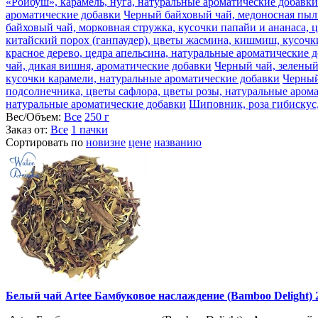
«Ройбуш», карамель, нуга, натуральные ароматические добавки
ароматические добавки
Черный байховый чай, медоносная пыль
байховый чай, морковная стружка, кусочки папайи и ананаса, 
китайский порох (ганпаудер), цветы жасмина, кишмиш, кусочк
красное дерево, цедра апельсина, натуральные ароматические 
чай, дикая вишня, ароматические добавки
Черный чай, зеленый
кусочки карамели, натуральные ароматические добавки
Черный
подсолнечника, цветы сафлора, цветы розы, натуральные аром
натуральные ароматические добавки
Шиповник, роза гибискус,
Вес/Объем:
Все
250 г
Заказ от:
Все
1 пачки
Сортировать по
новизне
цене
названию
Белый чай Artee Бамбуковое наслаждение (Bamboo Delight) 