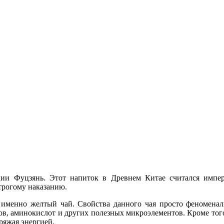
ии Фуцзянь. Этот напиток в Древнем Китае считался импера
строгому наказанию.
 именно желтый чай. Свойства данного чая просто феноменаль
в, аминокислот и других полезных микроэлементов. Кроме того
ряжая энергией.