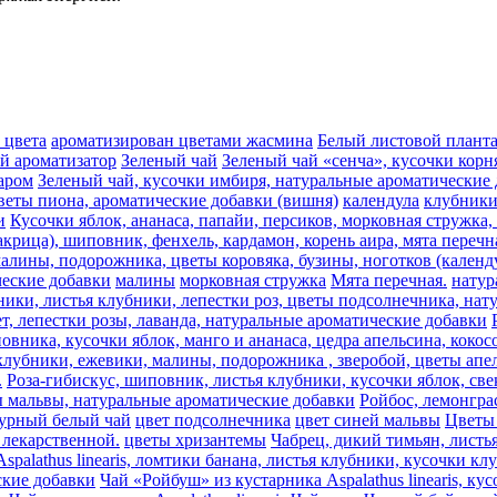
 цвета
ароматизирован цветами жасмина
Белый листовой плант
ый ароматизатор
Зеленый чай
Зеленый чай «сенча», кусочки корн
аром
Зеленый чай, кусочки имбиря, натуральные ароматические
веты пиона, ароматические добавки (вишня)
календула
клубник
и
Кусочки яблок, ананаса, папайи, персиков, морковная стружка
акрица), шиповник, фенхель, кардамон, корень аира, мята перечн
алины, подорожника, цветы коровяка, бузины, ноготков (календу
ческие добавки
малины
морковная стружка
Мята перечная.
натур
ники, листья клубники, лепестки роз, цветы подсолнечника, на
т, лепестки розы, лаванда, натуральные ароматические добавки
овника, кусочки яблок, манго и ананаса, цедра апельсина, коко
лубники, ежевики, малины, подорожника , зверобой, цветы апель
.
Роза-гибискус, шиповник, листья клубники, кусочки яблок, све
ы мальвы, натуральные ароматические добавки
Ройбос, лемонгра
урный белый чай
цвет подсолнечника
цвет синей мальвы
Цветы 
лекарственной.
цветы хризантемы
Чабрец, дикий тимьян, листь
spalathus linearis, ломтики банана, листья клубники, кусочки к
еские добавки
Чай «Ройбуш» из кустарника Aspalathus linearis, к