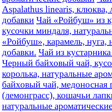
Aspalathus linearis, клюква
добавки
Чай «Ройбуш» из ку
кусочки миндаля, натураль
«Ройбуш», карамель, нуга,
добавки.
Чай из кустарника 
Черный байховый чай, кусо
королька, натуральные аро
байховый чай, медоносная 
(лемонграсс), кошачьи лапк
натуральные ароматические