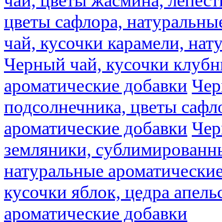
чай, цветы жасмина, лепест
цветы сафлора, натуральны
чай, кусочки карамели, на
Черный чай, кусочки клубн
ароматические добавки
Чер
подсолнечника, цветы сафл
ароматические добавки
Чер
земляники, сублимированны
натуральные ароматические
кусочки яблок, цедра апель
ароматические добавки