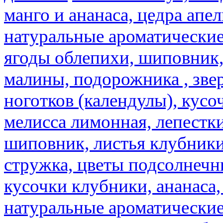
манго и ананаса, цедра апел
натуральные ароматические
ягоды облепихи, шиповник,
малины, подорожника , звер
ноготков (календулы), кусоч
мелисса лимонная, лепестки
шиповник, листья клубники,
стружка, цветы подсолнечни
кусочки клубники, ананаса,
натуральные ароматические