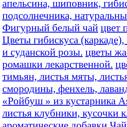
апельсина, шиповник, гибис
подсолнечника, натуральны
Фигурный белый чай
цвет 
Цветы гибискуса (каркаде)
и суданской розы.
цветы ж
ромашки лекарственной.
цв
тимьян, листья мяты, листь
смородины, фенхель, лаван
«Ройбуш » из кустарника Asp
листья клубники, кусочки 
ароматические добавки
Чай