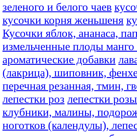
зеленого и белого чаев
кусо
кусочки корня женьшеня
к
Кусочки яблок, ананаса, па
измельченные плоды манго 
ароматические добавки
лав
(лакрица), шиповник, фенхе
перечная резанная, тмин, г
лепестки роз
лепестки розы
клубники, малины, подорож
ноготков (календулы), лепе