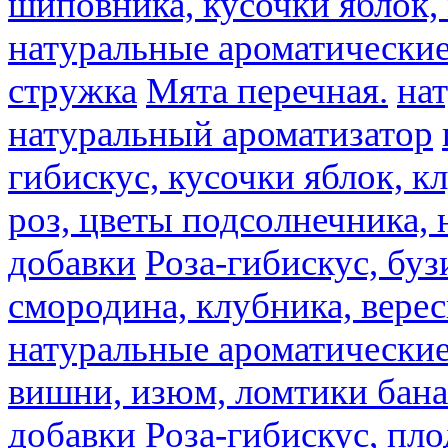
шиповника, кусочки яблок, 
натуральные ароматические
стружка
Мята перечная.
на
натуральный ароматизатор
гибискус, кусочки яблок, к
роз, цветы подсолнечника,
добавки
Роза-гибискус, буз
смородина, клубника, верес
натуральные ароматические
вишни, изюм, ломтики бана
добавки
Роза-гибискус, пл