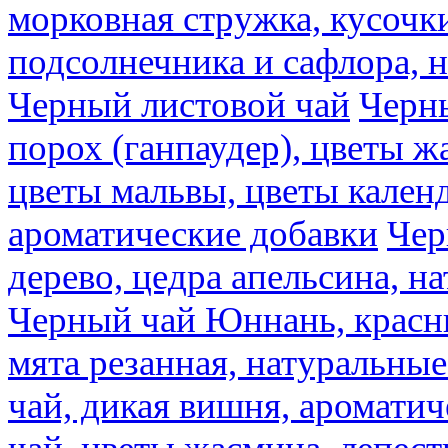
морковная стружка, кусочки
подсолнечника и сафлора, 
Черный листовой чай
Черны
порох (ганпаудер), цветы 
цветы мальвы, цветы кален
ароматические добавки
Чер
дерево, цедра апельсина, н
Черный чай Юннань, красн
мята резанная, натуральны
чай, дикая вишня, аромати