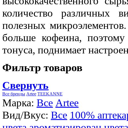
высококачественного сыр
количество различных в
полезных микроэлементов.
больше кофеина, поэтому
тонуса, поднимает настроен
Фильтр товаров
Свернуть
Все бренды
Artee
TEEKANNE
Марка:
Все
Artee
Вид/Вкус:
Все
100% аптека
цвета
ароматизирован цвет