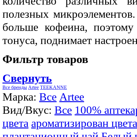
количество различных в
полезных микроэлементов.
больше кофеина, поэтому
тонуса, поднимает настроен
Фильтр товаров
Свернуть
Все бренды
Artee
TEEKANNE
Марка:
Все
Artee
Вид/Вкус:
Все
100% аптека
цвета
ароматизирован цвет
плантационный чай
Белый 