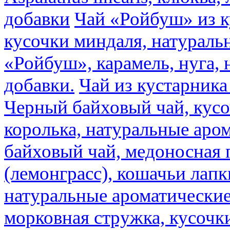
добавки
Чай «Ройбуш» из ку
кусочки миндаля, натураль
«Ройбуш», карамель, нуга,
добавки.
Чай из кустарника 
Черный байховый чай, кусо
королька, натуральные аро
байховый чай, медоносная 
(лемонграсс), кошачьи лапк
натуральные ароматические
морковная стружка, кусочки