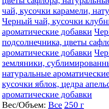
цветы сафлора, натуральны
чай, кусочки карамели, на
Черный чай, кусочки клубн
ароматические добавки
Чер
подсолнечника, цветы сафл
ароматические добавки
Чер
земляники, сублимированны
натуральные ароматические
кусочки яблок, цедра апель
ароматические добавки
Вес/Объем:
Все
250 г