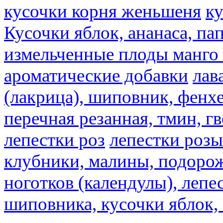
кусочки корня женьшеня
к
Кусочки яблок, ананаса, па
измельченные плоды манго 
ароматические добавки
лав
(лакрица), шиповник, фенхе
перечная резанная, тмин, г
лепестки роз
лепестки розы
клубники, малины, подорож
ноготков (календулы), лепе
шиповника, кусочки яблок, 