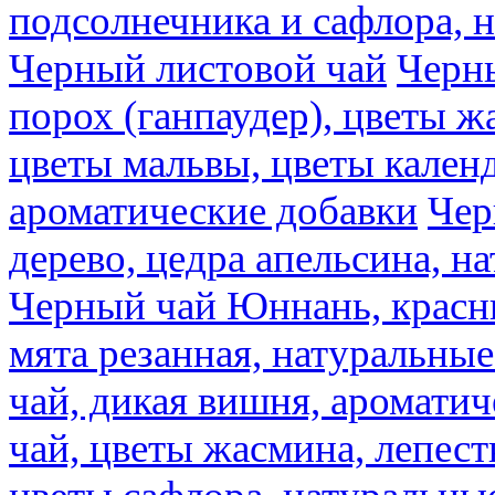
подсолнечника и сафлора, 
Черный листовой чай
Черны
порох (ганпаудер), цветы 
цветы мальвы, цветы кален
ароматические добавки
Чер
дерево, цедра апельсина, н
Черный чай Юннань, красн
мята резанная, натуральны
чай, дикая вишня, аромати
чай, цветы жасмина, лепест