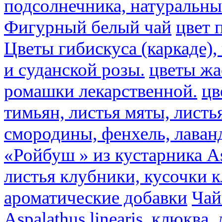
подсолнечника, натуральны
Фигурный белый чай
цвет 
Цветы гибискуса (каркаде)
и суданской розы.
цветы ж
ромашки лекарственной.
цв
тимьян, листья мяты, листь
смородины, фенхель, лаван
«Ройбуш » из кустарника Asp
листья клубники, кусочки 
ароматические добавки
Чай
Aspalathus linearis, клюква