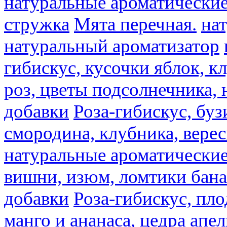
натуральные ароматические
стружка
Мята перечная.
на
натуральный ароматизатор
гибискус, кусочки яблок, к
роз, цветы подсолнечника,
добавки
Роза-гибискус, буз
смородина, клубника, верес
натуральные ароматические
вишни, изюм, ломтики бана
добавки
Роза-гибискус, пл
манго и ананаса, цедра апел