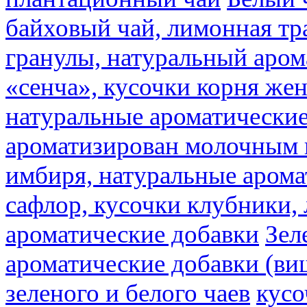
байховый чай, лимонная тр
гранулы, натуральный аром
«сенча», кусочки корня же
натуральные ароматические
ароматизирован молочным
имбиря, натуральные арома
сафлор, кусочки клубники,
ароматические добавки
Зел
ароматические добавки (ви
зеленого и белого чаев
кусо