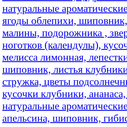
натуральные ароматические
ягоды облепихи, шиповник,
малины, подорожника , звер
ноготков (календулы), кусоч
мелисса лимонная, лепестки
шиповник, листья клубники,
стружка, цветы подсолнечни
кусочки клубники, ананаса,
натуральные ароматические
апельсина, шиповник, гибис