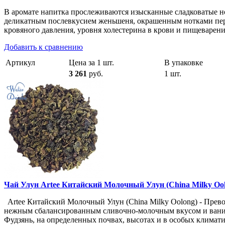
В аромате напитка прослеживаются изысканные сладковатые но
деликатным послевкусием женьшеня, окрашенным нотками пер
кровяного давления, уровня холестерина в крови и пищеварени
Добавить к сравнению
Артикул
Цена за 1 шт.
В упаковке
3 261
руб.
1 шт.
Чай Улун Artee Китайский Молочный Улун (China Milky Ool
Artee Китайский Молочный Улун (China Milky Oolong) - Прев
нежным сбалансированным сливочно-молочным вкусом и ванил
Фудзянь, на определенных почвах, высотах и в особых климат