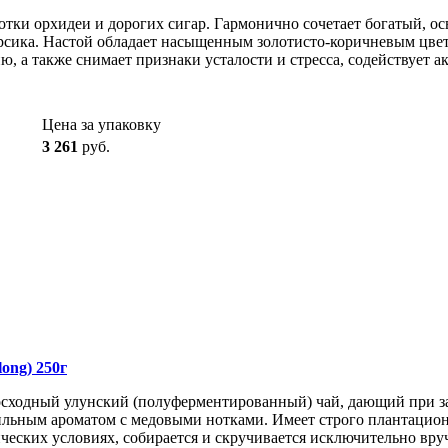
тки орхидеи и дорогих сигар. Гармонично сочетает богатый, о
сика. Настой обладает насыщенным золотисто-коричневым цвет
ю, а также снимает признаки усталости и стресса, содействует 
Цена за упаковку
3 261
руб.
ong) 250г
осходный улунский (полуферментированный) чай, дающий при з
ьным ароматом с медовыми нотками. Имеет строго плантационн
ических условиях, собирается и скручивается исключительно вру