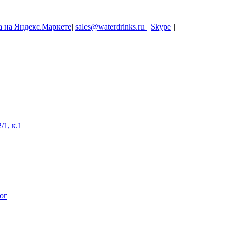
|
sales@waterdrinks.ru
|
Skype
|
/1, к.1
ог