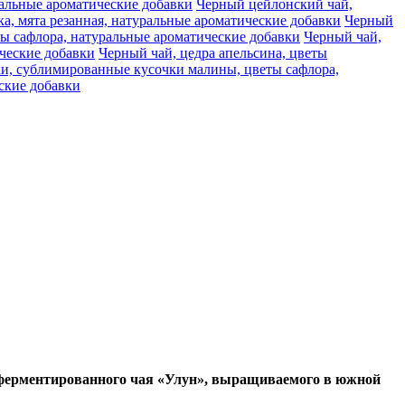
ральные ароматические добавки
Черный цейлонский чай,
, мята резанная, натуральные ароматические добавки
Черный
ты сафлора, натуральные ароматические добавки
Черный чай,
ческие добавки
Черный чай, цедра апельсина, цветы
ки, сублимированные кусочки малины, цветы сафлора,
еские добавки
 ферментированного чая «Улун», выращиваемого в южной