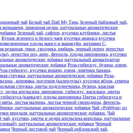
ационный чай
Белый чай Пай Му Тань
Зеленый байховый чай,
я женьшеня, лимонная цедра, натуральные ароматические
 добавки
Зеленый чай, сафлор, кусочки клубники, листья
и
Купаж зеленого и белого чаев
кусочки ананаса
кусочки
, измельченные плоды манго и маракуйи, витамин С,
ая резанная, тмин, гвоздика, имбирь, черный перец
лепестки
лы), лепестки роз, анис, фенхель, плоды шиповника, кусочки
альные ароматические добавки
натуральный ароматизатор
туральные ароматические добавки
Роза-гибискус, бузина, изюм,
Роза-гибискус, кусочки вишни, изюм, ломтики банана,
совая стружка, натуральные ароматические добавки
Роза-
сина , коровяка, ноготков (календулы), кусочки яблок, семена
кольная стружка, цветы подсолнечника, бузина, красная
сc, цедра апельсина, шиповник, гибискус, васильки, цветы
гибискуса (каркаде), плоды шиповника
Цветы гибискуса и
я мяты, листья малины, листья черной смородины, фенхель,
лубники, натуральные ароматические добавки
Чай «Ройбуш» из
усочки миндаля, натуральные ароматические добавки.
Чай
чай, кусочки, цветы и цедра апельсина-королька, натуральные
розовый), натуральные ароматические добавки
Черный
бавки
Черный листовой чай
Черный цейлонский чай,