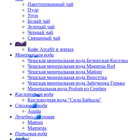
Пакетированный чай
Пуэр
Улун
Белый чай
Зеленый чай
Черный чай
Связанный чай
Кофе
Кофе Arcaffe в зернах
Минеральная вода
Чешская минеральная вода Белинская Киселка
Чешская минеральная вода Magnesia Red
Чешская минеральная вода Mattoni
Чешская минеральная вода Винсетка
Чешская минеральная вода Зайечицка Горька
Минеральная вода Prolom из Сербии
Кислородная вода
Кислородная вода "Сила Байкала"
Столовая вода
Aquila
Лечебно-столовая
Mattoni
Magnesia
Питьевая вода
Акция!