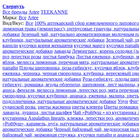
Свернуть
Все бренды
Artee
TEEKANNE
Марка:
Все
Artee
Вид/Вкус:
Все
100% аптекарский сбор измельченного липового
лимонная трава (лемонграсс), цитрусовые гранулы, натуральн
добавки
Зеленый чай, натурально ароматизирован молочным п
клубники, натуральные ароматические добавки
Зеленый чай, ц
ванили
кусочки корня женьшеня
кусочки манго
кусочки папай
ароматические добавки
лаванда
Лемонграсс, корень солодки (л
роз
лепестки розы
листья бамбука
Листья ежевики, клубники, м
яблок, мелисса лимонная, перечная мята, натуральные аромати
папайи
Плоды шиповника, роза-гибискус, кусочки яблок, клуб
ежевика, черника, черная смородина, клубника, вересковый цве
натуральные ароматические добавки
Роза-гибискус, плоды шип
гибискус, ромашка, ягоды облепихи, шиповник, лист малины, к
аниса, фенхеля, мелисса лимонная, лепестки роз, мята перечная
смородина, кусочки клубники, ананаса, ежевика, малина, цвет
подсолнечника, натуральные ароматические добавки
Улун
Фиг
суданской розы.
цветы жасмина
цветы клевера
Цветы ромашки 
лаванда, душица, листья шалфея
Чай «Ройбуш » из кустарника A
кустарника Aspalathus linearis, клюква, лепестки роз, ароматич
«Ройбуш», карамель, нуга, натуральные ароматические добавки
ароматические добавки
Черный байховый чай, медоносная пыль
байховый чай, морковная стружка, кусочки папайи и ананаса, 