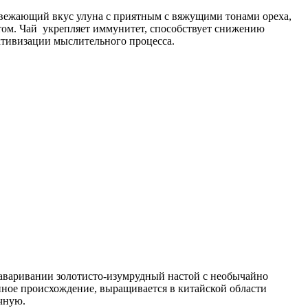
свежающий вкус улуна с приятным с вяжущими тонами ореха,
ом. Чай укрепляет иммунитет, способствует снижению
активизации мыслительного процесса.
аваривании золотисто-изумрудный настой с необычайно
ое происхождение, выращивается в китайской области
чную.