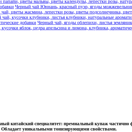
и папайи, цветы мальвы, цветы календулы, лепестки розы, нату
добавки
Черный чай Юннань, красный пуэр, ягоды можжевельника
 чай, цветы жасмина, лепестки розы, цветы подсолнечника, цве
 чай, кусочки клубники, листья клубники, натуральные аромати
атические добавки
Черный чай, ягоды облепихи, листья земляни
 кусочки яблок, цедра апельсина и лимона, клубника, ароматич
ьный китайский специалитет: премиальный купаж частично
м. Обладает уникальными тонизирующими свойствами.