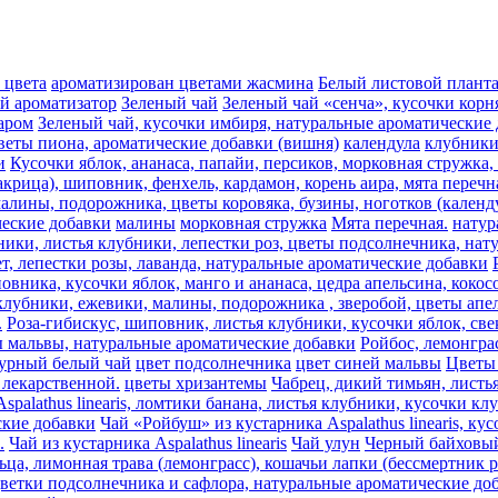
 цвета
ароматизирован цветами жасмина
Белый листовой плант
ый ароматизатор
Зеленый чай
Зеленый чай «сенча», кусочки корн
аром
Зеленый чай, кусочки имбиря, натуральные ароматические
веты пиона, ароматические добавки (вишня)
календула
клубник
и
Кусочки яблок, ананаса, папайи, персиков, морковная стружка
акрица), шиповник, фенхель, кардамон, корень аира, мята перечн
алины, подорожника, цветы коровяка, бузины, ноготков (календу
ческие добавки
малины
морковная стружка
Мята перечная.
натур
ники, листья клубники, лепестки роз, цветы подсолнечника, на
т, лепестки розы, лаванда, натуральные ароматические добавки
овника, кусочки яблок, манго и ананаса, цедра апельсина, коко
лубники, ежевики, малины, подорожника , зверобой, цветы апель
.
Роза-гибискус, шиповник, листья клубники, кусочки яблок, све
ы мальвы, натуральные ароматические добавки
Ройбос, лемонгра
урный белый чай
цвет подсолнечника
цвет синей мальвы
Цветы 
лекарственной.
цветы хризантемы
Чабрец, дикий тимьян, листь
spalathus linearis, ломтики банана, листья клубники, кусочки к
еские добавки
Чай «Ройбуш» из кустарника Aspalathus linearis, к
.
Чай из кустарника Aspalathus linearis
Чай улун
Черный байховый 
ца, лимонная трава (лемонграсс), кошачьи лапки (бессмертник 
цветки подсолнечника и сафлора, натуральные ароматические до