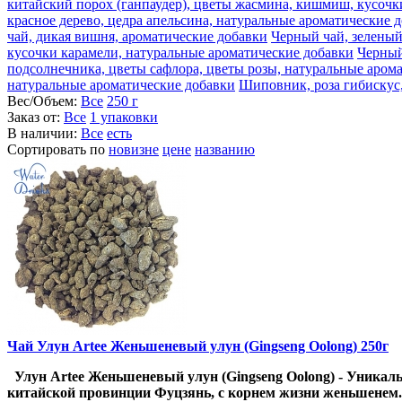
китайский порох (ганпаудер), цветы жасмина, кишмиш, кусочк
красное дерево, цедра апельсина, натуральные ароматические 
чай, дикая вишня, ароматические добавки
Черный чай, зеленый
кусочки карамели, натуральные ароматические добавки
Черный
подсолнечника, цветы сафлора, цветы розы, натуральные аром
натуральные ароматические добавки
Шиповник, роза гибискус,
Вес/Объем:
Все
250 г
Заказ от:
Все
1 упаковки
В наличии:
Все
есть
Сортировать по
новизне
цене
названию
Чай Улун Artee Женьшеневый улун (Gingseng Oolong) 250г
Улун Artee Женьшеневый улун (Gingseng Oolong)
- Уникал
китайской провинции Фуцзянь, с корнем жизни женьшене