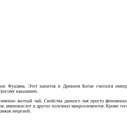
ии Фуцзянь. Этот напиток в Древнем Китае считался импера
строгому наказанию.
 именно желтый чай. Свойства данного чая просто феноменаль
в, аминокислот и других полезных микроэлементов. Кроме того
ряжая энергией.