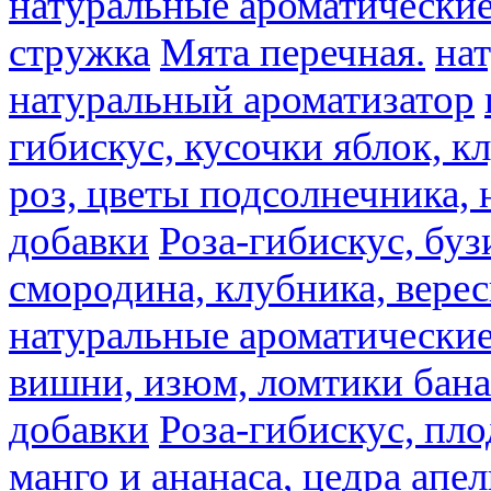
натуральные ароматические
стружка
Мята перечная.
на
натуральный ароматизатор
гибискус, кусочки яблок, к
роз, цветы подсолнечника,
добавки
Роза-гибискус, буз
смородина, клубника, верес
натуральные ароматические
вишни, изюм, ломтики бана
добавки
Роза-гибискус, пл
манго и ананаса, цедра апел