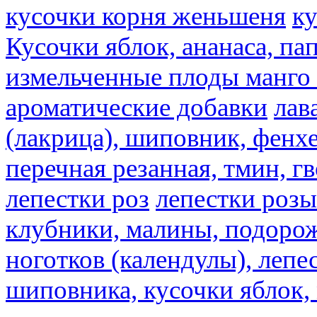
кусочки корня женьшеня
к
Кусочки яблок, ананаса, па
измельченные плоды манго 
ароматические добавки
лав
(лакрица), шиповник, фенхе
перечная резанная, тмин, г
лепестки роз
лепестки розы
клубники, малины, подорож
ноготков (календулы), лепе
шиповника, кусочки яблок, 