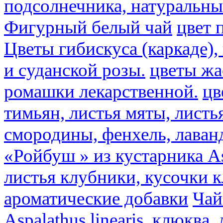
подсолнечника, натуральны
Фигурный белый чай
цвет 
Цветы гибискуса (каркаде)
и суданской розы.
цветы ж
ромашки лекарственной.
цв
тимьян, листья мяты, листь
смородины, фенхель, лаван
«Ройбуш » из кустарника Asp
листья клубники, кусочки 
ароматические добавки
Чай
Aspalathus linearis, клюква