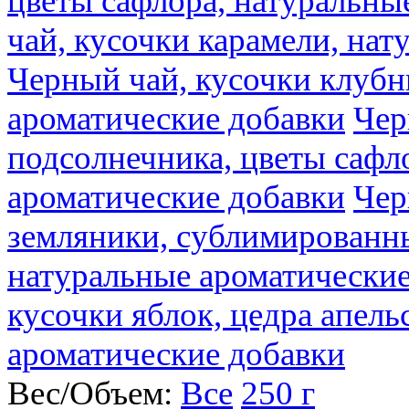
цветы сафлора, натуральны
чай, кусочки карамели, на
Черный чай, кусочки клубн
ароматические добавки
Чер
подсолнечника, цветы сафл
ароматические добавки
Чер
земляники, сублимированны
натуральные ароматические
кусочки яблок, цедра апель
ароматические добавки
Вес/Объем:
Все
250 г