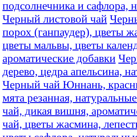
подсолнечника и сафлора, 
Черный листовой чай
Черны
порох (ганпаудер), цветы 
цветы мальвы, цветы кален
ароматические добавки
Чер
дерево, цедра апельсина, н
Черный чай Юннань, красн
мята резанная, натуральны
чай, дикая вишня, аромати
чай, цветы жасмина, лепест