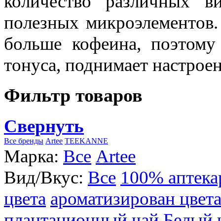
количество различных в
полезных микроэлементов.
больше кофеина, поэтому
тонуса, поднимает настроен
Фильтр товаров
Свернуть
Все бренды
Artee
TEEKANNE
Марка:
Все
Artee
Вид/Вкус:
Все
100% аптека
цвета
ароматизирован цвет
плантационный чай
Белый 