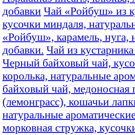
добавки
Чай «Ройбуш» из ку
кусочки миндаля, натураль
«Ройбуш», карамель, нуга,
добавки.
Чай из кустарника 
Черный байховый чай, кусо
королька, натуральные аро
байховый чай, медоносная 
(лемонграсс), кошачьи лапк
натуральные ароматические
морковная стружка, кусочки