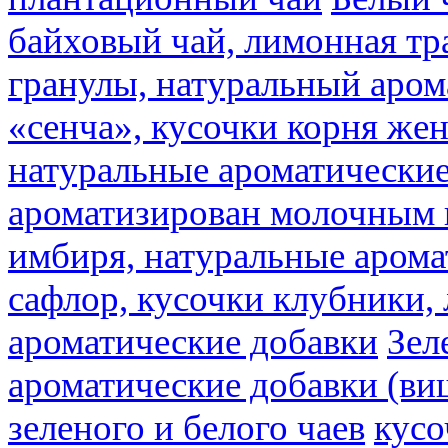
байховый чай, лимонная тр
гранулы, натуральный аром
«сенча», кусочки корня же
натуральные ароматические
ароматизирован молочным
имбиря, натуральные арома
сафлор, кусочки клубники,
ароматические добавки
Зел
ароматические добавки (ви
зеленого и белого чаев
кусо