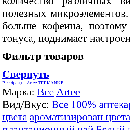
количество различных в
полезных микроэлементов.
больше кофеина, поэтому
тонуса, поднимает настроен
Фильтр товаров
Свернуть
Все бренды
Artee
TEEKANNE
Марка:
Все
Artee
Вид/Вкус:
Все
100% аптека
цвета
ароматизирован цвет
плантационный чай
Белый 