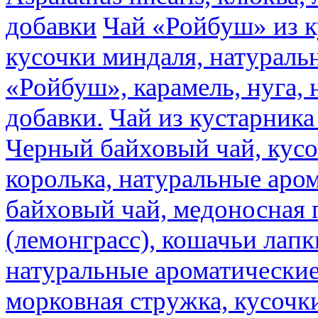
добавки
Чай «Ройбуш» из ку
кусочки миндаля, натураль
«Ройбуш», карамель, нуга,
добавки.
Чай из кустарника 
Черный байховый чай, кусо
королька, натуральные аро
байховый чай, медоносная 
(лемонграсс), кошачьи лапк
натуральные ароматические
морковная стружка, кусочки