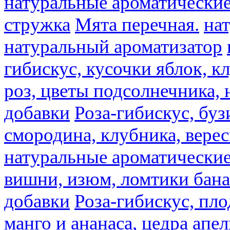
натуральные ароматические
стружка
Мята перечная.
на
натуральный ароматизатор
гибискус, кусочки яблок, к
роз, цветы подсолнечника,
добавки
Роза-гибискус, буз
смородина, клубника, верес
натуральные ароматические
вишни, изюм, ломтики бана
добавки
Роза-гибискус, пл
манго и ананаса, цедра апел