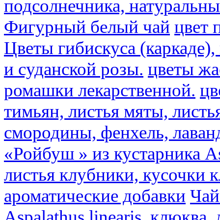
подсолнечника, натуральны
Фигурный белый чай
цвет 
Цветы гибискуса (каркаде)
и суданской розы.
цветы ж
ромашки лекарственной.
цв
тимьян, листья мяты, листь
смородины, фенхель, лаван
«Ройбуш » из кустарника Asp
листья клубники, кусочки 
ароматические добавки
Чай
Aspalathus linearis, клюква