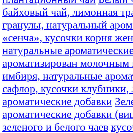
байховый чай, лимонная тр
гранулы, натуральный аром
«сенча», кусочки корня же
натуральные ароматические
ароматизирован молочным
имбиря, натуральные арома
сафлор, кусочки клубники,
ароматические добавки
Зел
ароматические добавки (ви
зеленого и белого чаев
кусо