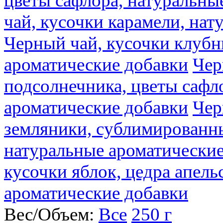
цветы сафлора, натуральны
чай, кусочки карамели, на
Черный чай, кусочки клубн
ароматические добавки
Чер
подсолнечника, цветы сафл
ароматические добавки
Чер
земляники, сублимированны
натуральные ароматические
кусочки яблок, цедра апель
ароматические добавки
Вес/Объем:
Все
250 г