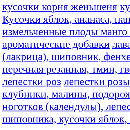
кусочки корня женьшеня
к
Кусочки яблок, ананаса, па
измельченные плоды манго 
ароматические добавки
лав
(лакрица), шиповник, фенхе
перечная резанная, тмин, г
лепестки роз
лепестки розы
клубники, малины, подорож
ноготков (календулы), лепе
шиповника, кусочки яблок, 