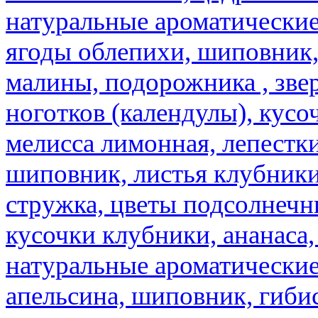
натуральные ароматические
ягоды облепихи, шиповник,
малины, подорожника , звер
ноготков (календулы), кусоч
мелисса лимонная, лепестки
шиповник, листья клубники,
стружка, цветы подсолнечни
кусочки клубники, ананаса,
натуральные ароматические
апельсина, шиповник, гибис