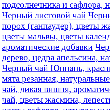
подсолнечника и сафлора, 
Черный листовой чай
Черны
порох (ганпаудер), цветы 
цветы мальвы, цветы кален
ароматические добавки
Чер
дерево, цедра апельсина, н
Черный чай Юннань, красн
мята резанная, натуральны
чай, дикая вишня, аромати
чай, цветы жасмина, лепест