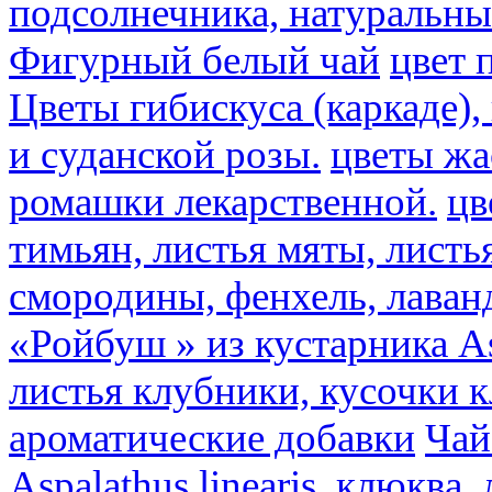
подсолнечника, натуральны
Фигурный белый чай
цвет 
Цветы гибискуса (каркаде)
и суданской розы.
цветы ж
ромашки лекарственной.
цв
тимьян, листья мяты, листь
смородины, фенхель, лаван
«Ройбуш » из кустарника Asp
листья клубники, кусочки 
ароматические добавки
Чай
Aspalathus linearis, клюква