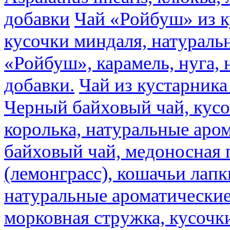
добавки
Чай «Ройбуш» из ку
кусочки миндаля, натураль
«Ройбуш», карамель, нуга,
добавки.
Чай из кустарника 
Черный байховый чай, кусо
королька, натуральные аро
байховый чай, медоносная 
(лемонграсс), кошачьи лапк
натуральные ароматические
морковная стружка, кусочки