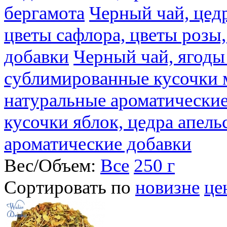
бергамота
Черный чай, цедр
цветы сафлора, цветы розы
добавки
Черный чай, ягоды
сублимированные кусочки 
натуральные ароматические
кусочки яблок, цедра апель
ароматические добавки
Вес/Объем:
Все
250 г
Сортировать по
новизне
це