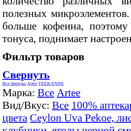
количество различных в
полезных микроэлементов.
больше кофеина, поэтому
тонуса, поднимает настроен
Фильтр товаров
Свернуть
Все бренды
Artee
TEEKANNE
Марка:
Все
Artee
Вид/Вкус:
Все
100% аптека
цвета
Ceylon Uva Pekoe, ли
клубники, ягоды черной см