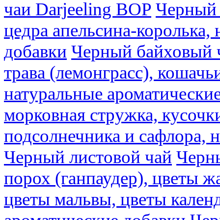
чаи Darjeeling BOP
Черный 
цедра апельсина-королька,
добавки
Черный байховый ч
трава (лемонграсс), кошачь
натуральные ароматические
морковная стружка, кусочки
подсолнечника и сафлора, 
Черный листовой чай
Черны
порох (ганпаудер), цветы 
цветы мальвы, цветы кален