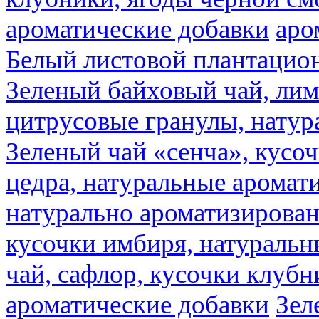
ароматические добавки
аро
Белый листовой плантацио
Зеленый байховый чай, лимо
цитрусовые гранулы, натур
Зеленый чай «сенча», кусо
цедра, натуральные аромат
натурально ароматизирова
кусочки имбиря, натуральн
чай, сафлор, кусочки клубн
ароматические добавки
Зел