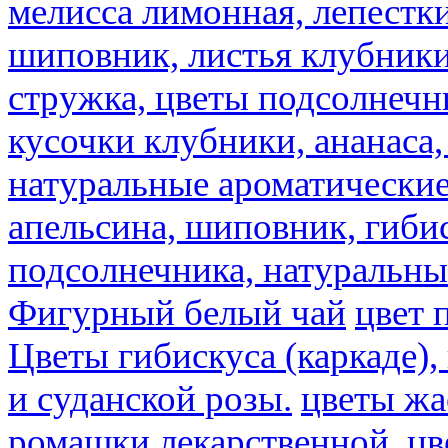
мелисса лимонная, лепестки
шиповник, листья клубники,
стружка, цветы подсолнечни
кусочки клубники, ананаса,
натуральные ароматические
апельсина, шиповник, гибис
подсолнечника, натуральны
Фигурный белый чай
цвет 
Цветы гибискуса (каркаде)
и суданской розы.
цветы ж
ромашки лекарственной.
цв