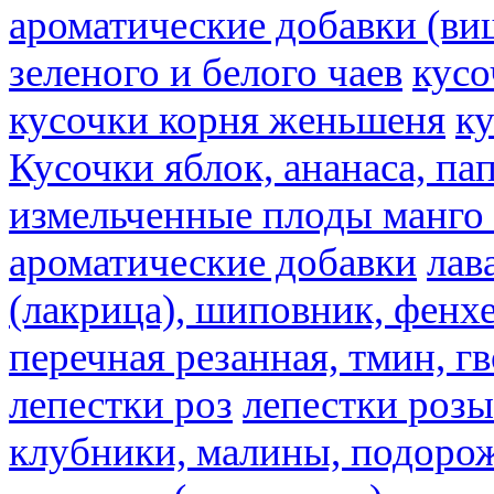
ароматические добавки (ви
зеленого и белого чаев
кусо
кусочки корня женьшеня
к
Кусочки яблок, ананаса, па
измельченные плоды манго 
ароматические добавки
лав
(лакрица), шиповник, фенхе
перечная резанная, тмин, г
лепестки роз
лепестки розы
клубники, малины, подорож