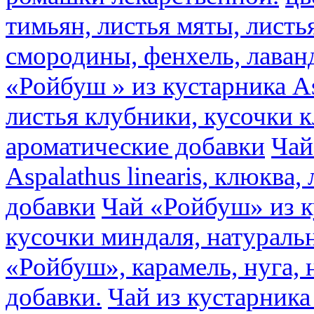
тимьян, листья мяты, листь
смородины, фенхель, лаван
«Ройбуш » из кустарника Asp
листья клубники, кусочки 
ароматические добавки
Чай
Aspalathus linearis, клюква
добавки
Чай «Ройбуш» из ку
кусочки миндаля, натураль
«Ройбуш», карамель, нуга,
добавки.
Чай из кустарника 