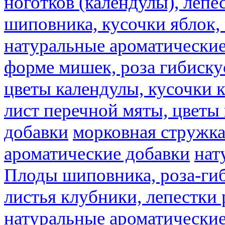
ноготков (календулы), лепе
шиповника, кусочки яблок, 
натуральные ароматические
форме мишек, роза гибискус
цветы календулы, кусочки к
лист перечной мяты, цветы
добавки
морковная стружк
ароматические добавки
нат
Плоды шиповника, роза-гиб
листья клубники, лепестки 
натуральные ароматические