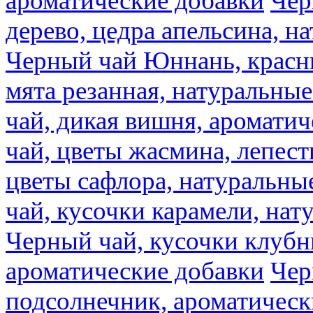
ароматические добавки
Чер
дерево, цедра апельсина, н
Черный чай Юннань, красн
мята резанная, натуральны
чай, дикая вишня, аромати
чай, цветы жасмина, лепест
цветы сафлора, натуральны
чай, кусочки карамели, на
Черный чай, кусочки клубн
ароматические добавки
Чер
подсолнечник, ароматическ