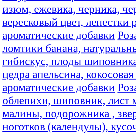
изюм, ежевика, черника, че
вересковый цвет, лепестки 
ароматические добавки
Роз
ломтики банана, натуральн
гибискус, плоды шиповника,
цедра апельсина, кокосовая
ароматические добавки
Роз
облепихи, шиповник, лист 
малины, подорожника , звер
ноготков (календулы), кусоч