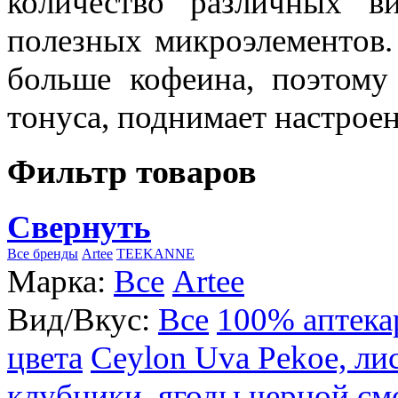
количество различных в
полезных микроэлементов.
больше кофеина, поэтому
тонуса, поднимает настроен
Фильтр товаров
Свернуть
Все бренды
Artee
TEEKANNE
Марка:
Все
Artee
Вид/Вкус:
Все
100% аптека
цвета
Ceylon Uva Pekoe, ли
клубники, ягоды черной см