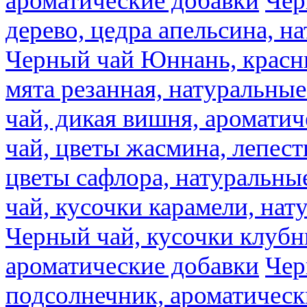
ароматические добавки
Чер
дерево, цедра апельсина, н
Черный чай Юннань, красн
мята резанная, натуральны
чай, дикая вишня, аромати
чай, цветы жасмина, лепест
цветы сафлора, натуральны
чай, кусочки карамели, на
Черный чай, кусочки клубн
ароматические добавки
Чер
подсолнечник, ароматическ