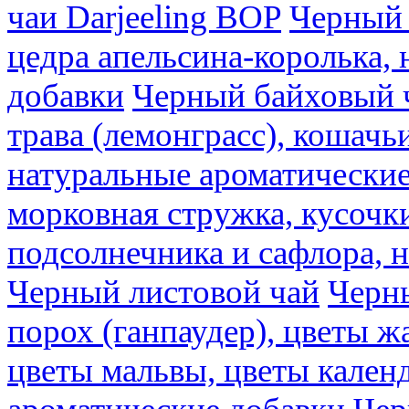
чаи Darjeeling BOP
Черный 
цедра апельсина-королька,
добавки
Черный байховый ч
трава (лемонграсс), кошачь
натуральные ароматические
морковная стружка, кусочки
подсолнечника и сафлора, 
Черный листовой чай
Черны
порох (ганпаудер), цветы 
цветы мальвы, цветы кален