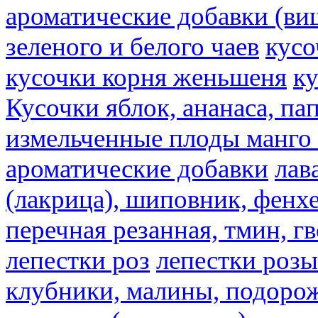
ароматические добавки (ви
зеленого и белого чаев
кусо
кусочки корня женьшеня
к
Кусочки яблок, ананаса, па
измельченные плоды манго 
ароматические добавки
лав
(лакрица), шиповник, фенхе
перечная резанная, тмин, г
лепестки роз
лепестки розы
клубники, малины, подорож