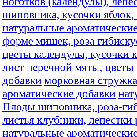
ноготков (календулы), лепе
шиповника, кусочки яблок, 
натуральные ароматические
форме мишек, роза гибискус
цветы календулы, кусочки к
лист перечной мяты, цветы
добавки
морковная стружк
ароматические добавки
нат
Плоды шиповника, роза-гиб
листья клубники, лепестки 
натуральные ароматические