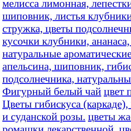
мелисса лимонная, лепестки
шиповник, листья клубники,
стружка, цветы подсолнечни
кусочки клубники, ананаса,
натуральные ароматические
апельсина, шиповник, гибис
подсолнечника, натуральны
Фигурный белый чай
цвет 
Цветы гибискуса (каркаде)
и суданской розы.
цветы ж
ромашки лекарственной.
цв