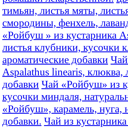
тимьян, листья мяты, листь
смородины, фенхель, лаван
«Ройбуш » из кустарника Asp
листья клубники, кусочки 
ароматические добавки
Чай
Aspalathus linearis, клюква
добавки
Чай «Ройбуш» из ку
кусочки миндаля, натураль
«Ройбуш», карамель, нуга,
добавки.
Чай из кустарника 