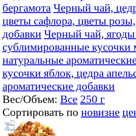
бергамота
Черный чай, цедр
цветы сафлора, цветы розы
добавки
Черный чай, ягоды
сублимированные кусочки 
натуральные ароматические
кусочки яблок, цедра апель
ароматические добавки
Вес/Объем:
Все
250 г
Сортировать по
новизне
це