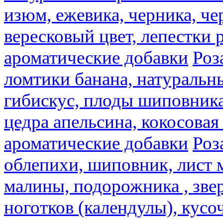
изюм, ежевика, черника, че
вересковый цвет, лепестки 
ароматические добавки
Роз
ломтики банана, натуральн
гибискус, плоды шиповника,
цедра апельсина, кокосовая
ароматические добавки
Роз
облепихи, шиповник, лист 
малины, подорожника , звер
ноготков (календулы), кусоч