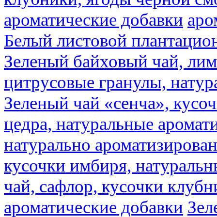
ароматические добавки
аро
Белый листовой плантацио
Зеленый байховый чай, лимо
цитрусовые гранулы, натур
Зеленый чай «сенча», кусо
цедра, натуральные аромат
натурально ароматизирова
кусочки имбиря, натуральн
чай, сафлор, кусочки клубн
ароматические добавки
Зел