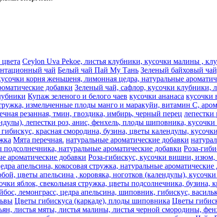
 цвета
Ceylon Uva Pekoe, листья клубники, кусочки малины , к
антационный чай
Белый чай Пай Му Тань
Зеленый байховый чай,
кусочки корня женьшеня, лимонная цедра, натуральные аромати
роматические добавки
Зеленый чай, сафлор, кусочки клубники, 
лубники
Купаж зеленого и белого чаев
кусочки ананаса
кусочки 
стружка, измельченные плоды манго и маракуйи, витамин С, аро
речная резанная, тмин, гвоздика, имбирь, черный перец
лепестки 
ндулы), лепестки роз, анис, фенхель, плоды шиповника, кусочки 
гибискус, красная смородина, бузина, цветы календулы, кусочки
жка
Мята перечная.
натуральные ароматические добавки
натура
ты подсолнечника, натуральные ароматические добавки
Роза-гиби
ные ароматические добавки
Роза-гибискус, кусочки вишни, изюм,
цедра апельсина, кокосовая стружка, натуральные ароматические
ой, цветы апельсина , коровяка, ноготков (календулы), кусочки 
очки яблок, свекольная стружка, цветы подсолнечника, бузина, к
йбос, лемонграсc, цедра апельсина, шиповник, гибискус, васил
львы
Цветы гибискуса (каркаде), плоды шиповника
Цветы гибиск
ьян, листья мяты, листья малины, листья черной смородины, фен