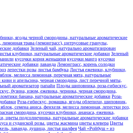
лубники, ягоды черной смородины, натуральные ароматические
 лимонная трава (лемонграсс), цитрусовые гранулы,
ческие добавки
Зеленый чай, натурально ароматизирован
листья клубники, натуральные ароматические добавки
Зеленый
ванили
кусочки корня женьшеня
кусочки манго
кусочки
матические добавки
лаванда
Лемонграсс, корень солодки
роз
лепестки розы
листья бамбука
Листья ежевики, клубники,
яблок, мелисса лимонная, перечная мята, натуральные
 киви и апельсина, черная смородина, лист перечной мяты,
льный ароматизатор
папайи
Плоды шиповника, роза-гибискус,
скус, бузина, изюм, ежевика, черника, черная смородина,
 ломтики банана, натуральные ароматические добавки
Роза-
 добавки
Роза-гибискус, ромашка, ягоды облепихи, шиповник,
яблок, семена аниса, фенхеля, мелисса лимонная, лепестки роз,
расная смородина, кусочки клубники, ананаса, ежевика,
ьки, цветы подсолнечника, натуральные ароматические добавки
уса и суданской розы.
цветы жасмина
цветы клевера
Цветы
хель, лаванда, душица, листья шалфея
Чай «Ройбуш » из