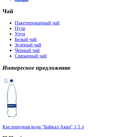
Чай
Пакетированный чай
Пуэр
Улун
Белый чай
Зеленый чай
Черный чай
Связанный чай
Интересное
предложение
Кислородная вода "Байкал Аква" 1,5 л