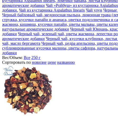
кустарника Aspalathus linearis, ломтики банана, листья клубн
ароматические добавки
Чай «Ройбуш» из кустарника Aspalathus
добавки.
Чай из кустарника Aspalathus linearis
Чай улун
Черные 
Черный байховый чай, медоносная пыльца, лимонная трава (ле
стружка, кусочки папайи и ананаса, цветки подсолнечника и с
жасмина, кишмиш, кусочки папайи, цветы мальвы, цветы кален
натуральные ароматические добавки
Черный чай Юннань, крас
добавки
Черный чай, зеленый чай, цветы жасмина, лепестки р
ароматические добавки
Черный чай, кусочки клубники, листья
чай, масло бергамота
Черный чай, цедра апельсина, цветы подс
сублимированные кусочки малины, цветы сафлора, натуральны
добавки
Вес/Объем:
Все
250 г
Сортировать по
новизне
цене
названию