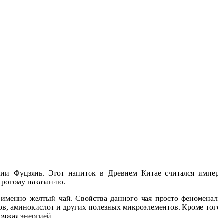
ии Фуцзянь. Этот напиток в Древнем Китае считался импера
строгому наказанию.
 именно желтый чай. Свойства данного чая просто феноменаль
в, аминокислот и других полезных микроэлементов. Кроме того
ряжая энергией.