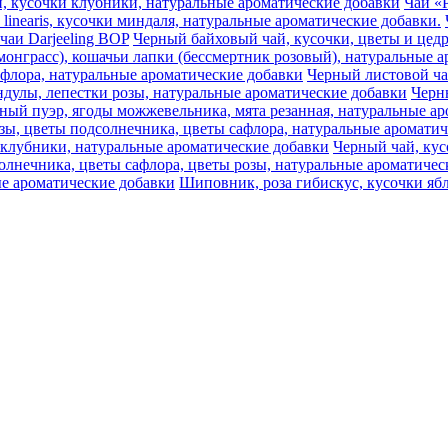
ики, кусочки клубники, натуральные ароматические добавки
Чай «Р
 linearis, кусочки миндаля, натуральные ароматические добавки.
чаи Darjeeling BOP
Черный байховый чай, кусочки, цветы и цедр
монграсс), кошачьи лапки (бессмертник розовый), натуральные 
афлора, натуральные ароматические добавки
Черный листовой ч
дулы, лепестки розы, натуральные ароматические добавки
Черны
ный пуэр, ягоды можжевельника, мята резанная, натуральные ар
озы, цветы подсолнечника, цветы сафлора, натуральные аромати
 клубники, натуральные ароматические добавки
Черный чай, кус
олнечника, цветы сафлора, цветы розы, натуральные ароматичес
е ароматические добавки
Шиповник, роза гибискус, кусочки ябл