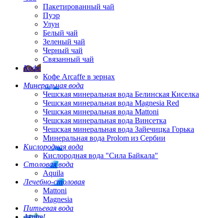
Пакетированный чай
Пуэр
Улун
Белый чай
Зеленый чай
Черный чай
Связанный чай
Кофе
Кофе Arcaffe в зернах
Минеральная вода
Чешская минеральная вода Белинская Киселка
Чешская минеральная вода Magnesia Red
Чешская минеральная вода Mattoni
Чешская минеральная вода Винсетка
Чешская минеральная вода Зайечицка Горька
Минеральная вода Prolom из Сербии
Кислородная вода
Кислородная вода "Сила Байкала"
Столовая вода
Aquila
Лечебно-столовая
Mattoni
Magnesia
Питьевая вода
Акция!