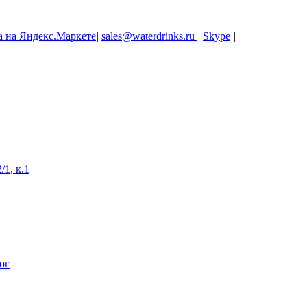
|
sales@waterdrinks.ru
|
Skype
|
/1, к.1
ог