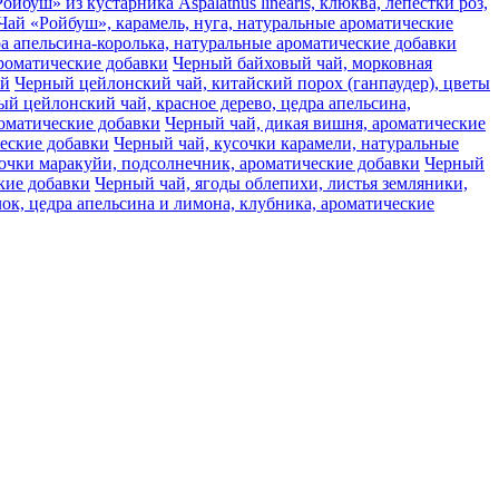
ойбуш» из кустарника Aspalathus linearis, клюква, лепестки роз,
Чай «Ройбуш», карамель, нуга, натуральные ароматические
а апельсина-королька, натуральные ароматические добавки
ароматические добавки
Черный байховый чай, морковная
ай
Черный цейлонский чай, китайский порох (ганпаудер), цветы
й цейлонский чай, красное дерево, цедра апельсина,
оматические добавки
Черный чай, дикая вишня, ароматические
ческие добавки
Черный чай, кусочки карамели, натуральные
очки маракуйи, подсолнечник, ароматические добавки
Черный
кие добавки
Черный чай, ягоды облепихи, листья земляники,
ок, цедра апельсина и лимона, клубника, ароматические