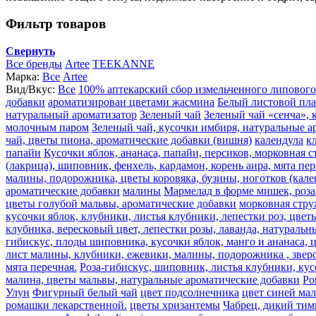
Фильтр товаров
Свернуть
Все бренды
Artee
TEEKANNE
Марка:
Все
Artee
Вид/Вкус:
Все
100% аптекарский сбор измельченного липового
добавки
ароматизирован цветами жасмина
Белый листовой пл
натуральный ароматизатор
Зеленый чай
Зеленый чай «сенча», 
молочным паром
Зеленый чай, кусочки имбиря, натуральные а
чай, цветы пиона, ароматические добавки (вишня)
календула
к
папайи
Кусочки яблок, ананаса, папайи, персиков, морковная 
(лакрица), шиповник, фенхель, кардамон, корень аира, мята пе
малины, подорожника, цветы коровяка, бузины, ноготков (кале
ароматические добавки
малины
Мармелад в форме мишек, роза 
цветы голубой мальвы, ароматические добавки
морковная стру
кусочки яблок, клубники, листья клубники, лепестки роз, цве
клубника, вересковый цвет, лепестки розы, лаванда, натураль
гибискус, плоды шиповника, кусочки яблок, манго и ананаса, 
лист малины, клубники, ежевики, малины, подорожника , звероб
мята перечная.
Роза-гибискус, шиповник, листья клубники, кус
малина, цветы мальвы, натуральные ароматические добавки
Ро
Улун
Фигурный белый чай
цвет подсолнечника
цвет синей ма
ромашки лекарственной.
цветы хризантемы
Чабрец, дикий тим