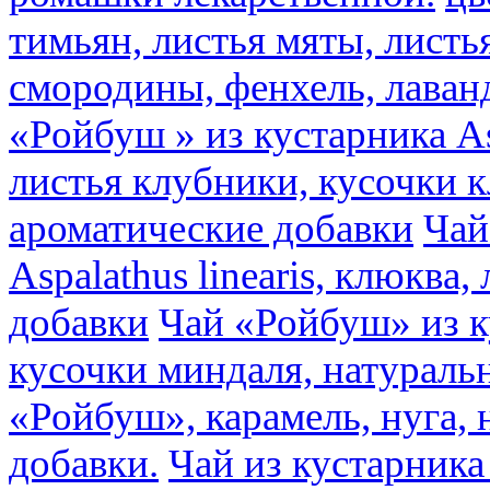
тимьян, листья мяты, листь
смородины, фенхель, лаван
«Ройбуш » из кустарника Asp
листья клубники, кусочки 
ароматические добавки
Чай
Aspalathus linearis, клюква
добавки
Чай «Ройбуш» из ку
кусочки миндаля, натураль
«Ройбуш», карамель, нуга,
добавки.
Чай из кустарника 