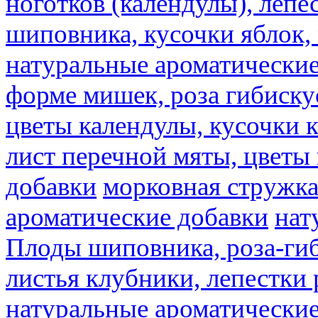
ноготков (календулы), лепе
шиповника, кусочки яблок, 
натуральные ароматические
форме мишек, роза гибискус
цветы календулы, кусочки к
лист перечной мяты, цветы
добавки
морковная стружк
ароматические добавки
нат
Плоды шиповника, роза-гиб
листья клубники, лепестки 
натуральные ароматические