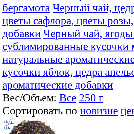
бергамота
Черный чай, цедр
цветы сафлора, цветы розы
добавки
Черный чай, ягоды
сублимированные кусочки 
натуральные ароматические
кусочки яблок, цедра апель
ароматические добавки
Вес/Объем:
Все
250 г
Сортировать по
новизне
це