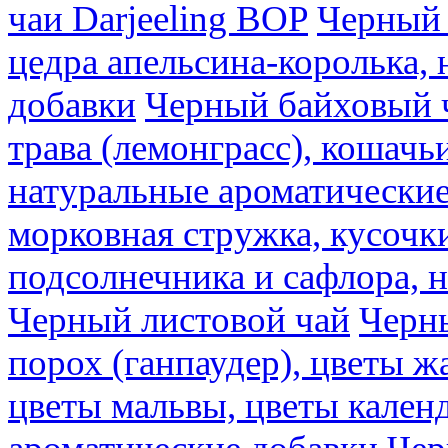
чаи Darjeeling BOP
Черный 
цедра апельсина-королька,
добавки
Черный байховый ч
трава (лемонграсс), кошачь
натуральные ароматические
морковная стружка, кусочки
подсолнечника и сафлора, 
Черный листовой чай
Черны
порох (ганпаудер), цветы 
цветы мальвы, цветы кален