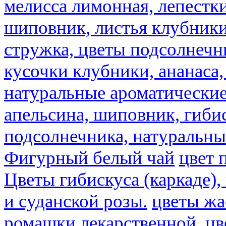
мелисса лимонная, лепестки
шиповник, листья клубники,
стружка, цветы подсолнечни
кусочки клубники, ананаса,
натуральные ароматические
апельсина, шиповник, гибис
подсолнечника, натуральны
Фигурный белый чай
цвет 
Цветы гибискуса (каркаде)
и суданской розы.
цветы ж
ромашки лекарственной.
цв