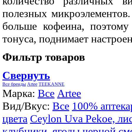
количество различных в
полезных микроэлементов.
больше кофеина, поэтому
тонуса, поднимает настроен
Фильтр товаров
Свернуть
Все бренды
Artee
TEEKANNE
Марка:
Все
Artee
Вид/Вкус:
Все
100% аптека
цвета
Ceylon Uva Pekoe, ли
клубники, ягоды черной см