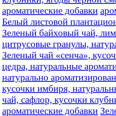
ароматические добавки
аро
Белый листовой плантацио
Зеленый байховый чай, лимо
цитрусовые гранулы, натур
Зеленый чай «сенча», кусо
цедра, натуральные аромат
натурально ароматизирова
кусочки имбиря, натуральн
чай, сафлор, кусочки клубн
ароматические добавки
Зел