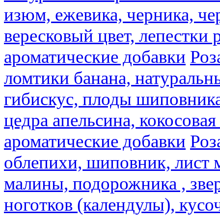
изюм, ежевика, черника, че
вересковый цвет, лепестки 
ароматические добавки
Роз
ломтики банана, натуральн
гибискус, плоды шиповника,
цедра апельсина, кокосовая
ароматические добавки
Роз
облепихи, шиповник, лист 
малины, подорожника , звер
ноготков (календулы), кусоч