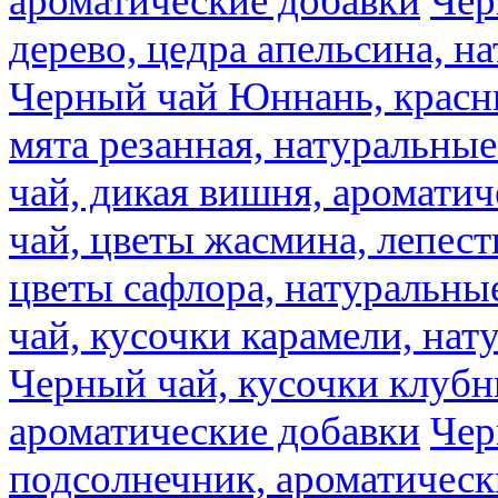
ароматические добавки
Чер
дерево, цедра апельсина, н
Черный чай Юннань, красн
мята резанная, натуральны
чай, дикая вишня, аромати
чай, цветы жасмина, лепест
цветы сафлора, натуральны
чай, кусочки карамели, на
Черный чай, кусочки клубн
ароматические добавки
Чер
подсолнечник, ароматическ