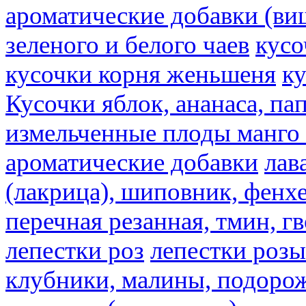
ароматические добавки (ви
зеленого и белого чаев
кусо
кусочки корня женьшеня
к
Кусочки яблок, ананаса, па
измельченные плоды манго 
ароматические добавки
лав
(лакрица), шиповник, фенхе
перечная резанная, тмин, г
лепестки роз
лепестки розы
клубники, малины, подорож