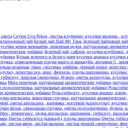
 цвета
Ceylon Uva Pekoe, листья клубники, кусочки малины , к
антационный чай
Белый чай Пай Му Тань
Зеленый байховый чай,
кусочки корня женьшеня, лимонная цедра, натуральные аромати
роматические добавки
Зеленый чай, сафлор, кусочки клубники, 
лубники
Купаж зеленого и белого чаев
кусочки ананаса
кусочки 
стружка, измельченные плоды манго и маракуйи, витамин С, аро
речная резанная, тмин, гвоздика, имбирь, черный перец
лепестки 
ндулы), лепестки роз, анис, фенхель, плоды шиповника, кусочки 
гибискус, красная смородина, бузина, цветы календулы, кусочки
жка
Мята перечная.
натуральные ароматические добавки
натура
ты подсолнечника, натуральные ароматические добавки
Роза-гиби
ные ароматические добавки
Роза-гибискус, кусочки вишни, изюм,
цедра апельсина, кокосовая стружка, натуральные ароматические
ой, цветы апельсина , коровяка, ноготков (календулы), кусочки 
очки яблок, свекольная стружка, цветы подсолнечника, бузина, к
йбос, лемонграсc, цедра апельсина, шиповник, гибискус, васил
львы
Цветы гибискуса (каркаде), плоды шиповника
Цветы гибиск
ьян, листья мяты, листья малины, листья черной смородины, фен