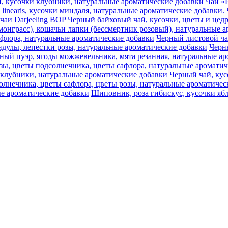
ики, кусочки клубники, натуральные ароматические добавки
Чай «Р
 linearis, кусочки миндаля, натуральные ароматические добавки.
чаи Darjeeling BOP
Черный байховый чай, кусочки, цветы и цедр
монграсс), кошачьи лапки (бессмертник розовый), натуральные 
афлора, натуральные ароматические добавки
Черный листовой ч
дулы, лепестки розы, натуральные ароматические добавки
Черны
ный пуэр, ягоды можжевельника, мята резанная, натуральные ар
озы, цветы подсолнечника, цветы сафлора, натуральные аромати
 клубники, натуральные ароматические добавки
Черный чай, кус
олнечника, цветы сафлора, цветы розы, натуральные ароматичес
е ароматические добавки
Шиповник, роза гибискус, кусочки ябл