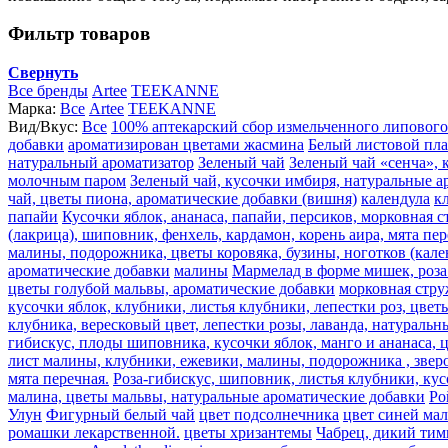
Фильтр товаров
Свернуть
Все бренды
Artee
TEEKANNE
Марка:
Все
Artee
TEEKANNE
Вид/Вкус:
Все
100% аптекарский сбор измельченного липового
добавки
ароматизирован цветами жасмина
Белый листовой пл
натуральный ароматизатор
Зеленый чай
Зеленый чай «сенча», 
молочным паром
Зеленый чай, кусочки имбиря, натуральные а
чай, цветы пиона, ароматические добавки (вишня)
календула
к
папайи
Кусочки яблок, ананаса, папайи, персиков, морковная 
(лакрица), шиповник, фенхель, кардамон, корень аира, мята пе
малины, подорожника, цветы коровяка, бузины, ноготков (кале
ароматические добавки
малины
Мармелад в форме мишек, роза 
цветы голубой мальвы, ароматические добавки
морковная стру
кусочки яблок, клубники, листья клубники, лепестки роз, цве
клубника, вересковый цвет, лепестки розы, лаванда, натураль
гибискус, плоды шиповника, кусочки яблок, манго и ананаса, 
лист малины, клубники, ежевики, малины, подорожника , звероб
мята перечная.
Роза-гибискус, шиповник, листья клубники, кус
малина, цветы мальвы, натуральные ароматические добавки
Ро
Улун
Фигурный белый чай
цвет подсолнечника
цвет синей ма
ромашки лекарственной.
цветы хризантемы
Чабрец, дикий тим