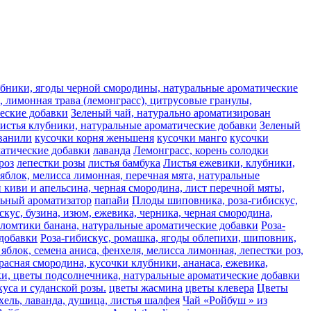
лубники, ягоды черной смородины, натуральные ароматические
 лимонная трава (лемонграсс), цитрусовые гранулы,
ческие добавки
Зеленый чай, натурально ароматизирован
листья клубники, натуральные ароматические добавки
Зеленый
ванили
кусочки корня женьшеня
кусочки манго
кусочки
матические добавки
лаванда
Лемонграсс, корень солодки
роз
лепестки розы
листья бамбука
Листья ежевики, клубники,
яблок, мелисса лимонная, перечная мята, натуральные
 киви и апельсина, черная смородина, лист перечной мяты,
льный ароматизатор
папайи
Плоды шиповника, роза-гибискус,
скус, бузина, изюм, ежевика, черника, черная смородина,
 ломтики банана, натуральные ароматические добавки
Роза-
 добавки
Роза-гибискус, ромашка, ягоды облепихи, шиповник,
яблок, семена аниса, фенхеля, мелисса лимонная, лепестки роз,
расная смородина, кусочки клубники, ананаса, ежевика,
ьки, цветы подсолнечника, натуральные ароматические добавки
уса и суданской розы.
цветы жасмина
цветы клевера
Цветы
хель, лаванда, душица, листья шалфея
Чай «Ройбуш » из