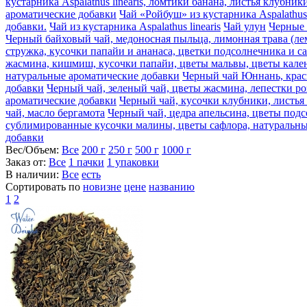
кустарника Aspalathus linearis, ломтики банана, листья клубн
ароматические добавки
Чай «Ройбуш» из кустарника Aspalathus
добавки.
Чай из кустарника Aspalathus linearis
Чай улун
Черные 
Черный байховый чай, медоносная пыльца, лимонная трава (ле
стружка, кусочки папайи и ананаса, цветки подсолнечника и с
жасмина, кишмиш, кусочки папайи, цветы мальвы, цветы кален
натуральные ароматические добавки
Черный чай Юннань, крас
добавки
Черный чай, зеленый чай, цветы жасмина, лепестки р
ароматические добавки
Черный чай, кусочки клубники, листья
чай, масло бергамота
Черный чай, цедра апельсина, цветы подс
сублимированные кусочки малины, цветы сафлора, натуральны
добавки
Вес/Объем:
Все
200 г
250 г
500 г
1000 г
Заказ от:
Все
1 пачки
1 упаковки
В наличии:
Все
есть
Сортировать по
новизне
цене
названию
1
2