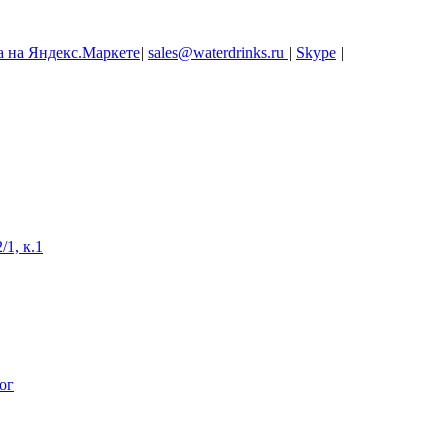
|
sales@waterdrinks.ru
|
Skype
|
/1, к.1
ог