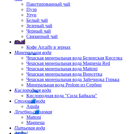
Пакетированный чай
Пуэр
Улун
Белый чай
Зеленый чай
Черный чай
Связанный чай
Кофе
Кофе Arcaffe в зернах
Минеральная вода
Чешская минеральная вода Белинская Киселка
Чешская минеральная вода Magnesia Red
Чешская минеральная вода Mattoni
Чешская минеральная вода Винсетка
Чешская минеральная вода Зайечицка Горька
Минеральная вода Prolom из Сербии
Кислородная вода
Кислородная вода "Сила Байкала"
Столовая вода
Aquila
Лечебно-столовая
Mattoni
Magnesia
Питьевая вода
Акция!