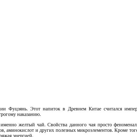
ии Фуцзянь. Этот напиток в Древнем Китае считался импера
строгому наказанию.
 именно желтый чай. Свойства данного чая просто феноменаль
в, аминокислот и других полезных микроэлементов. Кроме того
ряжая энергией.