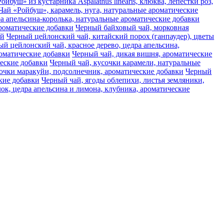
ойбуш» из кустарника Aspalathus linearis, клюква, лепестки роз,
Чай «Ройбуш», карамель, нуга, натуральные ароматические
а апельсина-королька, натуральные ароматические добавки
ароматические добавки
Черный байховый чай, морковная
ай
Черный цейлонский чай, китайский порох (ганпаудер), цветы
й цейлонский чай, красное дерево, цедра апельсина,
оматические добавки
Черный чай, дикая вишня, ароматические
ческие добавки
Черный чай, кусочки карамели, натуральные
очки маракуйи, подсолнечник, ароматические добавки
Черный
кие добавки
Черный чай, ягоды облепихи, листья земляники,
ок, цедра апельсина и лимона, клубника, ароматические