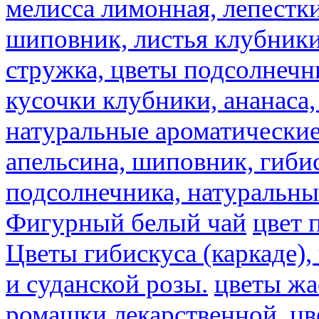
мелисса лимонная, лепестки
шиповник, листья клубники,
стружка, цветы подсолнечни
кусочки клубники, ананаса,
натуральные ароматические
апельсина, шиповник, гибис
подсолнечника, натуральны
Фигурный белый чай
цвет 
Цветы гибискуса (каркаде)
и суданской розы.
цветы ж
ромашки лекарственной.
цв