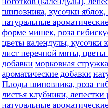
ноготков (календулы), лепе
шиповника, кусочки яблок, 
натуральные ароматические
форме мишек, роза гибискус
цветы календулы, кусочки к
лист перечной мяты, цветы
добавки
морковная стружк
ароматические добавки
нат
Плоды шиповника, роза-гиб
листья клубники, лепестки 
натуральные ароматические