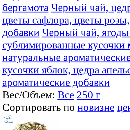
бергамота
Черный чай, цедр
цветы сафлора, цветы розы
добавки
Черный чай, ягоды
сублимированные кусочки 
натуральные ароматические
кусочки яблок, цедра апель
ароматические добавки
Вес/Объем:
Все
250 г
Сортировать по
новизне
це