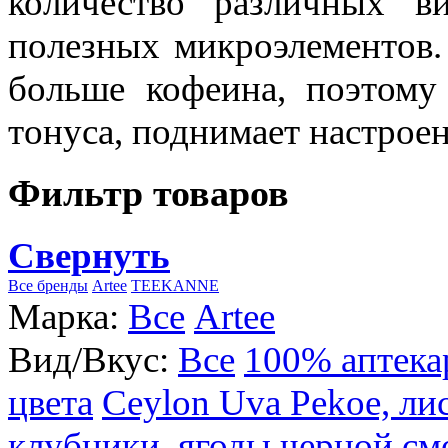
количество различных в
полезных микроэлементов.
больше кофеина, поэтому
тонуса, поднимает настроен
Фильтр товаров
Свернуть
Все бренды
Artee
TEEKANNE
Марка:
Все
Artee
Вид/Вкус:
Все
100% аптека
цвета
Ceylon Uva Pekoe, ли
клубники, ягоды черной см