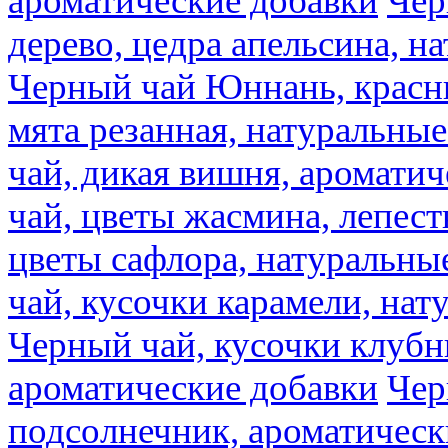
ароматические добавки
Чер
дерево, цедра апельсина, н
Черный чай Юннань, красн
мята резанная, натуральны
чай, дикая вишня, аромати
чай, цветы жасмина, лепест
цветы сафлора, натуральны
чай, кусочки карамели, на
Черный чай, кусочки клубн
ароматические добавки
Чер
подсолнечник, ароматическ