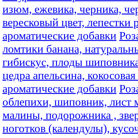
изюм, ежевика, черника, че
вересковый цвет, лепестки 
ароматические добавки
Роз
ломтики банана, натуральн
гибискус, плоды шиповника,
цедра апельсина, кокосовая
ароматические добавки
Роз
облепихи, шиповник, лист 
малины, подорожника , звер
ноготков (календулы), кусоч