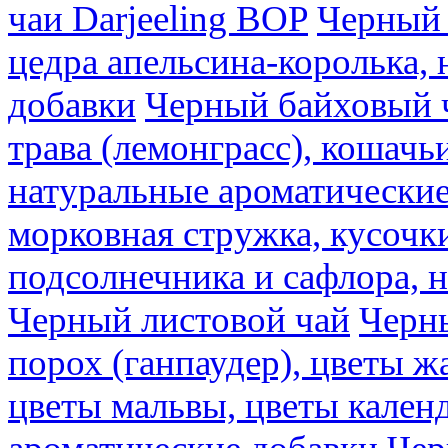
чаи Darjeeling BOP
Черный 
цедра апельсина-королька,
добавки
Черный байховый ч
трава (лемонграсс), кошачь
натуральные ароматические
морковная стружка, кусочки
подсолнечника и сафлора, 
Черный листовой чай
Черны
порох (ганпаудер), цветы 
цветы мальвы, цветы кален