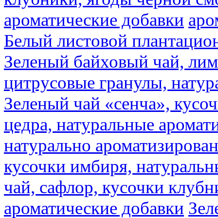
ароматические добавки
аро
Белый листовой плантацио
Зеленый байховый чай, лимо
цитрусовые гранулы, натур
Зеленый чай «сенча», кусо
цедра, натуральные аромат
натурально ароматизирова
кусочки имбиря, натуральн
чай, сафлор, кусочки клубн
ароматические добавки
Зел