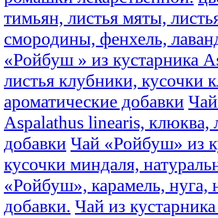
тимьян, листья мяты, листь
смородины, фенхель, лаван
«Ройбуш » из кустарника Asp
листья клубники, кусочки 
ароматические добавки
Чай
Aspalathus linearis, клюква
добавки
Чай «Ройбуш» из ку
кусочки миндаля, натураль
«Ройбуш», карамель, нуга,
добавки.
Чай из кустарника 