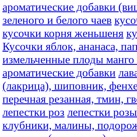
ароматические добавки (ви
зеленого и белого чаев
кусо
кусочки корня женьшеня
к
Кусочки яблок, ананаса, па
измельченные плоды манго 
ароматические добавки
лав
(лакрица), шиповник, фенхе
перечная резанная, тмин, г
лепестки роз
лепестки розы
клубники, малины, подорож