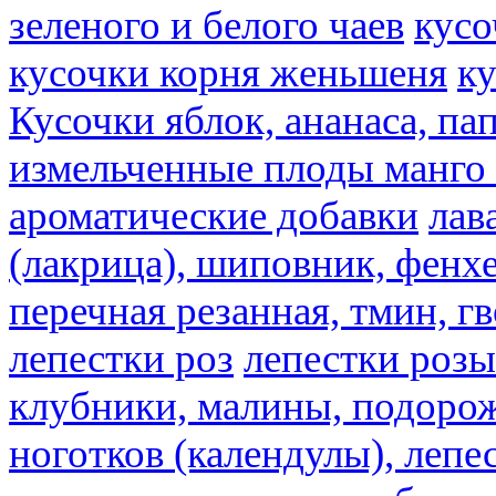
зеленого и белого чаев
кусо
кусочки корня женьшеня
к
Кусочки яблок, ананаса, па
измельченные плоды манго 
ароматические добавки
лав
(лакрица), шиповник, фенхе
перечная резанная, тмин, г
лепестки роз
лепестки розы
клубники, малины, подорож
ноготков (календулы), лепе