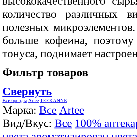
высококачественного сыр
количество различных в
полезных микроэлементов.
больше кофеина, поэтому
тонуса, поднимает настроен
Фильтр товаров
Свернуть
Все бренды
Artee
TEEKANNE
Марка:
Все
Artee
Вид/Вкус:
Все
100% аптека
цвета
ароматизирован цвет