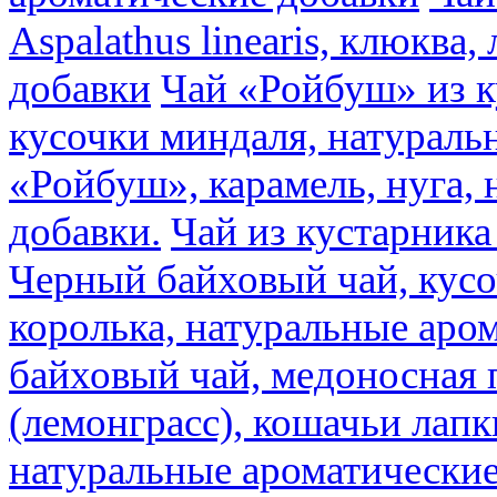
Aspalathus linearis, клюква
добавки
Чай «Ройбуш» из ку
кусочки миндаля, натураль
«Ройбуш», карамель, нуга,
добавки.
Чай из кустарника 
Черный байховый чай, кусо
королька, натуральные аро
байховый чай, медоносная 
(лемонграсс), кошачьи лапк
натуральные ароматические