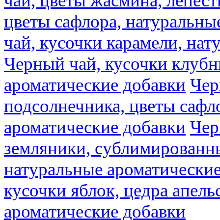
чай, цветы жасмина, лепест
цветы сафлора, натуральны
чай, кусочки карамели, на
Черный чай, кусочки клубн
ароматические добавки
Чер
подсолнечника, цветы сафл
ароматические добавки
Чер
земляники, сублимированны
натуральные ароматические
кусочки яблок, цедра апель
ароматические добавки