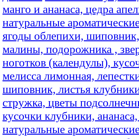
манго и ананаса, цедра апел
натуральные ароматические
ягоды облепихи, шиповник,
малины, подорожника , звер
ноготков (календулы), кусоч
мелисса лимонная, лепестки
шиповник, листья клубники,
стружка, цветы подсолнечни
кусочки клубники, ананаса,
натуральные ароматические