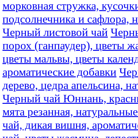
морковная стружка, кусочки
подсолнечника и сафлора, 
Черный листовой чай
Черны
порох (ганпаудер), цветы 
цветы мальвы, цветы кален
ароматические добавки
Чер
дерево, цедра апельсина, н
Черный чай Юннань, красн
мята резанная, натуральны
чай, дикая вишня, аромати