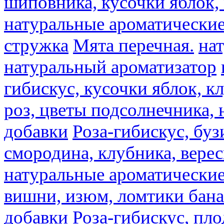
шиповника, кусочки яблок, 
натуральные ароматические
стружка
Мята перечная.
на
натуральный ароматизатор
гибискус, кусочки яблок, к
роз, цветы подсолнечника,
добавки
Роза-гибискус, буз
смородина, клубника, верес
натуральные ароматические
вишни, изюм, ломтики бана
добавки
Роза-гибискус, пл