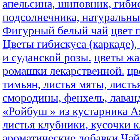
апельсина, шиповник, гибис
подсолнечника, натуральны
Фигурный белый чай
цвет 
Цветы гибискуса (каркаде)
и суданской розы.
цветы ж
ромашки лекарственной.
цв
тимьян, листья мяты, листь
смородины, фенхель, лаван
«Ройбуш » из кустарника Asp
листья клубники, кусочки 
ароматические добавки
Чай