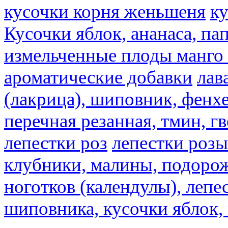
кусочки корня женьшеня
к
Кусочки яблок, ананаса, па
измельченные плоды манго 
ароматические добавки
лав
(лакрица), шиповник, фенхе
перечная резанная, тмин, г
лепестки роз
лепестки розы
клубники, малины, подорож
ноготков (календулы), лепе
шиповника, кусочки яблок, 