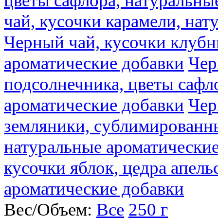
цветы сафлора, натуральны
чай, кусочки карамели, на
Черный чай, кусочки клубн
ароматические добавки
Чер
подсолнечника, цветы сафл
ароматические добавки
Чер
земляники, сублимированны
натуральные ароматические
кусочки яблок, цедра апель
ароматические добавки
Вес/Объем:
Все
250 г