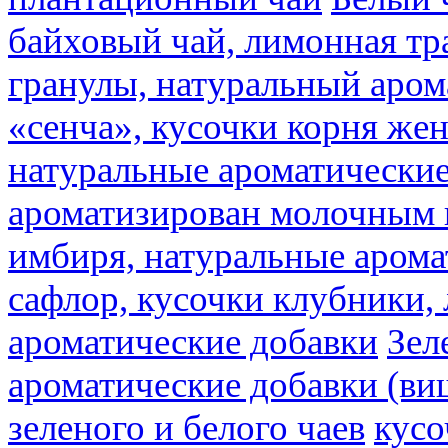
байховый чай, лимонная тр
гранулы, натуральный аром
«сенча», кусочки корня же
натуральные ароматические
ароматизирован молочным
имбиря, натуральные арома
сафлор, кусочки клубники,
ароматические добавки
Зел
ароматические добавки (ви
зеленого и белого чаев
кусо