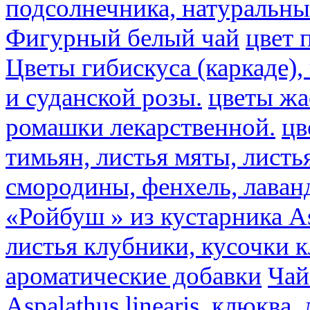
подсолнечника, натуральны
Фигурный белый чай
цвет 
Цветы гибискуса (каркаде)
и суданской розы.
цветы ж
ромашки лекарственной.
цв
тимьян, листья мяты, листь
смородины, фенхель, лаван
«Ройбуш » из кустарника Asp
листья клубники, кусочки 
ароматические добавки
Чай
Aspalathus linearis, клюква