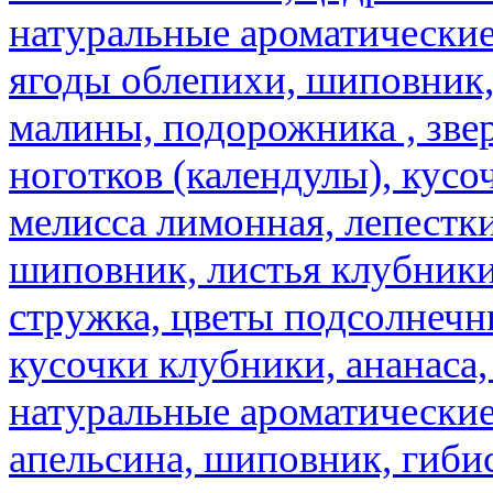
натуральные ароматические
ягоды облепихи, шиповник,
малины, подорожника , звер
ноготков (календулы), кусоч
мелисса лимонная, лепестки
шиповник, листья клубники,
стружка, цветы подсолнечни
кусочки клубники, ананаса,
натуральные ароматические
апельсина, шиповник, гибис