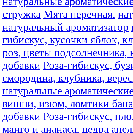
натуральные ароматические
стружка
Мята перечная.
на
натуральный ароматизатор
гибискус, кусочки яблок, к
роз, цветы подсолнечника,
добавки
Роза-гибискус, буз
смородина, клубника, верес
натуральные ароматические
вишни, изюм, ломтики бана
добавки
Роза-гибискус, пл
манго и ананаса, цедра апел