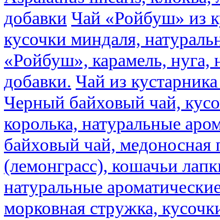
добавки
Чай «Ройбуш» из ку
кусочки миндаля, натураль
«Ройбуш», карамель, нуга,
добавки.
Чай из кустарника 
Черный байховый чай, кусо
королька, натуральные аро
байховый чай, медоносная 
(лемонграсс), кошачьи лапк
натуральные ароматические
морковная стружка, кусочки