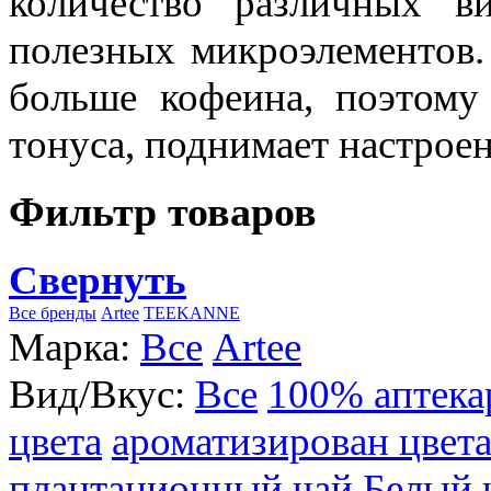
количество различных в
полезных микроэлементов.
больше кофеина, поэтому
тонуса, поднимает настроен
Фильтр товаров
Свернуть
Все бренды
Artee
TEEKANNE
Марка:
Все
Artee
Вид/Вкус:
Все
100% аптека
цвета
ароматизирован цвет
плантационный чай
Белый 