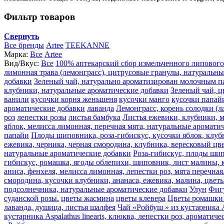
Фильтр товаров
Свернуть
Все бренды
Artee
TEEKANNE
Марка:
Все
Artee
Вид/Вкус:
Все
100% аптекарский сбор измельченного липового
лимонная трава (лемонграсс), цитрусовые гранулы, натуральн
добавки
Зеленый чай, натурально ароматизирован молочным п
клубники, натуральные ароматические добавки
Зеленый чай, ц
ванили
кусочки корня женьшеня
кусочки манго
кусочки папай
ароматические добавки
лаванда
Лемонграсс, корень солодки (л
роз
лепестки розы
листья бамбука
Листья ежевики, клубники, м
яблок, мелисса лимонная, перечная мята, натуральные аромати
папайи
Плоды шиповника, роза-гибискус, кусочки яблок, клуб
ежевика, черника, черная смородина, клубника, вересковый цве
натуральные ароматические добавки
Роза-гибискус, плоды шип
гибискус, ромашка, ягоды облепихи, шиповник, лист малины, к
аниса, фенхеля, мелисса лимонная, лепестки роз, мята перечная
смородина, кусочки клубники, ананаса, ежевика, малина, цвет
подсолнечника, натуральные ароматические добавки
Улун
Фиг
суданской розы.
цветы жасмина
цветы клевера
Цветы ромашки 
лаванда, душица, листья шалфея
Чай «Ройбуш » из кустарника A
кустарника Aspalathus linearis, клюква, лепестки роз, ароматич