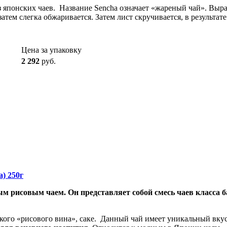
 японских чаев. Название Sencha означает «жареный чай». Выр
затем слегка обжаривается. Затем лист скручивается, в результа
Цена за упаковку
2 292
руб.
) 250г
 рисовым чаем. Он представляет собой смесь чаев класса б
кого «рисового вина», саке. Данный чай имеет уникальный вкус 