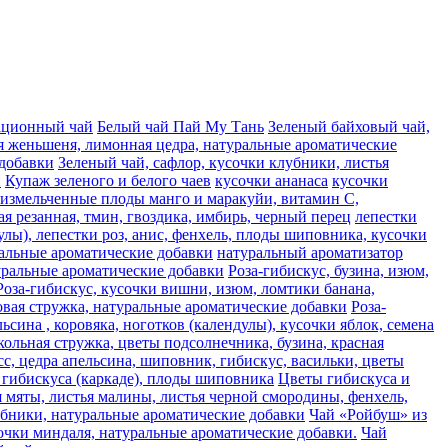
ационный чай
Белый чай Пай Му Тань
Зеленый байховый чай,
я женьшеня, лимонная цедра, натуральные ароматические
 добавки
Зеленый чай, сафлор, кусочки клубники, листья
и
Купаж зеленого и белого чаев
кусочки ананаса
кусочки
, измельченные плоды манго и маракуйи, витамин С,
ая резанная, тмин, гвоздика, имбирь, черный перец
лепестки
лы), лепестки роз, анис, фенхель, плоды шиповника, кусочки
альные ароматические добавки
натуральный ароматизатор
туральные ароматические добавки
Роза-гибискус, бузина, изюм,
Роза-гибискус, кусочки вишни, изюм, ломтики банана,
совая стружка, натуральные ароматические добавки
Роза-
сина , коровяка, ноготков (календулы), кусочки яблок, семена
кольная стружка, цветы подсолнечника, бузина, красная
сc, цедра апельсина, шиповник, гибискус, васильки, цветы
гибискуса (каркаде), плоды шиповника
Цветы гибискуса и
я мяты, листья малины, листья черной смородины, фенхель,
лубники, натуральные ароматические добавки
Чай «Ройбуш» из
усочки миндаля, натуральные ароматические добавки.
Чай