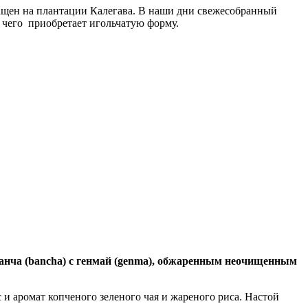
ащен на плантации Калегава. В наши дни свежесобранный
те чего приобретает игольчатую форму.
анча (bancha) с генмай (genma), обжаренным неочищенным
и аромат копченого зеленого чая и жареного риса. Настой