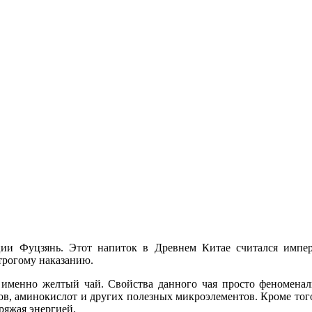
ии Фуцзянь. Этот напиток в Древнем Китае считался импера
строгому наказанию.
 именно желтый чай. Свойства данного чая просто феноменаль
в, аминокислот и других полезных микроэлементов. Кроме того
ряжая энергией.