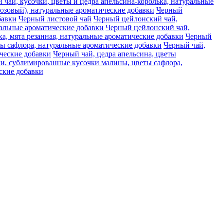
чай, кусочки, цветы и цедра апельсина-королька, натуральные
розовый), натуральные ароматические добавки
Черный
бавки
Черный листовой чай
Черный цейлонский чай,
ральные ароматические добавки
Черный цейлонский чай,
, мята резанная, натуральные ароматические добавки
Черный
ты сафлора, натуральные ароматические добавки
Черный чай,
ческие добавки
Черный чай, цедра апельсина, цветы
ки, сублимированные кусочки малины, цветы сафлора,
еские добавки