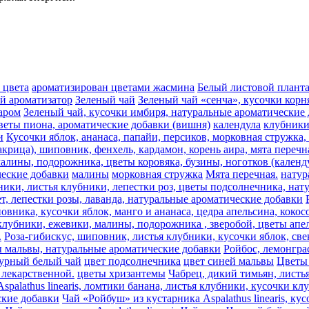
 цвета
ароматизирован цветами жасмина
Белый листовой плант
ый ароматизатор
Зеленый чай
Зеленый чай «сенча», кусочки корн
аром
Зеленый чай, кусочки имбиря, натуральные ароматические
веты пиона, ароматические добавки (вишня)
календула
клубник
и
Кусочки яблок, ананаса, папайи, персиков, морковная стружка
акрица), шиповник, фенхель, кардамон, корень аира, мята перечн
алины, подорожника, цветы коровяка, бузины, ноготков (календу
ческие добавки
малины
морковная стружка
Мята перечная.
натур
ники, листья клубники, лепестки роз, цветы подсолнечника, на
т, лепестки розы, лаванда, натуральные ароматические добавки
овника, кусочки яблок, манго и ананаса, цедра апельсина, коко
лубники, ежевики, малины, подорожника , зверобой, цветы апель
.
Роза-гибискус, шиповник, листья клубники, кусочки яблок, све
ы мальвы, натуральные ароматические добавки
Ройбос, лемонгра
урный белый чай
цвет подсолнечника
цвет синей мальвы
Цветы 
лекарственной.
цветы хризантемы
Чабрец, дикий тимьян, листь
spalathus linearis, ломтики банана, листья клубники, кусочки к
еские добавки
Чай «Ройбуш» из кустарника Aspalathus linearis, к