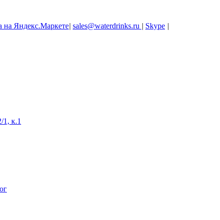
|
sales@waterdrinks.ru
|
Skype
|
/1, к.1
ог