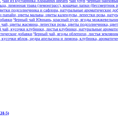
.
Чай из кустарника Aspalathus linearis
Чай улун
Черный байховый 
ца, лимонная трава (лемонграсс), кошачьи лапки (бессмертник 
цветки подсолнечника и сафлора, натуральные ароматические до
и папайи, цветы мальвы, цветы календулы, лепестки розы, нату
добавки
Черный чай Юннань, красный пуэр, ягоды можжевельника
 чай, цветы жасмина, лепестки розы, цветы подсолнечника, цве
 чай, кусочки клубники, листья клубники, натуральные аромати
атические добавки
Черный чай, ягоды облепихи, листья земляни
 кусочки яблок, цедра апельсина и лимона, клубника, ароматич
КН-5)