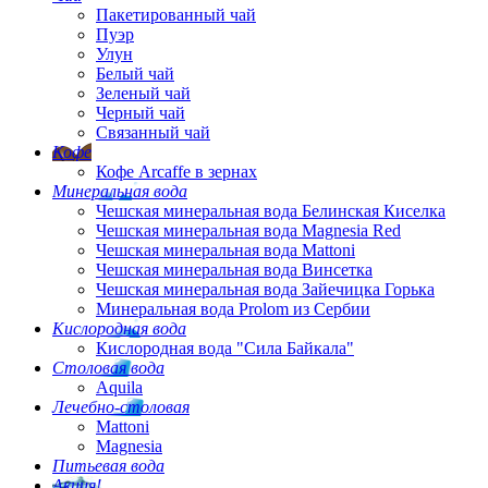
Пакетированный чай
Пуэр
Улун
Белый чай
Зеленый чай
Черный чай
Связанный чай
Кофе
Кофе Arcaffe в зернах
Минеральная вода
Чешская минеральная вода Белинская Киселка
Чешская минеральная вода Magnesia Red
Чешская минеральная вода Mattoni
Чешская минеральная вода Винсетка
Чешская минеральная вода Зайечицка Горька
Минеральная вода Prolom из Сербии
Кислородная вода
Кислородная вода "Сила Байкала"
Столовая вода
Aquila
Лечебно-столовая
Mattoni
Magnesia
Питьевая вода
Акция!