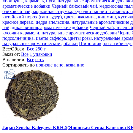
«Ройбуш», карамель, нуга, натуральные ароматические добавки
ароматические добавки
Черный байховый чай, медоносная пыль
байховый чай, морковная стружка, кусочки папайи и ананаса, 
китайский порох (ганпаудер), цветы жасмина, кишмиш, кусочк
красное дерево, цедра апельсина, натуральные ароматические 
чай, дикая вишня, ароматические добавки
Черный чай, зеленый
кусочки карамели, натуральные ароматические добавки
Черный
подсолнечника, цветы сафлора, цветы розы, натуральные аром
натуральные ароматические добавки
Шиповник, роза гибискус,
Вес/Объем:
Все
250 г
Заказ от:
Все
1 упаковки
В наличии:
Все
есть
Сортировать по
новизне
цене
названию
Japan Sencha Kalegawa ККН-5(Японская Сенча Калегава К