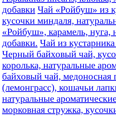
добавки
Чай «Ройбуш» из ку
кусочки миндаля, натураль
«Ройбуш», карамель, нуга,
добавки.
Чай из кустарника 
Черный байховый чай, кусо
королька, натуральные аро
байховый чай, медоносная 
(лемонграсс), кошачьи лапк
натуральные ароматические
морковная стружка, кусочки