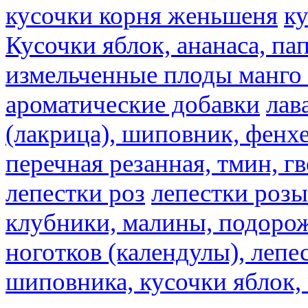
кусочки корня женьшеня
к
Кусочки яблок, ананаса, па
измельченные плоды манго 
ароматические добавки
лав
(лакрица), шиповник, фенхе
перечная резанная, тмин, г
лепестки роз
лепестки розы
клубники, малины, подорож
ноготков (календулы), лепе
шиповника, кусочки яблок, 