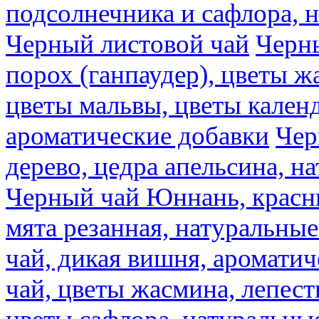
подсолнечника и сафлора, 
Черный листовой чай
Черны
порох (ганпаудер), цветы 
цветы мальвы, цветы кален
ароматические добавки
Чер
дерево, цедра апельсина, н
Черный чай Юннань, красн
мята резанная, натуральны
чай, дикая вишня, аромати
чай, цветы жасмина, лепест