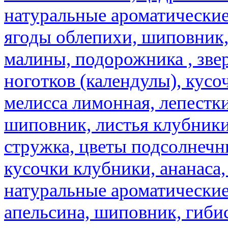
натуральные ароматические
ягоды облепихи, шиповник,
малины, подорожника , звер
ноготков (календулы), кусоч
мелисса лимонная, лепестки
шиповник, листья клубники,
стружка, цветы подсолнечни
кусочки клубники, ананаса,
натуральные ароматические
апельсина, шиповник, гибис