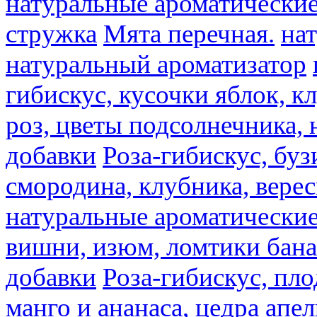
натуральные ароматические
стружка
Мята перечная.
на
натуральный ароматизатор
гибискус, кусочки яблок, к
роз, цветы подсолнечника,
добавки
Роза-гибискус, буз
смородина, клубника, верес
натуральные ароматические
вишни, изюм, ломтики бана
добавки
Роза-гибискус, пл
манго и ананаса, цедра апел