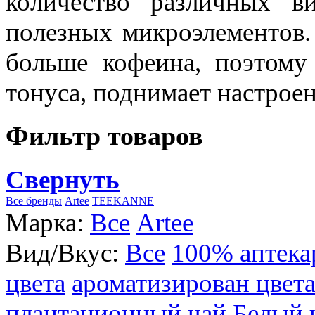
количество различных в
полезных микроэлементов.
больше кофеина, поэтому
тонуса, поднимает настроен
Фильтр товаров
Свернуть
Все бренды
Artee
TEEKANNE
Марка:
Все
Artee
Вид/Вкус:
Все
100% аптека
цвета
ароматизирован цвет
плантационный чай
Белый 