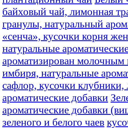
байховый чай, лимонная тр
гранулы, натуральный аром
«сенча», кусочки корня же
натуральные ароматические
ароматизирован молочным
имбиря, натуральные арома
сафлор, кусочки клубники,
ароматические добавки
Зел
ароматические добавки (ви
зеленого и белого чаев
кусо