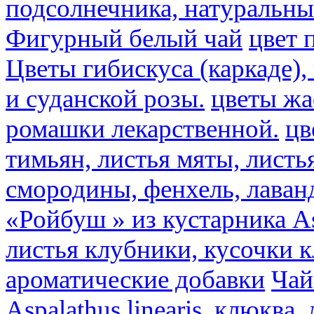
подсолнечника, натуральны
Фигурный белый чай
цвет 
Цветы гибискуса (каркаде)
и суданской розы.
цветы ж
ромашки лекарственной.
цв
тимьян, листья мяты, листь
смородины, фенхель, лаван
«Ройбуш » из кустарника Asp
листья клубники, кусочки 
ароматические добавки
Чай
Aspalathus linearis, клюква