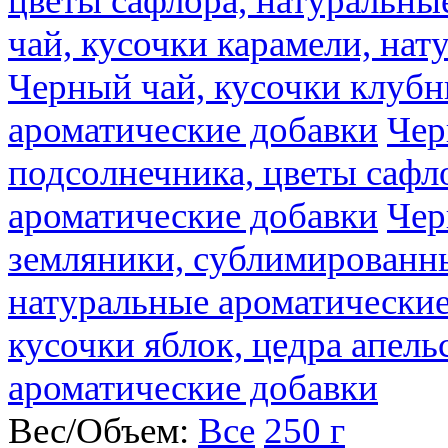
цветы сафлора, натуральны
чай, кусочки карамели, на
Черный чай, кусочки клубн
ароматические добавки
Чер
подсолнечника, цветы сафл
ароматические добавки
Чер
земляники, сублимированны
натуральные ароматические
кусочки яблок, цедра апель
ароматические добавки
Вес/Объем:
Все
250 г