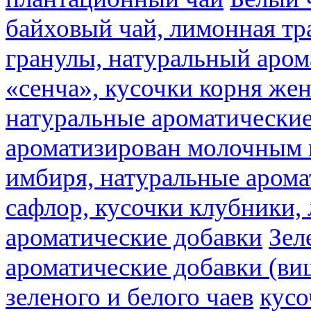
байховый чай, лимонная тр
гранулы, натуральный аром
«сенча», кусочки корня же
натуральные ароматические
ароматизирован молочным
имбиря, натуральные арома
сафлор, кусочки клубники,
ароматические добавки
Зел
ароматические добавки (ви
зеленого и белого чаев
кусо