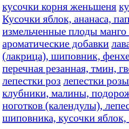
кусочки корня женьшеня
к
Кусочки яблок, ананаса, па
измельченные плоды манго 
ароматические добавки
лав
(лакрица), шиповник, фенхе
перечная резанная, тмин, г
лепестки роз
лепестки розы
клубники, малины, подорож
ноготков (календулы), лепе
шиповника, кусочки яблок, 