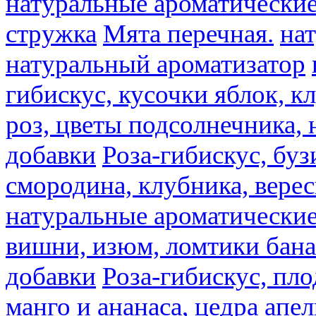
натуральные ароматические
стружка
Мята перечная.
на
натуральный ароматизатор
гибискус, кусочки яблок, к
роз, цветы подсолнечника,
добавки
Роза-гибискус, буз
смородина, клубника, верес
натуральные ароматические
вишни, изюм, ломтики бана
добавки
Роза-гибискус, пл
манго и ананаса, цедра апел