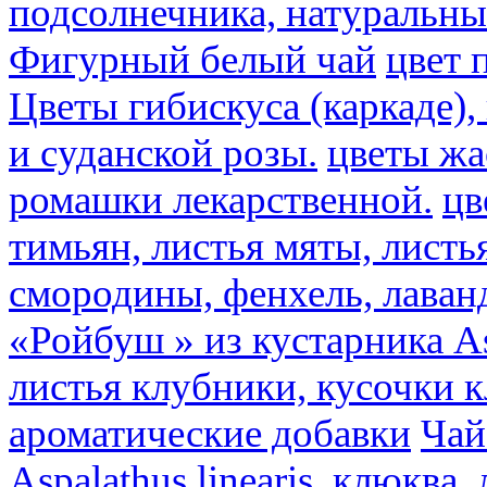
подсолнечника, натуральны
Фигурный белый чай
цвет 
Цветы гибискуса (каркаде)
и суданской розы.
цветы ж
ромашки лекарственной.
цв
тимьян, листья мяты, листь
смородины, фенхель, лаван
«Ройбуш » из кустарника Asp
листья клубники, кусочки 
ароматические добавки
Чай
Aspalathus linearis, клюква