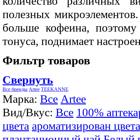
количество различных в
полезных микроэлементов.
больше кофеина, поэтому
тонуса, поднимает настроен
Фильтр товаров
Свернуть
Все бренды
Artee
TEEKANNE
Марка:
Все
Artee
Вид/Вкус:
Все
100% аптека
цвета
ароматизирован цвет
плантационный чай
Белый 