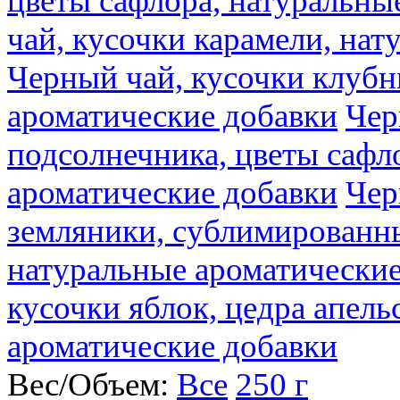
цветы сафлора, натуральны
чай, кусочки карамели, на
Черный чай, кусочки клубн
ароматические добавки
Чер
подсолнечника, цветы сафл
ароматические добавки
Чер
земляники, сублимированны
натуральные ароматические
кусочки яблок, цедра апель
ароматические добавки
Вес/Объем:
Все
250 г