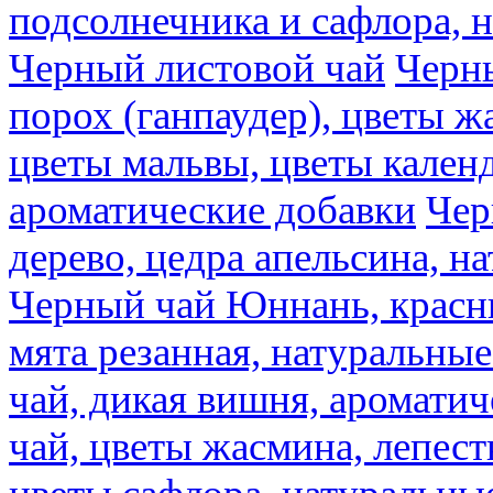
подсолнечника и сафлора, 
Черный листовой чай
Черны
порох (ганпаудер), цветы 
цветы мальвы, цветы кален
ароматические добавки
Чер
дерево, цедра апельсина, н
Черный чай Юннань, красн
мята резанная, натуральны
чай, дикая вишня, аромати
чай, цветы жасмина, лепест