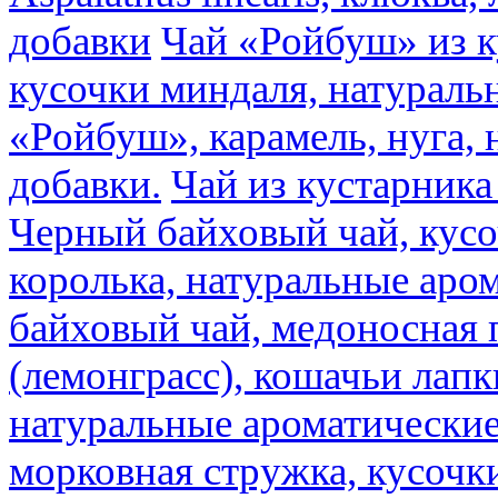
добавки
Чай «Ройбуш» из ку
кусочки миндаля, натураль
«Ройбуш», карамель, нуга,
добавки.
Чай из кустарника 
Черный байховый чай, кусо
королька, натуральные аро
байховый чай, медоносная 
(лемонграсс), кошачьи лапк
натуральные ароматические
морковная стружка, кусочки