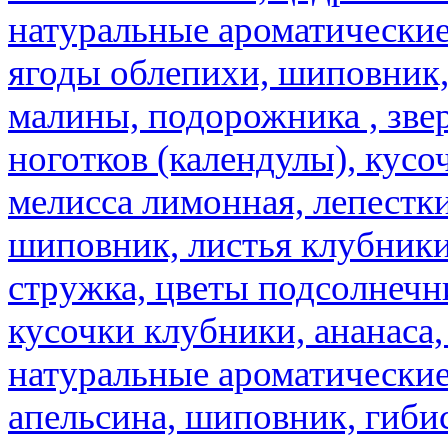
натуральные ароматические
ягоды облепихи, шиповник,
малины, подорожника , звер
ноготков (календулы), кусоч
мелисса лимонная, лепестки
шиповник, листья клубники,
стружка, цветы подсолнечни
кусочки клубники, ананаса,
натуральные ароматические
апельсина, шиповник, гибис