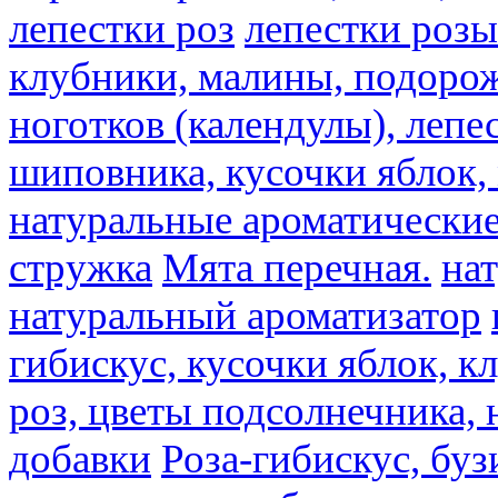
лепестки роз
лепестки розы
клубники, малины, подорож
ноготков (календулы), лепе
шиповника, кусочки яблок, 
натуральные ароматические
стружка
Мята перечная.
на
натуральный ароматизатор
гибискус, кусочки яблок, к
роз, цветы подсолнечника,
добавки
Роза-гибискус, буз