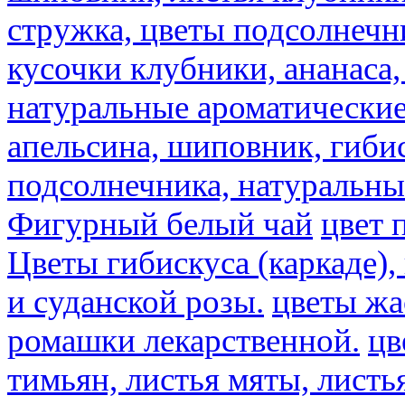
стружка, цветы подсолнечни
кусочки клубники, ананаса,
натуральные ароматические
апельсина, шиповник, гибис
подсолнечника, натуральны
Фигурный белый чай
цвет 
Цветы гибискуса (каркаде)
и суданской розы.
цветы ж
ромашки лекарственной.
цв
тимьян, листья мяты, листь