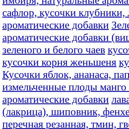
имбиря, натуральные арома
сафлор, кусочки клубники,
ароматические добавки
Зел
ароматические добавки (ви
зеленого и белого чаев
кусо
кусочки корня женьшеня
к
Кусочки яблок, ананаса, па
измельченные плоды манго 
ароматические добавки
лав
(лакрица), шиповник, фенхе
перечная резанная, тмин, г