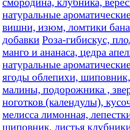
смородина, клубника, верес
натуральные ароматические
вишни, изюм, ломтики бана
добавки
Роза-гибискус, пл
манго и ананаса, цедра апел
натуральные ароматические
ягоды облепихи, шиповник,
малины, подорожника , звер
ноготков (календулы), кусоч
мелисса лимонная, лепестки
шиповник, листья клубники,