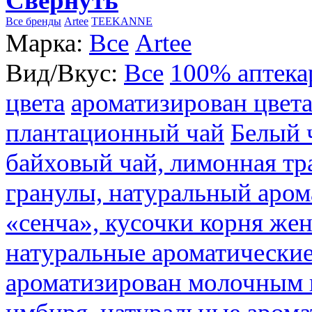
Свернуть
Все бренды
Artee
TEEKANNE
Марка:
Все
Artee
Вид/Вкус:
Все
100% аптека
цвета
ароматизирован цвет
плантационный чай
Белый 
байховый чай, лимонная тр
гранулы, натуральный аром
«сенча», кусочки корня же
натуральные ароматические
ароматизирован молочным