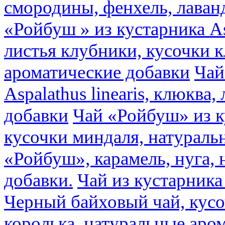
смородины, фенхель, лаван
«Ройбуш » из кустарника Asp
листья клубники, кусочки 
ароматические добавки
Чай
Aspalathus linearis, клюква
добавки
Чай «Ройбуш» из ку
кусочки миндаля, натураль
«Ройбуш», карамель, нуга,
добавки.
Чай из кустарника 
Черный байховый чай, кусо
королька, натуральные аро