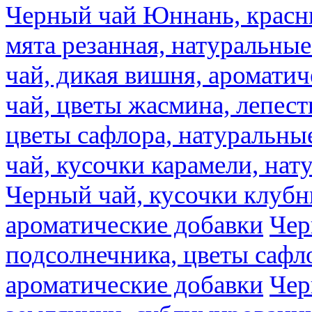
Черный чай Юннань, красн
мята резанная, натуральны
чай, дикая вишня, аромати
чай, цветы жасмина, лепест
цветы сафлора, натуральны
чай, кусочки карамели, на
Черный чай, кусочки клубн
ароматические добавки
Чер
подсолнечника, цветы сафл
ароматические добавки
Чер