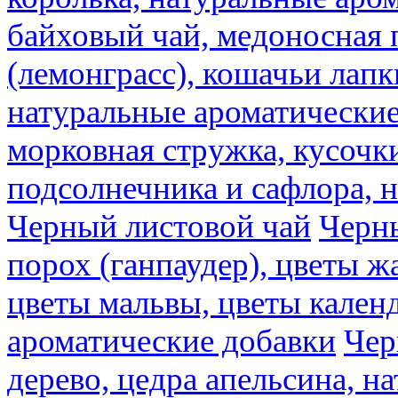
байховый чай, медоносная 
(лемонграсс), кошачьи лапк
натуральные ароматические
морковная стружка, кусочки
подсолнечника и сафлора, 
Черный листовой чай
Черны
порох (ганпаудер), цветы 
цветы мальвы, цветы кален
ароматические добавки
Чер
дерево, цедра апельсина, н