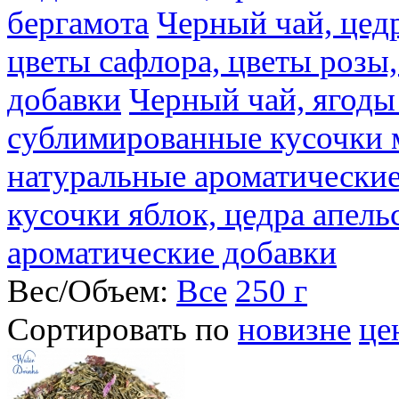
бергамота
Черный чай, цедр
цветы сафлора, цветы розы
добавки
Черный чай, ягоды
сублимированные кусочки 
натуральные ароматические
кусочки яблок, цедра апель
ароматические добавки
Вес/Объем:
Все
250 г
Сортировать по
новизне
це