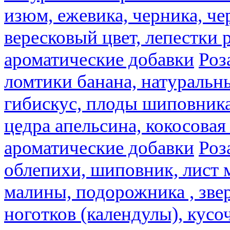
изюм, ежевика, черника, че
вересковый цвет, лепестки 
ароматические добавки
Роз
ломтики банана, натуральн
гибискус, плоды шиповника,
цедра апельсина, кокосовая
ароматические добавки
Роз
облепихи, шиповник, лист 
малины, подорожника , звер
ноготков (календулы), кусоч