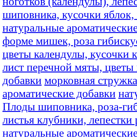
ноготков (календулы), лепе
шиповника, кусочки яблок, 
натуральные ароматические
форме мишек, роза гибискус
цветы календулы, кусочки к
лист перечной мяты, цветы
добавки
морковная стружк
ароматические добавки
нат
Плоды шиповника, роза-гиб
листья клубники, лепестки 
натуральные ароматические