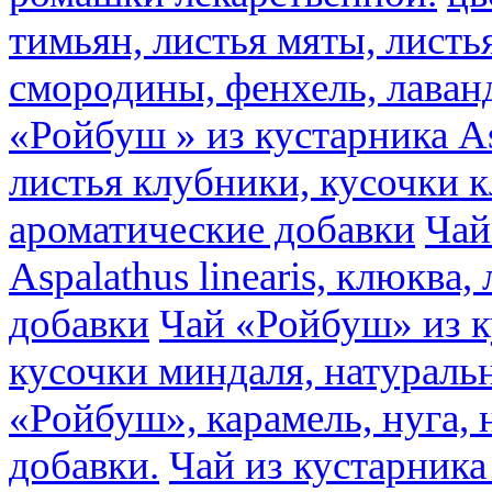
тимьян, листья мяты, листь
смородины, фенхель, лаван
«Ройбуш » из кустарника Asp
листья клубники, кусочки 
ароматические добавки
Чай
Aspalathus linearis, клюква
добавки
Чай «Ройбуш» из ку
кусочки миндаля, натураль
«Ройбуш», карамель, нуга,
добавки.
Чай из кустарника 