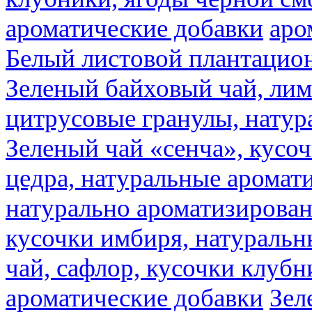
ароматические добавки
аро
Белый листовой плантацио
Зеленый байховый чай, лимо
цитрусовые гранулы, натур
Зеленый чай «сенча», кусо
цедра, натуральные аромат
натурально ароматизирова
кусочки имбиря, натуральн
чай, сафлор, кусочки клубн
ароматические добавки
Зел