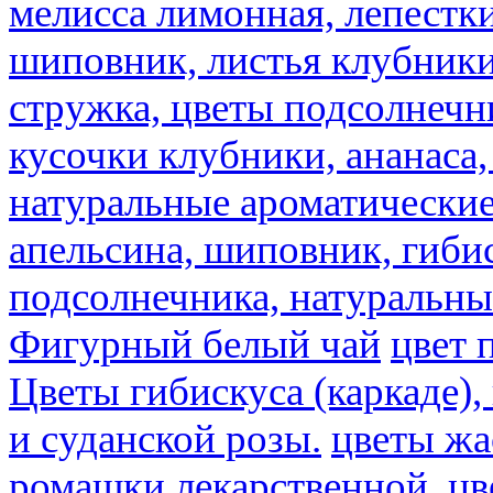
мелисса лимонная, лепестки
шиповник, листья клубники,
стружка, цветы подсолнечни
кусочки клубники, ананаса,
натуральные ароматические
апельсина, шиповник, гибис
подсолнечника, натуральны
Фигурный белый чай
цвет 
Цветы гибискуса (каркаде)
и суданской розы.
цветы ж
ромашки лекарственной.
цв