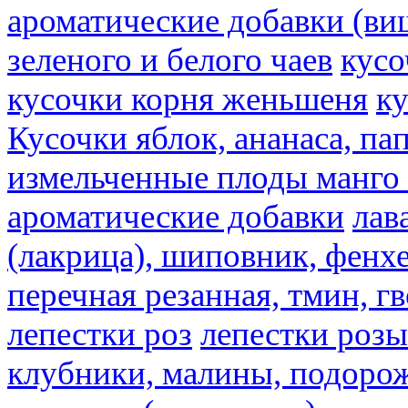
ароматические добавки (ви
зеленого и белого чаев
кусо
кусочки корня женьшеня
к
Кусочки яблок, ананаса, па
измельченные плоды манго 
ароматические добавки
лав
(лакрица), шиповник, фенхе
перечная резанная, тмин, г
лепестки роз
лепестки розы
клубники, малины, подорож