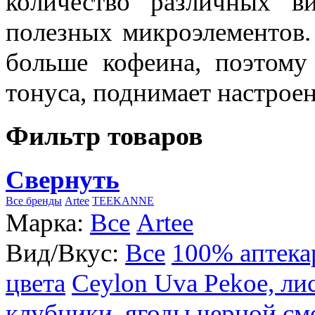
количество различных в
полезных микроэлементов.
больше кофеина, поэтому
тонуса, поднимает настроен
Фильтр товаров
Свернуть
Все бренды
Artee
TEEKANNE
Марка:
Все
Artee
Вид/Вкус:
Все
100% аптека
цвета
Ceylon Uva Pekoe, ли
клубники, ягоды черной см