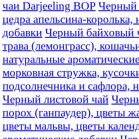
чаи Darjeeling BOP
Черный 
цедра апельсина-королька,
добавки
Черный байховый ч
трава (лемонграсс), кошачь
натуральные ароматические
морковная стружка, кусочки
подсолнечника и сафлора, 
Черный листовой чай
Черны
порох (ганпаудер), цветы 
цветы мальвы, цветы кален