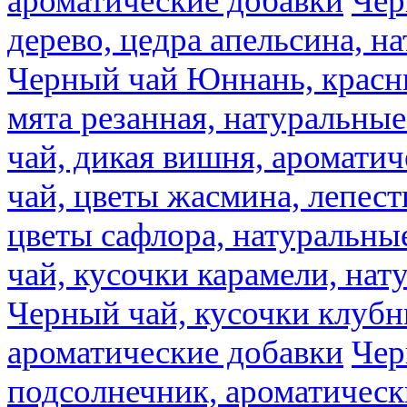
ароматические добавки
Чер
дерево, цедра апельсина, н
Черный чай Юннань, красн
мята резанная, натуральны
чай, дикая вишня, аромати
чай, цветы жасмина, лепест
цветы сафлора, натуральны
чай, кусочки карамели, на
Черный чай, кусочки клубн
ароматические добавки
Чер
подсолнечник, ароматическ