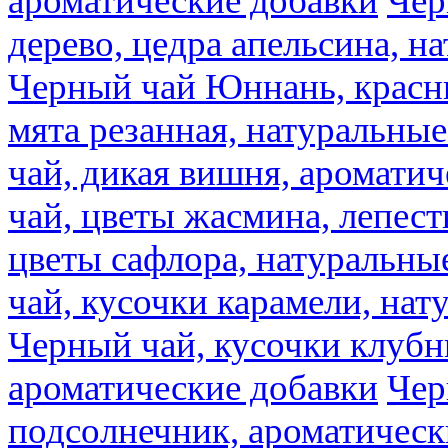
ароматические добавки
Чер
дерево, цедра апельсина, н
Черный чай Юннань, красн
мята резанная, натуральны
чай, дикая вишня, аромати
чай, цветы жасмина, лепест
цветы сафлора, натуральны
чай, кусочки карамели, на
Черный чай, кусочки клубн
ароматические добавки
Чер
подсолнечник, ароматическ