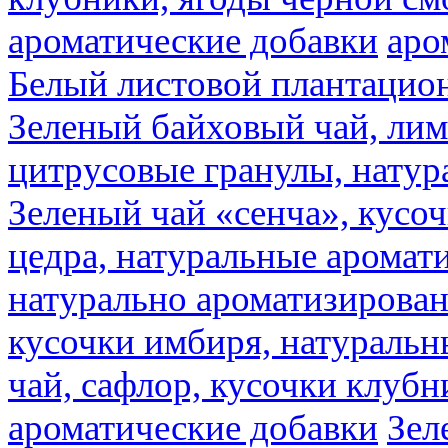
ароматические добавки
аро
Белый листовой плантацио
Зеленый байховый чай, лимо
цитрусовые гранулы, натур
Зеленый чай «сенча», кусо
цедра, натуральные аромат
натурально ароматизирова
кусочки имбиря, натуральн
чай, сафлор, кусочки клубн
ароматические добавки
Зел