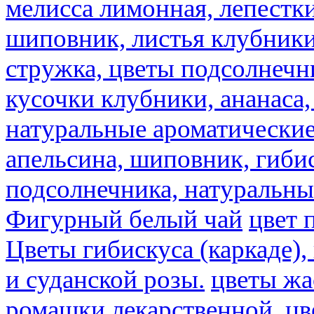
мелисса лимонная, лепестки
шиповник, листья клубники,
стружка, цветы подсолнечни
кусочки клубники, ананаса,
натуральные ароматические
апельсина, шиповник, гибис
подсолнечника, натуральны
Фигурный белый чай
цвет 
Цветы гибискуса (каркаде)
и суданской розы.
цветы ж
ромашки лекарственной.
цв