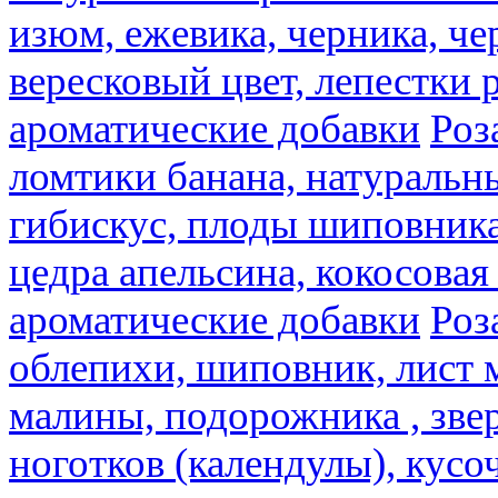
изюм, ежевика, черника, че
вересковый цвет, лепестки 
ароматические добавки
Роз
ломтики банана, натуральн
гибискус, плоды шиповника,
цедра апельсина, кокосовая
ароматические добавки
Роз
облепихи, шиповник, лист 
малины, подорожника , звер
ноготков (календулы), кусоч