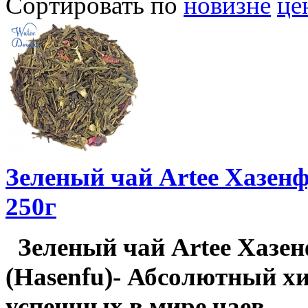
Сортировать по
новизне
це
Зеленый чай Artee Хазенф
250г
Зеленый чай Artee Хазе
(Hasenfu)- Абсолютный хи
успешных в мире чаев.