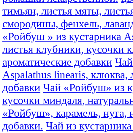
тимьян, листья мяты, листь
смородины, фенхель, лаван
«Ройбуш » из кустарника Asp
листья клубники, кусочки 
ароматические добавки
Чай
Aspalathus linearis, клюква
добавки
Чай «Ройбуш» из ку
кусочки миндаля, натураль
«Ройбуш», карамель, нуга,
добавки.
Чай из кустарника 