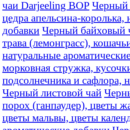
чаи Darjeeling BOP
Черный 
цедра апельсина-королька,
добавки
Черный байховый ч
трава (лемонграсс), кошачь
натуральные ароматические
морковная стружка, кусочки
подсолнечника и сафлора, 
Черный листовой чай
Черны
порох (ганпаудер), цветы 
цветы мальвы, цветы кален