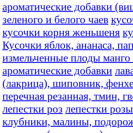
ароматические добавки (ви
зеленого и белого чаев
кусо
кусочки корня женьшеня
к
Кусочки яблок, ананаса, па
измельченные плоды манго 
ароматические добавки
лав
(лакрица), шиповник, фенхе
перечная резанная, тмин, г
лепестки роз
лепестки розы
клубники, малины, подорож