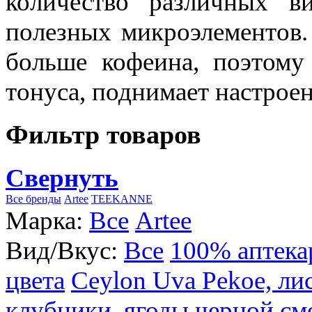
количество различных в
полезных микроэлементов.
больше кофеина, поэтому
тонуса, поднимает настроен
Фильтр товаров
Свернуть
Все бренды
Artee
TEEKANNE
Марка:
Все
Artee
Вид/Вкус:
Все
100% аптека
цвета
Ceylon Uva Pekoe, ли
клубники, ягоды черной см