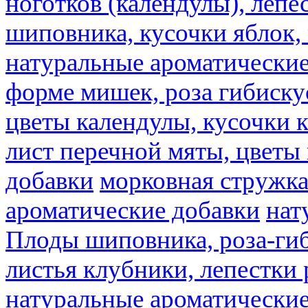
ноготков (календулы), лепе
шиповника, кусочки яблок, 
натуральные ароматические
форме мишек, роза гибискус
цветы календулы, кусочки к
лист перечной мяты, цветы
добавки
морковная стружк
ароматические добавки
нат
Плоды шиповника, роза-гиб
листья клубники, лепестки 
натуральные ароматические