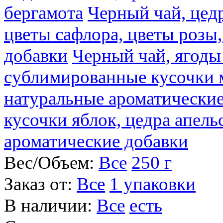
бергамота
Черный чай, цедр
цветы сафлора, цветы розы
добавки
Черный чай, ягоды
сублимированные кусочки 
натуральные ароматические
кусочки яблок, цедра апель
ароматические добавки
Вес/Объем:
Все
250 г
Заказ от:
Все
1 упаковки
В наличии:
Все
есть