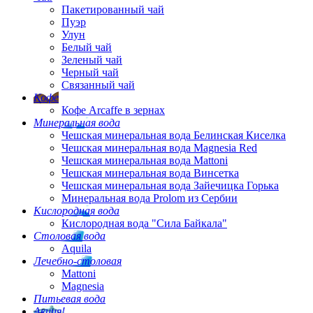
Пакетированный чай
Пуэр
Улун
Белый чай
Зеленый чай
Черный чай
Связанный чай
Кофе
Кофе Arcaffe в зернах
Минеральная вода
Чешская минеральная вода Белинская Киселка
Чешская минеральная вода Magnesia Red
Чешская минеральная вода Mattoni
Чешская минеральная вода Винсетка
Чешская минеральная вода Зайечицка Горька
Минеральная вода Prolom из Сербии
Кислородная вода
Кислородная вода "Сила Байкала"
Столовая вода
Aquila
Лечебно-столовая
Mattoni
Magnesia
Питьевая вода
Акция!