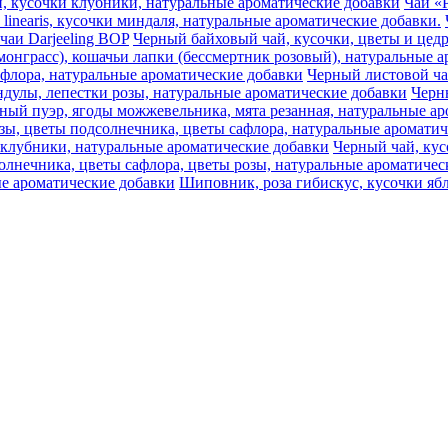
ики, кусочки клубники, натуральные ароматические добавки
Чай «Р
 linearis, кусочки миндаля, натуральные ароматические добавки.
чаи Darjeeling BOP
Черный байховый чай, кусочки, цветы и цедр
монграсс), кошачьи лапки (бессмертник розовый), натуральные 
афлора, натуральные ароматические добавки
Черный листовой ч
дулы, лепестки розы, натуральные ароматические добавки
Черны
ный пуэр, ягоды можжевельника, мята резанная, натуральные ар
озы, цветы подсолнечника, цветы сафлора, натуральные аромати
 клубники, натуральные ароматические добавки
Черный чай, кус
олнечника, цветы сафлора, цветы розы, натуральные ароматичес
е ароматические добавки
Шиповник, роза гибискус, кусочки ябл