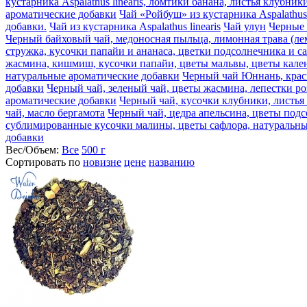
кустарника Aspalathus linearis, ломтики банана, листья клубн
ароматические добавки
Чай «Ройбуш» из кустарника Aspalathus
добавки.
Чай из кустарника Aspalathus linearis
Чай улун
Черные 
Черный байховый чай, медоносная пыльца, лимонная трава (ле
стружка, кусочки папайи и ананаса, цветки подсолнечника и с
жасмина, кишмиш, кусочки папайи, цветы мальвы, цветы кален
натуральные ароматические добавки
Черный чай Юннань, крас
добавки
Черный чай, зеленый чай, цветы жасмина, лепестки р
ароматические добавки
Черный чай, кусочки клубники, листья
чай, масло бергамота
Черный чай, цедра апельсина, цветы подс
сублимированные кусочки малины, цветы сафлора, натуральны
добавки
Вес/Объем:
Все
500 г
Сортировать по
новизне
цене
названию