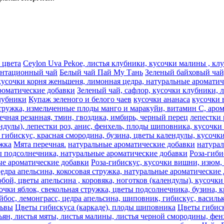
 цвета
Ceylon Uva Pekoe, листья клубники, кусочки малины , к
антационный чай
Белый чай Пай Му Тань
Зеленый байховый чай,
кусочки корня женьшеня, лимонная цедра, натуральные аромати
роматические добавки
Зеленый чай, сафлор, кусочки клубники, 
лубники
Купаж зеленого и белого чаев
кусочки ананаса
кусочки 
стружка, измельченные плоды манго и маракуйи, витамин С, аро
речная резанная, тмин, гвоздика, имбирь, черный перец
лепестки 
ндулы), лепестки роз, анис, фенхель, плоды шиповника, кусочки 
гибискус, красная смородина, бузина, цветы календулы, кусочки
жка
Мята перечная.
натуральные ароматические добавки
натура
ты подсолнечника, натуральные ароматические добавки
Роза-гиби
ные ароматические добавки
Роза-гибискус, кусочки вишни, изюм,
цедра апельсина, кокосовая стружка, натуральные ароматические
ой, цветы апельсина , коровяка, ноготков (календулы), кусочки 
очки яблок, свекольная стружка, цветы подсолнечника, бузина, к
йбос, лемонграсc, цедра апельсина, шиповник, гибискус, васил
львы
Цветы гибискуса (каркаде), плоды шиповника
Цветы гибиск
ьян, листья мяты, листья малины, листья черной смородины, фен