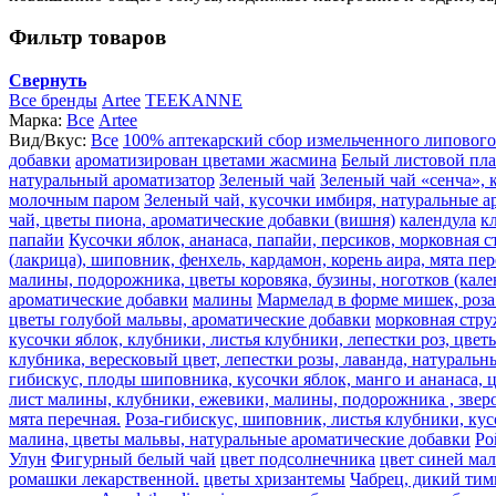
Фильтр товаров
Свернуть
Все бренды
Artee
TEEKANNE
Марка:
Все
Artee
Вид/Вкус:
Все
100% аптекарский сбор измельченного липового
добавки
ароматизирован цветами жасмина
Белый листовой пл
натуральный ароматизатор
Зеленый чай
Зеленый чай «сенча», 
молочным паром
Зеленый чай, кусочки имбиря, натуральные а
чай, цветы пиона, ароматические добавки (вишня)
календула
к
папайи
Кусочки яблок, ананаса, папайи, персиков, морковная 
(лакрица), шиповник, фенхель, кардамон, корень аира, мята пе
малины, подорожника, цветы коровяка, бузины, ноготков (кале
ароматические добавки
малины
Мармелад в форме мишек, роза 
цветы голубой мальвы, ароматические добавки
морковная стру
кусочки яблок, клубники, листья клубники, лепестки роз, цве
клубника, вересковый цвет, лепестки розы, лаванда, натураль
гибискус, плоды шиповника, кусочки яблок, манго и ананаса, 
лист малины, клубники, ежевики, малины, подорожника , звероб
мята перечная.
Роза-гибискус, шиповник, листья клубники, кус
малина, цветы мальвы, натуральные ароматические добавки
Ро
Улун
Фигурный белый чай
цвет подсолнечника
цвет синей ма
ромашки лекарственной.
цветы хризантемы
Чабрец, дикий тим