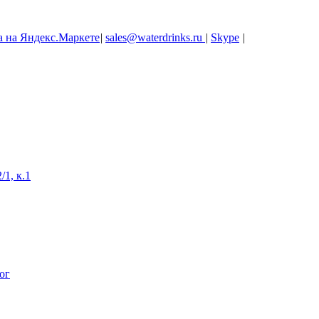
|
sales@waterdrinks.ru
|
Skype
|
/1, к.1
ог