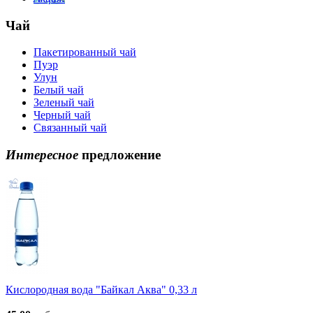
Чай
Пакетированный чай
Пуэр
Улун
Белый чай
Зеленый чай
Черный чай
Связанный чай
Интересное
предложение
Кислородная вода "Байкал Аква" 0,33 л