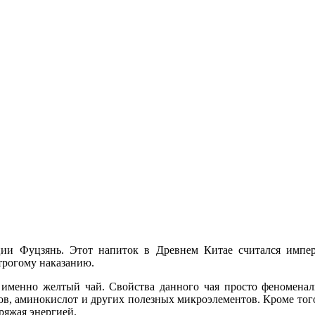
ии Фуцзянь. Этот напиток в Древнем Китае считался импера
строгому наказанию.
 именно желтый чай. Свойства данного чая просто феноменаль
в, аминокислот и других полезных микроэлементов. Кроме того
ряжая энергией.