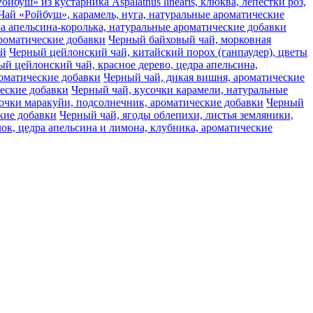
ойбуш» из кустарника Aspalathus linearis, клюква, лепестки роз,
Чай «Ройбуш», карамель, нуга, натуральные ароматические
а апельсина-королька, натуральные ароматические добавки
ароматические добавки
Черный байховый чай, морковная
ай
Черный цейлонский чай, китайский порох (ганпаудер), цветы
й цейлонский чай, красное дерево, цедра апельсина,
оматические добавки
Черный чай, дикая вишня, ароматические
ческие добавки
Черный чай, кусочки карамели, натуральные
очки маракуйи, подсолнечник, ароматические добавки
Черный
кие добавки
Черный чай, ягоды облепихи, листья земляники,
ок, цедра апельсина и лимона, клубника, ароматические