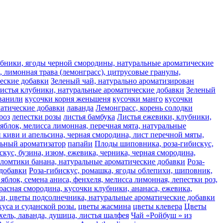
лубники, ягоды черной смородины, натуральные ароматические
 лимонная трава (лемонграсс), цитрусовые гранулы,
ческие добавки
Зеленый чай, натурально ароматизирован
листья клубники, натуральные ароматические добавки
Зеленый
ванили
кусочки корня женьшеня
кусочки манго
кусочки
матические добавки
лаванда
Лемонграсс, корень солодки
роз
лепестки розы
листья бамбука
Листья ежевики, клубники,
яблок, мелисса лимонная, перечная мята, натуральные
 киви и апельсина, черная смородина, лист перечной мяты,
льный ароматизатор
папайи
Плоды шиповника, роза-гибискус,
скус, бузина, изюм, ежевика, черника, черная смородина,
 ломтики банана, натуральные ароматические добавки
Роза-
 добавки
Роза-гибискус, ромашка, ягоды облепихи, шиповник,
яблок, семена аниса, фенхеля, мелисса лимонная, лепестки роз,
расная смородина, кусочки клубники, ананаса, ежевика,
ьки, цветы подсолнечника, натуральные ароматические добавки
уса и суданской розы.
цветы жасмина
цветы клевера
Цветы
хель, лаванда, душица, листья шалфея
Чай «Ройбуш » из