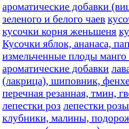
ароматические добавки (ви
зеленого и белого чаев
кусо
кусочки корня женьшеня
к
Кусочки яблок, ананаса, па
измельченные плоды манго 
ароматические добавки
лав
(лакрица), шиповник, фенхе
перечная резанная, тмин, г
лепестки роз
лепестки розы
клубники, малины, подорож