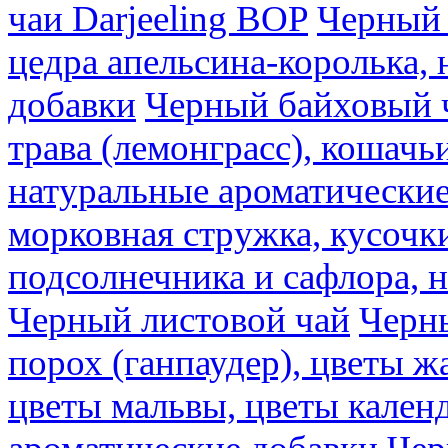
чаи Darjeeling BOP
Черный 
цедра апельсина-королька,
добавки
Черный байховый ч
трава (лемонграсс), кошачь
натуральные ароматические
морковная стружка, кусочки
подсолнечника и сафлора, 
Черный листовой чай
Черны
порох (ганпаудер), цветы 
цветы мальвы, цветы кален