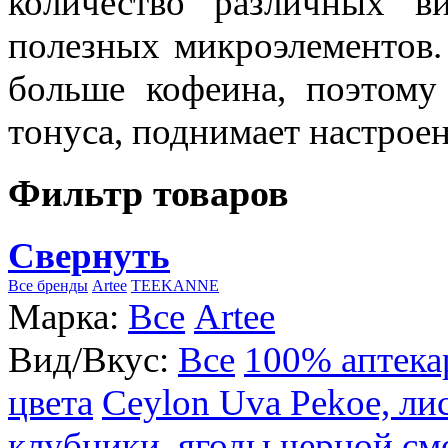
количество различных в
полезных микроэлементов.
больше кофеина, поэтому
тонуса, поднимает настроен
Фильтр товаров
Свернуть
Все бренды
Artee
TEEKANNE
Марка:
Все
Artee
Вид/Вкус:
Все
100% аптека
цвета
Ceylon Uva Pekoe, ли
клубники, ягоды черной см