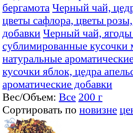
бергамота
Черный чай, цедр
цветы сафлора, цветы розы
добавки
Черный чай, ягоды
сублимированные кусочки 
натуральные ароматические
кусочки яблок, цедра апель
ароматические добавки
Вес/Объем:
Все
200 г
Сортировать по
новизне
це