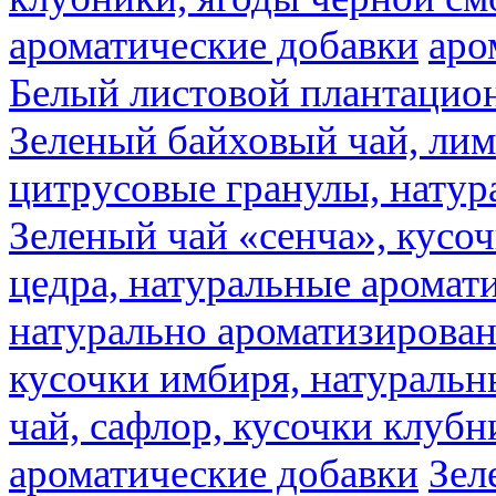
ароматические добавки
аро
Белый листовой плантацио
Зеленый байховый чай, лимо
цитрусовые гранулы, натур
Зеленый чай «сенча», кусо
цедра, натуральные аромат
натурально ароматизирова
кусочки имбиря, натуральн
чай, сафлор, кусочки клубн
ароматические добавки
Зел