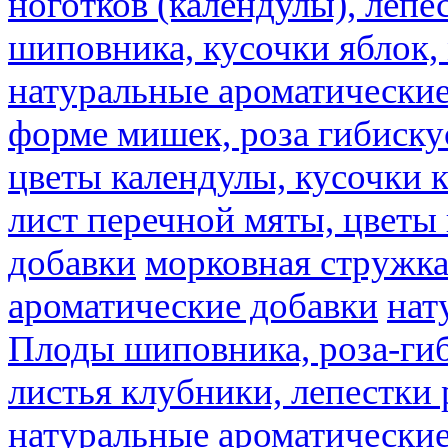
ноготков (календулы), лепе
шиповника, кусочки яблок, 
натуральные ароматические
форме мишек, роза гибискус
цветы календулы, кусочки к
лист перечной мяты, цветы
добавки
морковная стружк
ароматические добавки
нат
Плоды шиповника, роза-гиб
листья клубники, лепестки 
натуральные ароматические