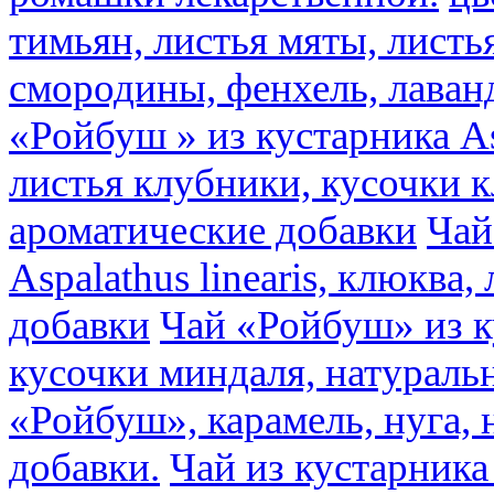
тимьян, листья мяты, листь
смородины, фенхель, лаван
«Ройбуш » из кустарника Asp
листья клубники, кусочки 
ароматические добавки
Чай
Aspalathus linearis, клюква
добавки
Чай «Ройбуш» из ку
кусочки миндаля, натураль
«Ройбуш», карамель, нуга,
добавки.
Чай из кустарника 