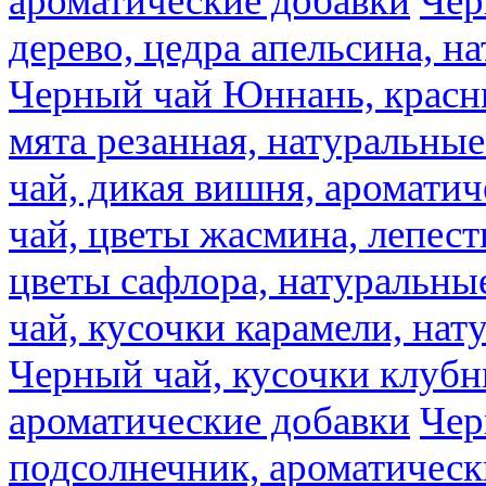
ароматические добавки
Чер
дерево, цедра апельсина, н
Черный чай Юннань, красн
мята резанная, натуральны
чай, дикая вишня, аромати
чай, цветы жасмина, лепест
цветы сафлора, натуральны
чай, кусочки карамели, на
Черный чай, кусочки клубн
ароматические добавки
Чер
подсолнечник, ароматическ