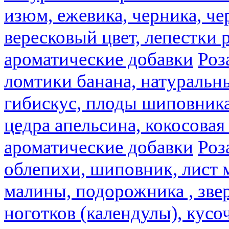
изюм, ежевика, черника, че
вересковый цвет, лепестки 
ароматические добавки
Роз
ломтики банана, натуральн
гибискус, плоды шиповника,
цедра апельсина, кокосовая
ароматические добавки
Роз
облепихи, шиповник, лист 
малины, подорожника , звер
ноготков (календулы), кусоч