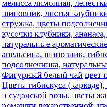
мелисса лимонная, лепестки
шиповник, листья клубники,
стружка, цветы подсолнечни
кусочки клубники, ананаса,
натуральные ароматические
апельсина, шиповник, гибис
подсолнечника, натуральны
Фигурный белый чай
цвет 
Цветы гибискуса (каркаде)
и суданской розы.
цветы ж
ромашки лекарственной.
цв