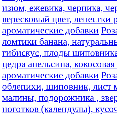
изюм, ежевика, черника, че
вересковый цвет, лепестки 
ароматические добавки
Роз
ломтики банана, натуральн
гибискус, плоды шиповника,
цедра апельсина, кокосовая
ароматические добавки
Роз
облепихи, шиповник, лист 
малины, подорожника , звер
ноготков (календулы), кусоч