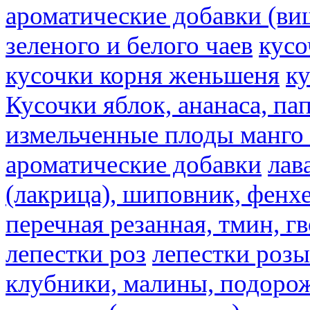
ароматические добавки (ви
зеленого и белого чаев
кусо
кусочки корня женьшеня
к
Кусочки яблок, ананаса, па
измельченные плоды манго 
ароматические добавки
лав
(лакрица), шиповник, фенхе
перечная резанная, тмин, г
лепестки роз
лепестки розы
клубники, малины, подорож