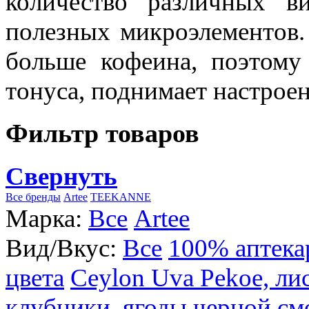
количество различных в
полезных микроэлементов.
больше кофеина, поэтому
тонуса, поднимает настроен
Фильтр товаров
Свернуть
Все бренды
Artee
TEEKANNE
Марка:
Все
Artee
Вид/Вкус:
Все
100% аптека
цвета
Ceylon Uva Pekoe, ли
клубники, ягоды черной см