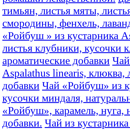
тимьян, листья мяты, листь
смородины, фенхель, лаван
«Ройбуш » из кустарника Asp
листья клубники, кусочки 
ароматические добавки
Чай
Aspalathus linearis, клюква
добавки
Чай «Ройбуш» из ку
кусочки миндаля, натураль
«Ройбуш», карамель, нуга,
добавки.
Чай из кустарника 