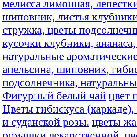
мелисса лимонная, лепестки
шиповник, листья клубники,
стружка, цветы подсолнечни
кусочки клубники, ананаса,
натуральные ароматические
апельсина, шиповник, гибис
подсолнечника, натуральны
Фигурный белый чай
цвет 
Цветы гибискуса (каркаде)
и суданской розы.
цветы ж
ромашки лекарственной.
цв