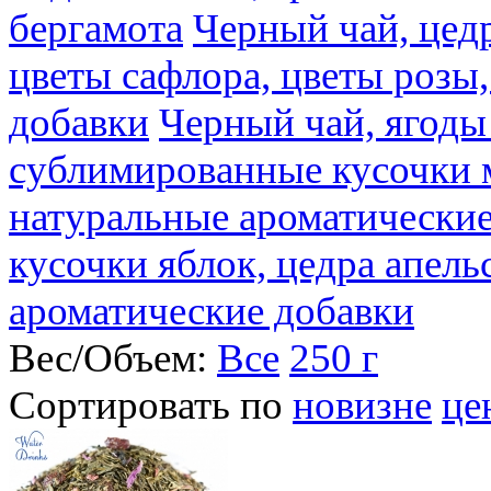
бергамота
Черный чай, цедр
цветы сафлора, цветы розы
добавки
Черный чай, ягоды
сублимированные кусочки 
натуральные ароматические
кусочки яблок, цедра апель
ароматические добавки
Вес/Объем:
Все
250 г
Сортировать по
новизне
це