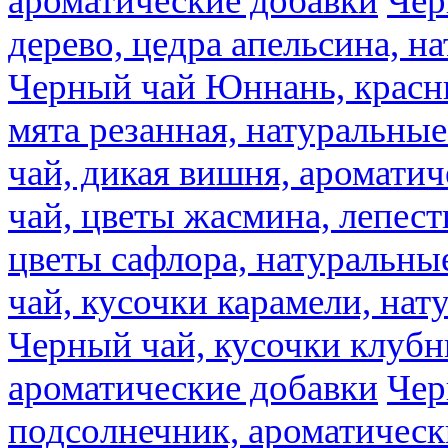
ароматические добавки
Чер
дерево, цедра апельсина, н
Черный чай Юннань, красн
мята резанная, натуральны
чай, дикая вишня, аромати
чай, цветы жасмина, лепест
цветы сафлора, натуральны
чай, кусочки карамели, на
Черный чай, кусочки клубн
ароматические добавки
Чер
подсолнечник, ароматическ