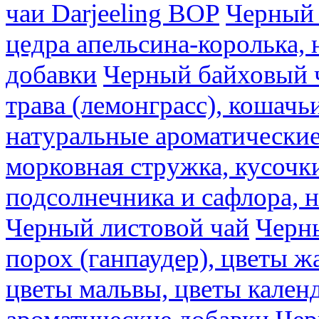
чаи Darjeeling BOP
Черный 
цедра апельсина-королька,
добавки
Черный байховый ч
трава (лемонграсс), кошачь
натуральные ароматические
морковная стружка, кусочки
подсолнечника и сафлора, 
Черный листовой чай
Черны
порох (ганпаудер), цветы 
цветы мальвы, цветы кален