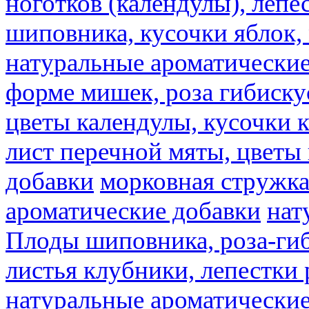
ноготков (календулы), лепе
шиповника, кусочки яблок, 
натуральные ароматические
форме мишек, роза гибискус
цветы календулы, кусочки к
лист перечной мяты, цветы
добавки
морковная стружк
ароматические добавки
нат
Плоды шиповника, роза-гиб
листья клубники, лепестки 
натуральные ароматические