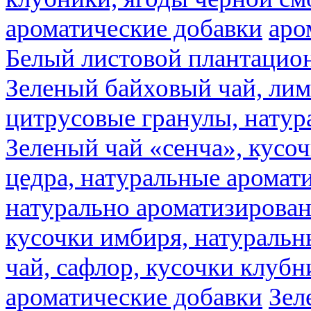
ароматические добавки
аро
Белый листовой плантацио
Зеленый байховый чай, лимо
цитрусовые гранулы, натур
Зеленый чай «сенча», кусо
цедра, натуральные аромат
натурально ароматизирова
кусочки имбиря, натуральн
чай, сафлор, кусочки клубн
ароматические добавки
Зел