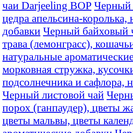
чаи Darjeeling BOP
Черный 
цедра апельсина-королька,
добавки
Черный байховый ч
трава (лемонграсс), кошачь
натуральные ароматические
морковная стружка, кусочки
подсолнечника и сафлора, 
Черный листовой чай
Черны
порох (ганпаудер), цветы 
цветы мальвы, цветы кален