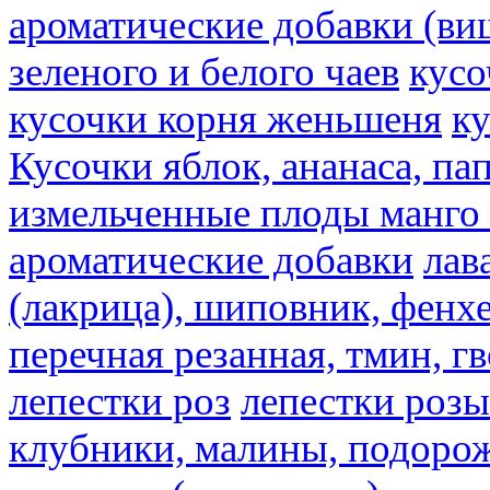
ароматические добавки (ви
зеленого и белого чаев
кусо
кусочки корня женьшеня
к
Кусочки яблок, ананаса, па
измельченные плоды манго 
ароматические добавки
лав
(лакрица), шиповник, фенхе
перечная резанная, тмин, г
лепестки роз
лепестки розы
клубники, малины, подорож