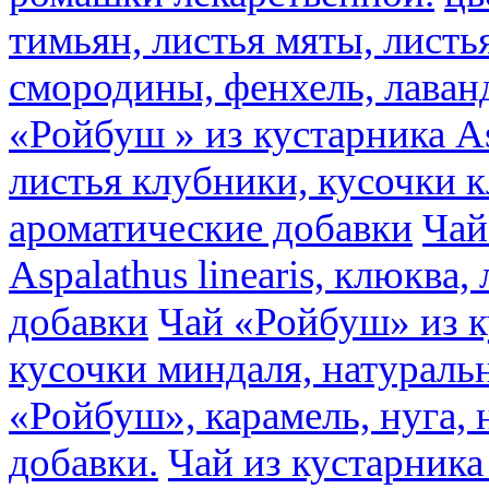
тимьян, листья мяты, листь
смородины, фенхель, лаван
«Ройбуш » из кустарника Asp
листья клубники, кусочки 
ароматические добавки
Чай
Aspalathus linearis, клюква
добавки
Чай «Ройбуш» из ку
кусочки миндаля, натураль
«Ройбуш», карамель, нуга,
добавки.
Чай из кустарника 