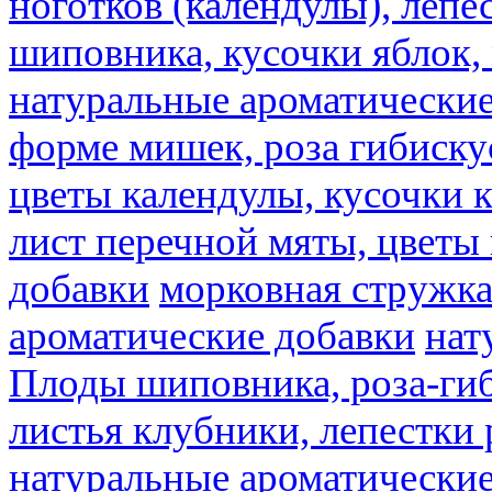
ноготков (календулы), лепе
шиповника, кусочки яблок, 
натуральные ароматические
форме мишек, роза гибискус
цветы календулы, кусочки к
лист перечной мяты, цветы
добавки
морковная стружк
ароматические добавки
нат
Плоды шиповника, роза-гиб
листья клубники, лепестки 
натуральные ароматические