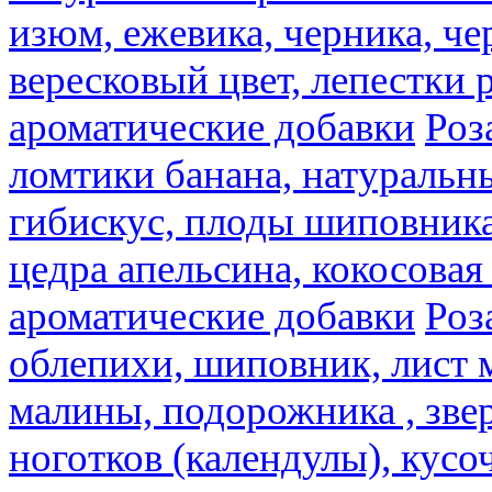
изюм, ежевика, черника, че
вересковый цвет, лепестки 
ароматические добавки
Роз
ломтики банана, натуральн
гибискус, плоды шиповника,
цедра апельсина, кокосовая
ароматические добавки
Роз
облепихи, шиповник, лист 
малины, подорожника , звер
ноготков (календулы), кусоч