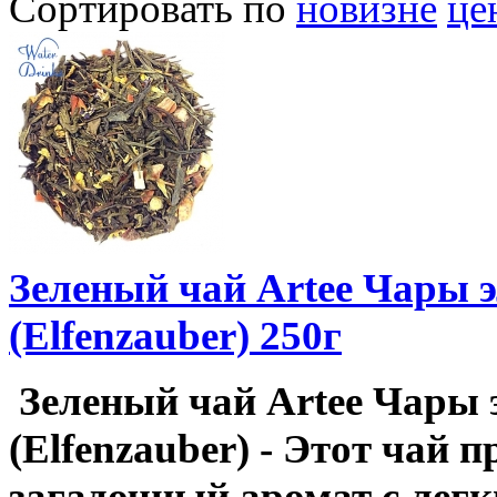
Сортировать по
новизне
це
Зеленый чай Artee Чары 
(Elfenzauber) 250г
Зеленый чай Artee Чары 
(Elfenzauber) - Этот чай п
загадочный аромат с лег