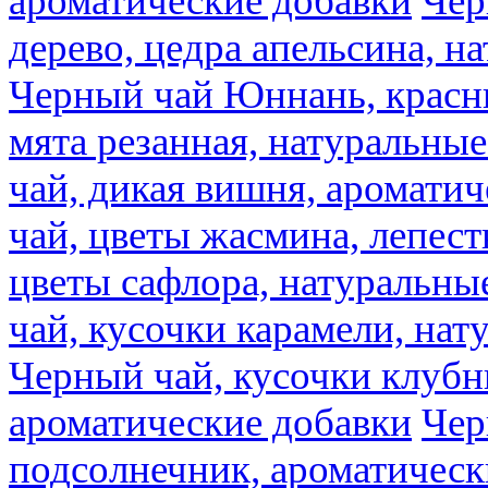
ароматические добавки
Чер
дерево, цедра апельсина, н
Черный чай Юннань, красн
мята резанная, натуральны
чай, дикая вишня, аромати
чай, цветы жасмина, лепест
цветы сафлора, натуральны
чай, кусочки карамели, на
Черный чай, кусочки клубн
ароматические добавки
Чер
подсолнечник, ароматическ