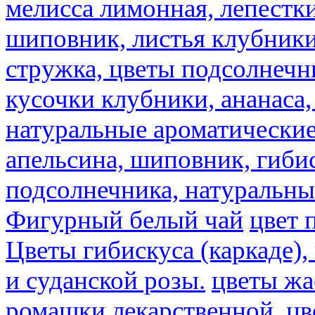
мелисса лимонная, лепестки
шиповник, листья клубники,
стружка, цветы подсолнечни
кусочки клубники, ананаса,
натуральные ароматические
апельсина, шиповник, гибис
подсолнечника, натуральны
Фигурный белый чай
цвет 
Цветы гибискуса (каркаде)
и суданской розы.
цветы ж
ромашки лекарственной.
цв