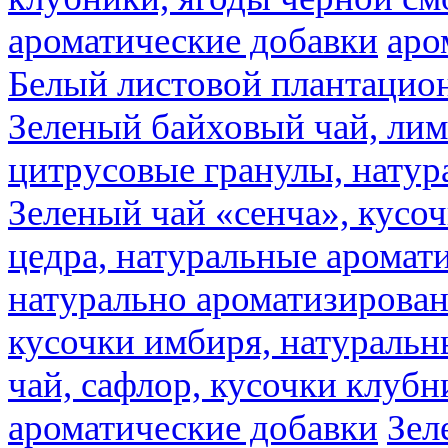
ароматические добавки
аро
Белый листовой плантацио
Зеленый байховый чай, лимо
цитрусовые гранулы, натур
Зеленый чай «сенча», кусо
цедра, натуральные аромат
натурально ароматизирова
кусочки имбиря, натуральн
чай, сафлор, кусочки клубн
ароматические добавки
Зел