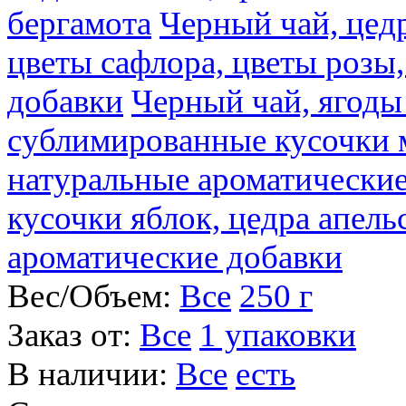
бергамота
Черный чай, цедр
цветы сафлора, цветы розы
добавки
Черный чай, ягоды
сублимированные кусочки 
натуральные ароматические
кусочки яблок, цедра апель
ароматические добавки
Вес/Объем:
Все
250 г
Заказ от:
Все
1 упаковки
В наличии:
Все
есть