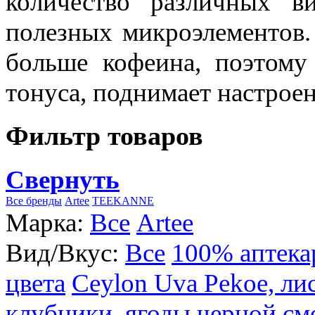
количество различных в
полезных микроэлементов.
больше кофеина, поэтому
тонуса, поднимает настроен
Фильтр товаров
Свернуть
Все бренды
Artee
TEEKANNE
Марка:
Все
Artee
Вид/Вкус:
Все
100% аптека
цвета
Ceylon Uva Pekoe, ли
клубники, ягоды черной см