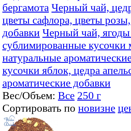
бергамота
Черный чай, цедр
цветы сафлора, цветы розы
добавки
Черный чай, ягоды
сублимированные кусочки 
натуральные ароматические
кусочки яблок, цедра апель
ароматические добавки
Вес/Объем:
Все
250 г
Сортировать по
новизне
це