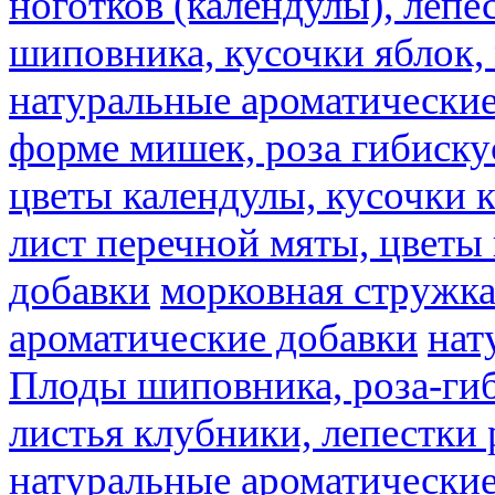
ноготков (календулы), лепе
шиповника, кусочки яблок, 
натуральные ароматические
форме мишек, роза гибискус
цветы календулы, кусочки к
лист перечной мяты, цветы
добавки
морковная стружк
ароматические добавки
нат
Плоды шиповника, роза-гиб
листья клубники, лепестки 
натуральные ароматические