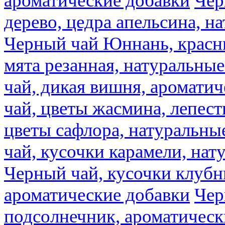
ароматические добавки
Чер
дерево, цедра апельсина, н
Черный чай Юннань, красн
мята резанная, натуральны
чай, дикая вишня, аромати
чай, цветы жасмина, лепест
цветы сафлора, натуральны
чай, кусочки карамели, на
Черный чай, кусочки клубн
ароматические добавки
Чер
подсолнечник, ароматическ