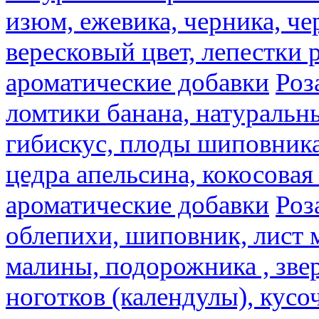
изюм, ежевика, черника, че
вересковый цвет, лепестки 
ароматические добавки
Роз
ломтики банана, натуральн
гибискус, плоды шиповника,
цедра апельсина, кокосовая
ароматические добавки
Роз
облепихи, шиповник, лист 
малины, подорожника , звер
ноготков (календулы), кусоч