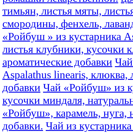
тимьян, листья мяты, листь
смородины, фенхель, лаван
«Ройбуш » из кустарника Asp
листья клубники, кусочки 
ароматические добавки
Чай
Aspalathus linearis, клюква
добавки
Чай «Ройбуш» из ку
кусочки миндаля, натураль
«Ройбуш», карамель, нуга,
добавки.
Чай из кустарника 