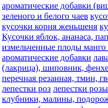
ароматические добавки (ви
зеленого и белого чаев
кусо
кусочки корня женьшеня
к
Кусочки яблок, ананаса, па
измельченные плоды манго 
ароматические добавки
лав
(лакрица), шиповник, фенхе
перечная резанная, тмин, г
лепестки роз
лепестки розы
клубники, малины, подорож