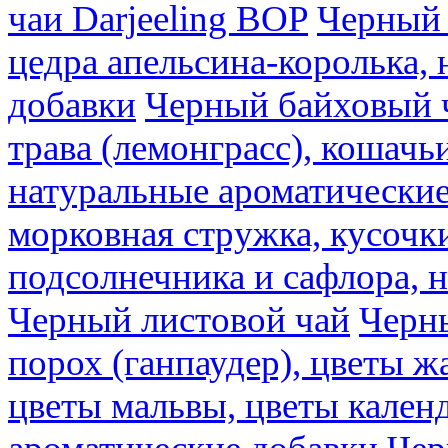
чаи Darjeeling BOP
Черный 
цедра апельсина-королька,
добавки
Черный байховый ч
трава (лемонграсс), кошачь
натуральные ароматические
морковная стружка, кусочки
подсолнечника и сафлора, 
Черный листовой чай
Черны
порох (ганпаудер), цветы 
цветы мальвы, цветы кален