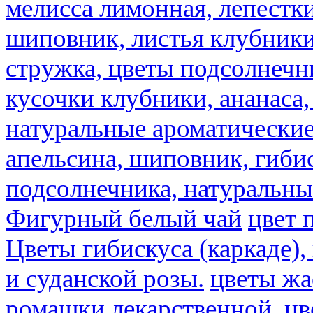
мелисса лимонная, лепестки
шиповник, листья клубники,
стружка, цветы подсолнечни
кусочки клубники, ананаса,
натуральные ароматические
апельсина, шиповник, гибис
подсолнечника, натуральны
Фигурный белый чай
цвет 
Цветы гибискуса (каркаде)
и суданской розы.
цветы ж
ромашки лекарственной.
цв