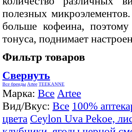
количество различных в
полезных микроэлементов.
больше кофеина, поэтому
тонуса, поднимает настроен
Фильтр товаров
Свернуть
Все бренды
Artee
TEEKANNE
Марка:
Все
Artee
Вид/Вкус:
Все
100% аптека
цвета
Ceylon Uva Pekoe, ли
клубники, ягоды черной см