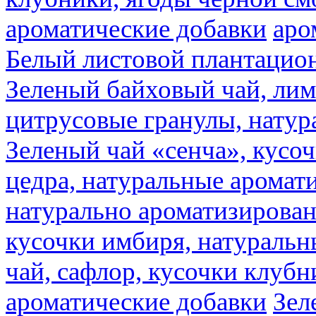
ароматические добавки
аро
Белый листовой плантацио
Зеленый байховый чай, лимо
цитрусовые гранулы, натур
Зеленый чай «сенча», кусо
цедра, натуральные аромат
натурально ароматизирова
кусочки имбиря, натуральн
чай, сафлор, кусочки клубн
ароматические добавки
Зел