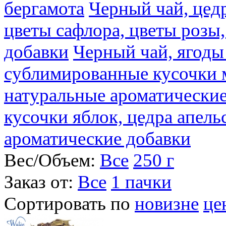
бергамота
Черный чай, цедр
цветы сафлора, цветы розы
добавки
Черный чай, ягоды
сублимированные кусочки 
натуральные ароматические
кусочки яблок, цедра апель
ароматические добавки
Вес/Объем:
Все
250 г
Заказ от:
Все
1 пачки
Сортировать по
новизне
це