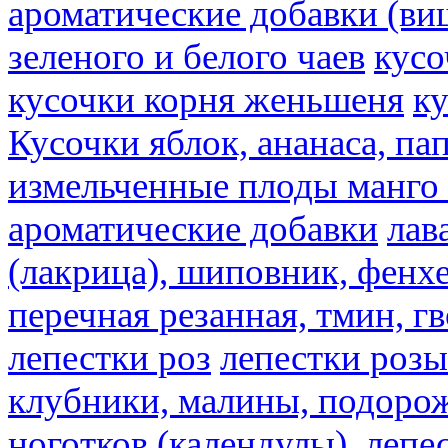
ароматические добавки (ви
зеленого и белого чаев
кусо
кусочки корня женьшеня
к
Кусочки яблок, ананаса, па
измельченные плоды манго 
ароматические добавки
лав
(лакрица), шиповник, фенхе
перечная резанная, тмин, г
лепестки роз
лепестки розы
клубники, малины, подорож
ноготков (календулы), лепе