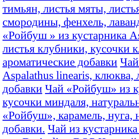
тимьян, листья мяты, листь
смородины, фенхель, лаван
«Ройбуш » из кустарника Asp
листья клубники, кусочки 
ароматические добавки
Чай
Aspalathus linearis, клюква
добавки
Чай «Ройбуш» из ку
кусочки миндаля, натураль
«Ройбуш», карамель, нуга,
добавки.
Чай из кустарника 