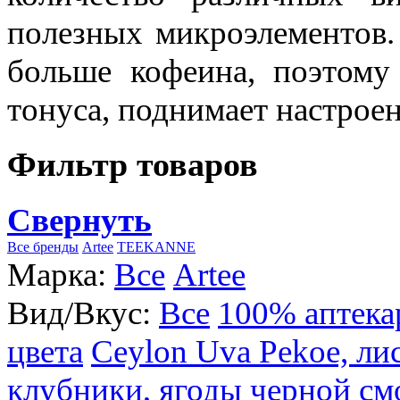
полезных микроэлементов.
больше кофеина, поэтому
тонуса, поднимает настроен
Фильтр товаров
Свернуть
Все бренды
Artee
TEEKANNE
Марка:
Все
Artee
Вид/Вкус:
Все
100% аптека
цвета
Ceylon Uva Pekoe, ли
клубники, ягоды черной см