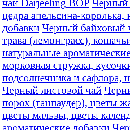
чаи Darjeeling BOP
Черный 
цедра апельсина-королька,
добавки
Черный байховый ч
трава (лемонграсс), кошачь
натуральные ароматические
морковная стружка, кусочки
подсолнечника и сафлора, 
Черный листовой чай
Черны
порох (ганпаудер), цветы 
цветы мальвы, цветы кален
ароматические добавки
Чер