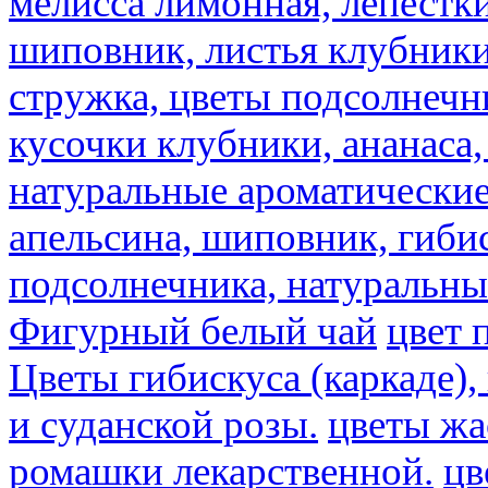
мелисса лимонная, лепестки
шиповник, листья клубники,
стружка, цветы подсолнечни
кусочки клубники, ананаса,
натуральные ароматические
апельсина, шиповник, гибис
подсолнечника, натуральны
Фигурный белый чай
цвет 
Цветы гибискуса (каркаде)
и суданской розы.
цветы ж
ромашки лекарственной.
цв