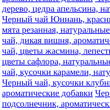
дерево, цедра апельсина, н
Черный чай Юннань, красн
мята резанная, натуральны
чай, дикая вишня, аромати
чай, цветы жасмина, лепест
цветы сафлора, натуральны
чай, кусочки карамели, на
Черный чай, кусочки клубн
ароматические добавки
Чер
подсолнечник, ароматическ