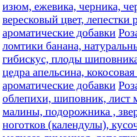
изюм, ежевика, черника, че
вересковый цвет, лепестки 
ароматические добавки
Роз
ломтики банана, натуральн
гибискус, плоды шиповника,
цедра апельсина, кокосовая
ароматические добавки
Роз
облепихи, шиповник, лист 
малины, подорожника , звер
ноготков (календулы), кусоч