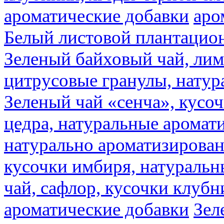
ароматические добавки
аро
Белый листовой плантацио
Зеленый байховый чай, лимо
цитрусовые гранулы, натур
Зеленый чай «сенча», кусо
цедра, натуральные аромат
натурально ароматизирова
кусочки имбиря, натуральн
чай, сафлор, кусочки клубн
ароматические добавки
Зел