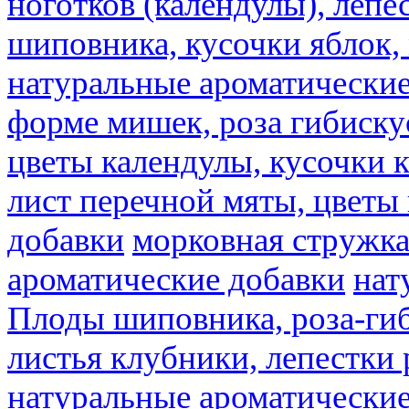
ноготков (календулы), лепе
шиповника, кусочки яблок, 
натуральные ароматические
форме мишек, роза гибискус
цветы календулы, кусочки к
лист перечной мяты, цветы
добавки
морковная стружк
ароматические добавки
нат
Плоды шиповника, роза-гиб
листья клубники, лепестки 
натуральные ароматические