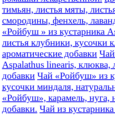
тимьян, листья мяты, листь
смородины, фенхель, лаван
«Ройбуш » из кустарника Asp
листья клубники, кусочки 
ароматические добавки
Чай
Aspalathus linearis, клюква
добавки
Чай «Ройбуш» из ку
кусочки миндаля, натураль
«Ройбуш», карамель, нуга,
добавки.
Чай из кустарника 