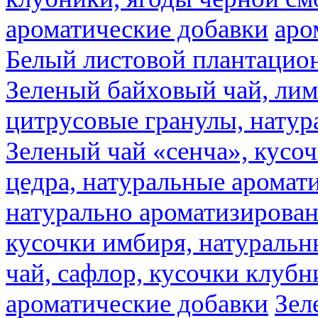
ароматические добавки
аро
Белый листовой плантацио
Зеленый байховый чай, лимо
цитрусовые гранулы, натур
Зеленый чай «сенча», кусо
цедра, натуральные аромат
натурально ароматизирова
кусочки имбиря, натуральн
чай, сафлор, кусочки клубн
ароматические добавки
Зел