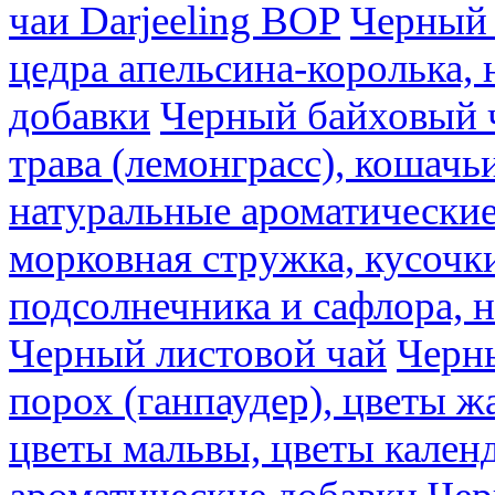
чаи Darjeeling BOP
Черный 
цедра апельсина-королька,
добавки
Черный байховый ч
трава (лемонграсс), кошачь
натуральные ароматические
морковная стружка, кусочки
подсолнечника и сафлора, 
Черный листовой чай
Черны
порох (ганпаудер), цветы 
цветы мальвы, цветы кален