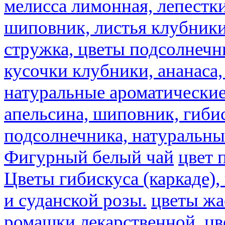
мелисса лимонная, лепестки
шиповник, листья клубники,
стружка, цветы подсолнечни
кусочки клубники, ананаса,
натуральные ароматические
апельсина, шиповник, гибис
подсолнечника, натуральны
Фигурный белый чай
цвет 
Цветы гибискуса (каркаде)
и суданской розы.
цветы ж
ромашки лекарственной.
цв