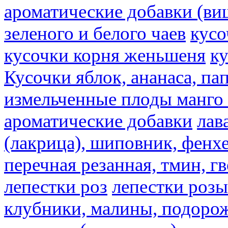
ароматические добавки (ви
зеленого и белого чаев
кусо
кусочки корня женьшеня
к
Кусочки яблок, ананаса, па
измельченные плоды манго 
ароматические добавки
лав
(лакрица), шиповник, фенхе
перечная резанная, тмин, г
лепестки роз
лепестки розы
клубники, малины, подорож