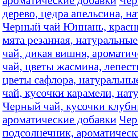
ароматические добавки
Чер
дерево, цедра апельсина, н
Черный чай Юннань, красн
мята резанная, натуральны
чай, дикая вишня, аромати
чай, цветы жасмина, лепест
цветы сафлора, натуральны
чай, кусочки карамели, на
Черный чай, кусочки клубн
ароматические добавки
Чер
подсолнечник, ароматическ