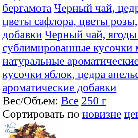
бергамота
Черный чай, цедр
цветы сафлора, цветы розы
добавки
Черный чай, ягоды
сублимированные кусочки 
натуральные ароматические
кусочки яблок, цедра апель
ароматические добавки
Вес/Объем:
Все
250 г
Сортировать по
новизне
це