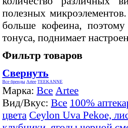
количество различных в
полезных микроэлементов.
больше кофеина, поэтому
тонуса, поднимает настроен
Фильтр товаров
Свернуть
Все бренды
Artee
TEEKANNE
Марка:
Все
Artee
Вид/Вкус:
Все
100% аптека
цвета
Ceylon Uva Pekoe, ли
клубники, ягоды черной см