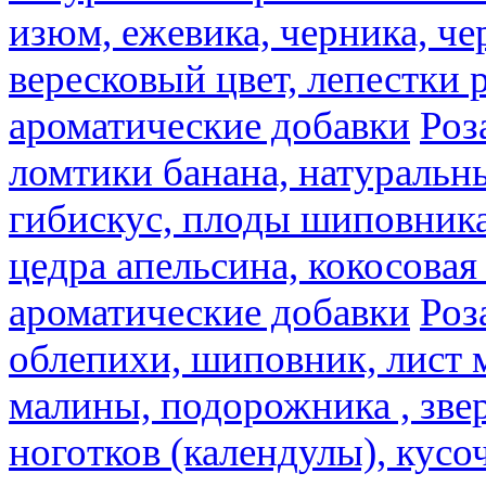
изюм, ежевика, черника, че
вересковый цвет, лепестки 
ароматические добавки
Роз
ломтики банана, натуральн
гибискус, плоды шиповника,
цедра апельсина, кокосовая
ароматические добавки
Роз
облепихи, шиповник, лист 
малины, подорожника , звер
ноготков (календулы), кусоч