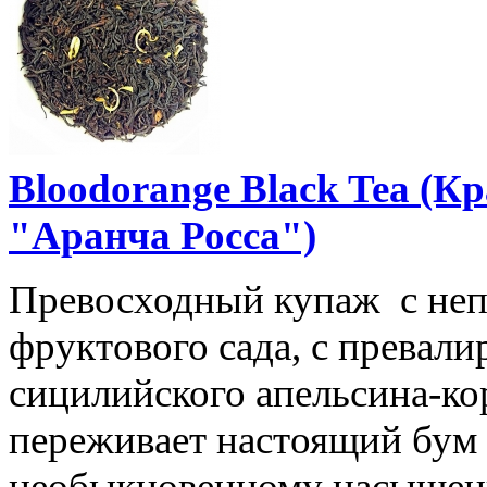
Bloodorange Black Tea (
"Аранча Росса")
Превосходный купаж с неп
фруктового сада, с прева
сицилийского апельсина-ко
переживает настоящий бум 
необыкновенному насыщенн