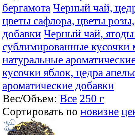
бергамота
Черный чай, цедр
цветы сафлора, цветы розы
добавки
Черный чай, ягоды
сублимированные кусочки 
натуральные ароматические
кусочки яблок, цедра апель
ароматические добавки
Вес/Объем:
Все
250 г
Сортировать по
новизне
це