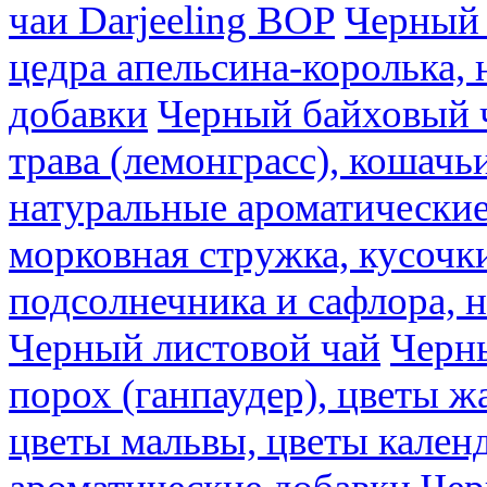
чаи Darjeeling BOP
Черный 
цедра апельсина-королька,
добавки
Черный байховый ч
трава (лемонграсс), кошачь
натуральные ароматические
морковная стружка, кусочки
подсолнечника и сафлора, 
Черный листовой чай
Черны
порох (ганпаудер), цветы 
цветы мальвы, цветы кален