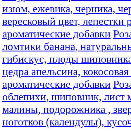
изюм, ежевика, черника, че
вересковый цвет, лепестки 
ароматические добавки
Роз
ломтики банана, натуральн
гибискус, плоды шиповника,
цедра апельсина, кокосовая
ароматические добавки
Роз
облепихи, шиповник, лист 
малины, подорожника , звер
ноготков (календулы), кусоч