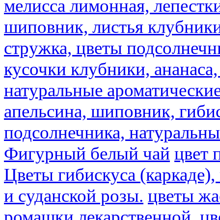
мелисса лимонная, лепестки
шиповник, листья клубники,
стружка, цветы подсолнечни
кусочки клубники, ананаса,
натуральные ароматические
апельсина, шиповник, гибис
подсолнечника, натуральны
Фигурный белый чай
цвет 
Цветы гибискуса (каркаде)
и суданской розы.
цветы ж
ромашки лекарственной.
цв