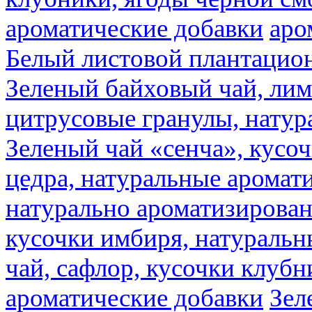
ароматические добавки
аро
Белый листовой плантацио
Зеленый байховый чай, лимо
цитрусовые гранулы, натур
Зеленый чай «сенча», кусо
цедра, натуральные аромат
натурально ароматизирова
кусочки имбиря, натуральн
чай, сафлор, кусочки клубн
ароматические добавки
Зел