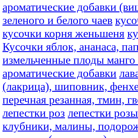
ароматические добавки (ви
зеленого и белого чаев
кусо
кусочки корня женьшеня
к
Кусочки яблок, ананаса, па
измельченные плоды манго 
ароматические добавки
лав
(лакрица), шиповник, фенхе
перечная резанная, тмин, г
лепестки роз
лепестки розы
клубники, малины, подорож