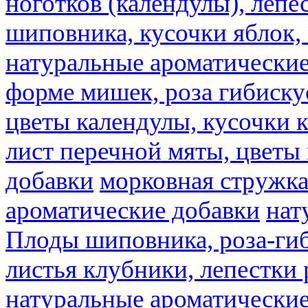
ноготков (календулы), лепе
шиповника, кусочки яблок, 
натуральные ароматические
форме мишек, роза гибискус
цветы календулы, кусочки к
лист перечной мяты, цветы
добавки
морковная стружк
ароматические добавки
нат
Плоды шиповника, роза-гиб
листья клубники, лепестки 
натуральные ароматические