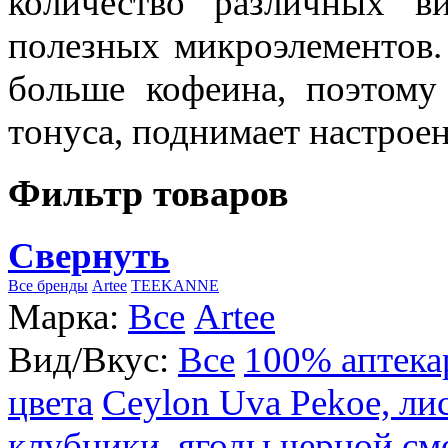
количество различных в
полезных микроэлементов.
больше кофеина, поэтому
тонуса, поднимает настроен
Фильтр товаров
Свернуть
Все бренды
Artee
TEEKANNE
Марка:
Все
Artee
Вид/Вкус:
Все
100% аптека
цвета
Ceylon Uva Pekoe, ли
клубники, ягоды черной см