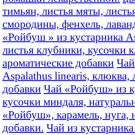
тимьян, листья мяты, листь
смородины, фенхель, лаван
«Ройбуш » из кустарника Asp
листья клубники, кусочки 
ароматические добавки
Чай
Aspalathus linearis, клюква
добавки
Чай «Ройбуш» из ку
кусочки миндаля, натураль
«Ройбуш», карамель, нуга,
добавки.
Чай из кустарника 