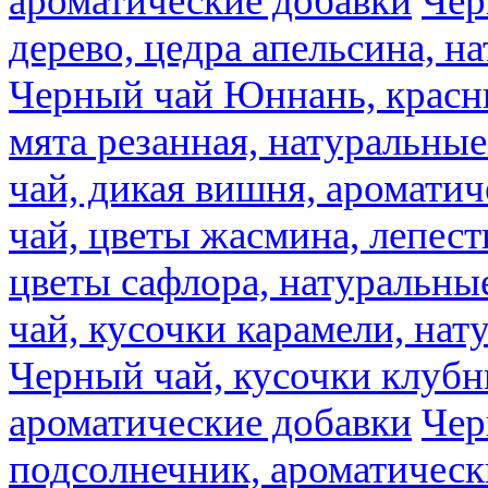
ароматические добавки
Чер
дерево, цедра апельсина, н
Черный чай Юннань, красн
мята резанная, натуральны
чай, дикая вишня, аромати
чай, цветы жасмина, лепест
цветы сафлора, натуральны
чай, кусочки карамели, на
Черный чай, кусочки клубн
ароматические добавки
Чер
подсолнечник, ароматическ