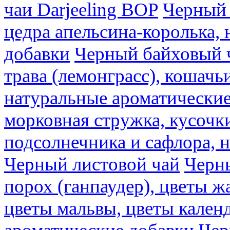
чаи Darjeeling BOP
Черный 
цедра апельсина-королька,
добавки
Черный байховый ч
трава (лемонграсс), кошачь
натуральные ароматические
морковная стружка, кусочки
подсолнечника и сафлора, 
Черный листовой чай
Черны
порох (ганпаудер), цветы 
цветы мальвы, цветы кален