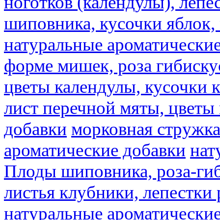
ноготков (календулы), лепе
шиповника, кусочки яблок, 
натуральные ароматические
форме мишек, роза гибискус
цветы календулы, кусочки к
лист перечной мяты, цветы
добавки
морковная стружк
ароматические добавки
нат
Плоды шиповника, роза-гиб
листья клубники, лепестки 
натуральные ароматические