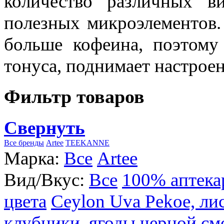
количество различных в
полезных микроэлементов.
больше кофеина, поэтому
тонуса, поднимает настроен
Фильтр товаров
Свернуть
Все бренды
Artee
TEEKANNE
Марка:
Все
Artee
Вид/Вкус:
Все
100% аптека
цвета
Ceylon Uva Pekoe, ли
клубники, ягоды черной см