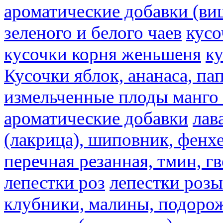
ароматические добавки (ви
зеленого и белого чаев
кусо
кусочки корня женьшеня
к
Кусочки яблок, ананаса, па
измельченные плоды манго 
ароматические добавки
лав
(лакрица), шиповник, фенхе
перечная резанная, тмин, г
лепестки роз
лепестки розы
клубники, малины, подорож