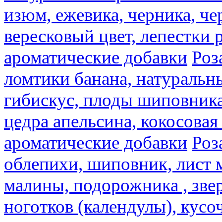
изюм, ежевика, черника, че
вересковый цвет, лепестки 
ароматические добавки
Роз
ломтики банана, натуральн
гибискус, плоды шиповника,
цедра апельсина, кокосовая
ароматические добавки
Роз
облепихи, шиповник, лист 
малины, подорожника , звер
ноготков (календулы), кусоч