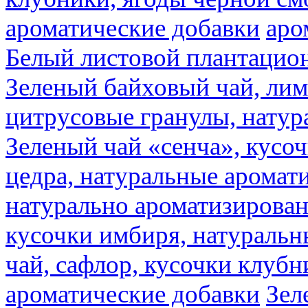
ароматические добавки
аро
Белый листовой плантацио
Зеленый байховый чай, лимо
цитрусовые гранулы, натур
Зеленый чай «сенча», кусо
цедра, натуральные аромат
натурально ароматизирова
кусочки имбиря, натуральн
чай, сафлор, кусочки клубн
ароматические добавки
Зел