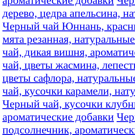
ароматические добавки
Чер
дерево, цедра апельсина, н
Черный чай Юннань, красн
мята резанная, натуральны
чай, дикая вишня, аромати
чай, цветы жасмина, лепест
цветы сафлора, натуральны
чай, кусочки карамели, на
Черный чай, кусочки клубн
ароматические добавки
Чер
подсолнечник, ароматическ