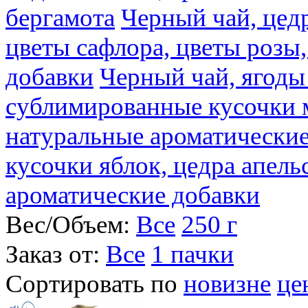
бергамота
Черный чай, цедр
цветы сафлора, цветы розы
добавки
Черный чай, ягоды
сублимированные кусочки 
натуральные ароматические
кусочки яблок, цедра апель
ароматические добавки
Вес/Объем:
Все
250 г
Заказ от:
Все
1 пачки
Сортировать по
новизне
це