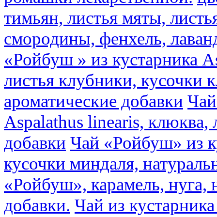
тимьян, листья мяты, листь
смородины, фенхель, лаван
«Ройбуш » из кустарника Asp
листья клубники, кусочки 
ароматические добавки
Чай
Aspalathus linearis, клюква
добавки
Чай «Ройбуш» из ку
кусочки миндаля, натураль
«Ройбуш», карамель, нуга,
добавки.
Чай из кустарника 