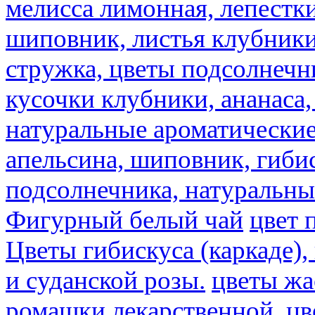
мелисса лимонная, лепестки
шиповник, листья клубники,
стружка, цветы подсолнечни
кусочки клубники, ананаса,
натуральные ароматические
апельсина, шиповник, гибис
подсолнечника, натуральны
Фигурный белый чай
цвет 
Цветы гибискуса (каркаде)
и суданской розы.
цветы ж
ромашки лекарственной.
цв