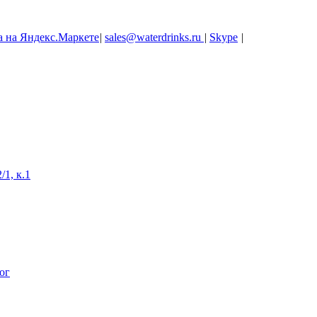
|
sales@waterdrinks.ru
|
Skype
|
/1, к.1
ог