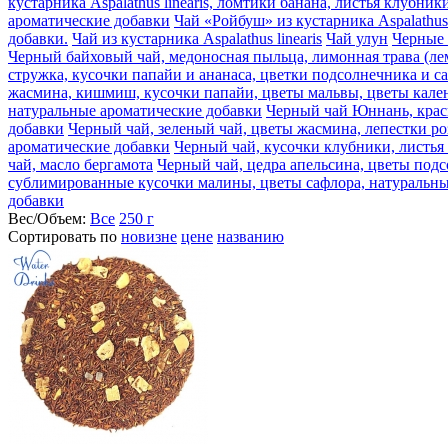
кустарника Aspalathus linearis, ломтики банана, листья клубн
ароматические добавки
Чай «Ройбуш» из кустарника Aspalathus
добавки.
Чай из кустарника Aspalathus linearis
Чай улун
Черные 
Черный байховый чай, медоносная пыльца, лимонная трава (ле
стружка, кусочки папайи и ананаса, цветки подсолнечника и с
жасмина, кишмиш, кусочки папайи, цветы мальвы, цветы кален
натуральные ароматические добавки
Черный чай Юннань, крас
добавки
Черный чай, зеленый чай, цветы жасмина, лепестки р
ароматические добавки
Черный чай, кусочки клубники, листья
чай, масло бергамота
Черный чай, цедра апельсина, цветы подс
сублимированные кусочки малины, цветы сафлора, натуральны
добавки
Вес/Объем:
Все
250 г
Сортировать по
новизне
цене
названию