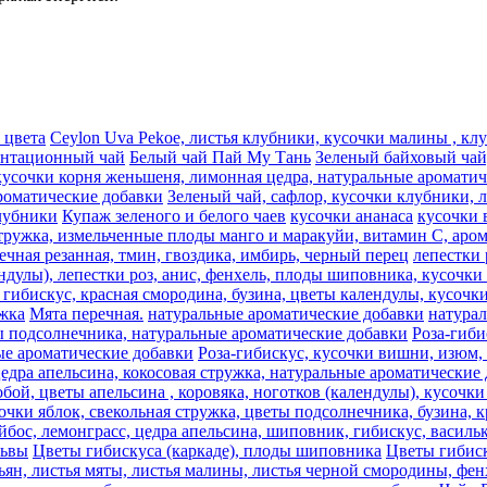
 цвета
Ceylon Uva Pekoe, листья клубники, кусочки малины , к
антационный чай
Белый чай Пай Му Тань
Зеленый байховый чай,
кусочки корня женьшеня, лимонная цедра, натуральные аромати
роматические добавки
Зеленый чай, сафлор, кусочки клубники, 
лубники
Купаж зеленого и белого чаев
кусочки ананаса
кусочки 
стружка, измельченные плоды манго и маракуйи, витамин С, аро
речная резанная, тмин, гвоздика, имбирь, черный перец
лепестки 
ндулы), лепестки роз, анис, фенхель, плоды шиповника, кусочки 
гибискус, красная смородина, бузина, цветы календулы, кусочки
жка
Мята перечная.
натуральные ароматические добавки
натура
ты подсолнечника, натуральные ароматические добавки
Роза-гиби
ные ароматические добавки
Роза-гибискус, кусочки вишни, изюм,
цедра апельсина, кокосовая стружка, натуральные ароматические
ой, цветы апельсина , коровяка, ноготков (календулы), кусочки 
очки яблок, свекольная стружка, цветы подсолнечника, бузина, к
йбос, лемонграсc, цедра апельсина, шиповник, гибискус, васил
львы
Цветы гибискуса (каркаде), плоды шиповника
Цветы гибиск
ьян, листья мяты, листья малины, листья черной смородины, фен