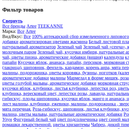
Фильтр товаров
Свернуть
Все бренды
Artee
TEEKANNE
Марка:
Все
Artee
Вид/Вкус:
Все
100% аптекарский сбор измельченного липового
добавки
ароматизирован цветами жасмина
Белый листовой пл
натуральный ароматизатор
Зеленый чай
Зеленый чай «сенча», 
молочным паром
Зеленый чай, кусочки имбиря, натуральные а
чай, цветы пиона, ароматические добавки (вишня)
календула
к
папайи
Кусочки яблок, ананаса, папайи, персиков, морковная 
(лакрица), шиповник, фенхель, кардамон, корень аира, мята пе
малины, подорожника, цветы коровяка, бузины, ноготков (кале
ароматические добавки
малины
Мармелад в форме мишек, роза 
цветы голубой мальвы, ароматические добавки
морковная стру
кусочки яблок, клубники, листья клубники, лепестки роз, цве
клубника, вересковый цвет, лепестки розы, лаванда, натураль
гибискус, плоды шиповника, кусочки яблок, манго и ананаса, 
лист малины, клубники, ежевики, малины, подорожника , звероб
мята перечная.
Роза-гибискус, шиповник, листья клубники, кус
малина, цветы мальвы, натуральные ароматические добавки
Ро
Улун
Фигурный белый чай
цвет подсолнечника
цвет синей ма
ромашки лекарственной.
цветы хризантемы
Чабрец, дикий тим