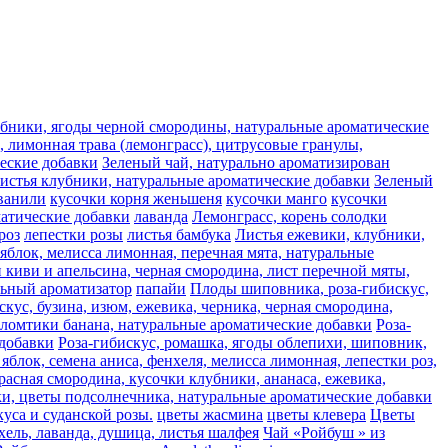
лубники, ягоды черной смородины, натуральные ароматические
 лимонная трава (лемонграсс), цитрусовые гранулы,
ческие добавки
Зеленый чай, натурально ароматизирован
листья клубники, натуральные ароматические добавки
Зеленый
ванили
кусочки корня женьшеня
кусочки манго
кусочки
матические добавки
лаванда
Лемонграсс, корень солодки
роз
лепестки розы
листья бамбука
Листья ежевики, клубники,
яблок, мелисса лимонная, перечная мята, натуральные
 киви и апельсина, черная смородина, лист перечной мяты,
льный ароматизатор
папайи
Плоды шиповника, роза-гибискус,
скус, бузина, изюм, ежевика, черника, черная смородина,
 ломтики банана, натуральные ароматические добавки
Роза-
 добавки
Роза-гибискус, ромашка, ягоды облепихи, шиповник,
яблок, семена аниса, фенхеля, мелисса лимонная, лепестки роз,
расная смородина, кусочки клубники, ананаса, ежевика,
ьки, цветы подсолнечника, натуральные ароматические добавки
уса и суданской розы.
цветы жасмина
цветы клевера
Цветы
хель, лаванда, душица, листья шалфея
Чай «Ройбуш » из