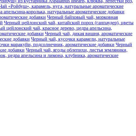
ойбуш» из кустарника Aspalathus linearis, клюква, лепестки роз,
Чай «Ройбуш», карамель, нуга, натуральные ароматические
а апельсина-королька, натуральные ароматические добавки
ароматические добавки
Черный байховый чай, морковная
ай
Черный цейлонский чай, китайский порох (ганпаудер), цветы
й цейлонский чай, красное дерево, цедра апельсина,
оматические добавки
Черный чай, дикая вишня, ароматические
ческие добавки
Черный чай, кусочки карамели, натуральные
очки маракуйи, подсолнечник, ароматические добавки
Черный
кие добавки
Черный чай, ягоды облепихи, листья земляники,
ок, цедра апельсина и лимона, клубника, ароматические