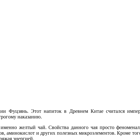
ии Фуцзянь. Этот напиток в Древнем Китае считался импера
строгому наказанию.
 именно желтый чай. Свойства данного чая просто феноменаль
в, аминокислот и других полезных микроэлементов. Кроме того
ряжая энергией.