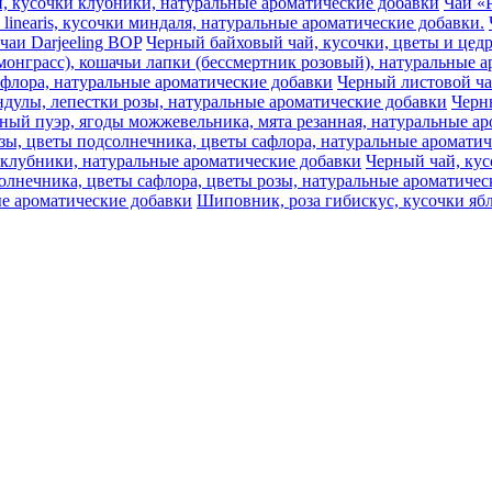
ики, кусочки клубники, натуральные ароматические добавки
Чай «Р
 linearis, кусочки миндаля, натуральные ароматические добавки.
чаи Darjeeling BOP
Черный байховый чай, кусочки, цветы и цедр
монграсс), кошачьи лапки (бессмертник розовый), натуральные 
афлора, натуральные ароматические добавки
Черный листовой ч
дулы, лепестки розы, натуральные ароматические добавки
Черны
ный пуэр, ягоды можжевельника, мята резанная, натуральные ар
озы, цветы подсолнечника, цветы сафлора, натуральные аромати
 клубники, натуральные ароматические добавки
Черный чай, кус
олнечника, цветы сафлора, цветы розы, натуральные ароматичес
е ароматические добавки
Шиповник, роза гибискус, кусочки ябл