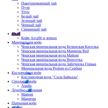
Пакетированный чай
Пуэр
Улун
Белый чай
Зеленый чай
Черный чай
Связанный чай
Кофе
Кофе Arcaffe в зернах
Минеральная вода
Чешская минеральная вода Белинская Киселка
Чешская минеральная вода Magnesia Red
Чешская минеральная вода Mattoni
Чешская минеральная вода Винсетка
Чешская минеральная вода Зайечицка Горька
Минеральная вода Prolom из Сербии
Кислородная вода
Кислородная вода "Сила Байкала"
Столовая вода
Aquila
Лечебно-столовая
Mattoni
Magnesia
Питьевая вода
Акция!