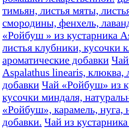
тимьян, листья мяты, листь
смородины, фенхель, лаван
«Ройбуш » из кустарника Asp
листья клубники, кусочки 
ароматические добавки
Чай
Aspalathus linearis, клюква
добавки
Чай «Ройбуш» из ку
кусочки миндаля, натураль
«Ройбуш», карамель, нуга,
добавки.
Чай из кустарника 