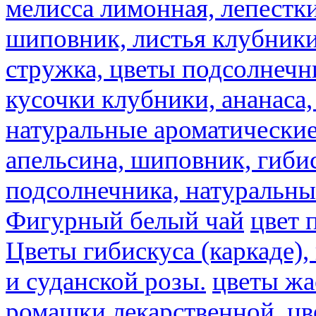
мелисса лимонная, лепестки
шиповник, листья клубники,
стружка, цветы подсолнечни
кусочки клубники, ананаса,
натуральные ароматические
апельсина, шиповник, гибис
подсолнечника, натуральны
Фигурный белый чай
цвет 
Цветы гибискуса (каркаде)
и суданской розы.
цветы ж
ромашки лекарственной.
цв