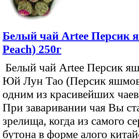
Белый чай Artee Персик 
Peach) 250г
Белый чай Artee Персик яшм
Юй Лун Тао (Персик яшмово
одним из красивейших чаев
При заваривании чая Вы ст
зрелища, когда из самого 
бутона в форме алого кита