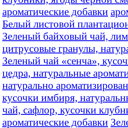
ароматические добавки
аро
Белый листовой плантацио
Зеленый байховый чай, лимо
цитрусовые гранулы, натур
Зеленый чай «сенча», кусо
цедра, натуральные аромат
натурально ароматизирова
кусочки имбиря, натуральн
чай, сафлор, кусочки клубн
ароматические добавки
Зел