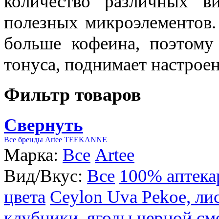
количество различных в
полезных микроэлементов.
больше кофеина, поэтому
тонуса, поднимает настроен
Фильтр товаров
Свернуть
Все бренды
Artee
TEEKANNE
Марка:
Все
Artee
Вид/Вкус:
Все
100% аптека
цвета
Ceylon Uva Pekoe, ли
клубники, ягоды черной см