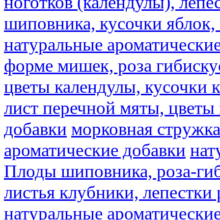
ноготков (календулы), лепе
шиповника, кусочки яблок, 
натуральные ароматические
форме мишек, роза гибискус
цветы календулы, кусочки к
лист перечной мяты, цветы
добавки
морковная стружк
ароматические добавки
нат
Плоды шиповника, роза-гиб
листья клубники, лепестки 
натуральные ароматические