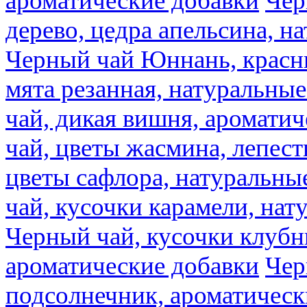
ароматические добавки
Чер
дерево, цедра апельсина, н
Черный чай Юннань, красн
мята резанная, натуральны
чай, дикая вишня, аромати
чай, цветы жасмина, лепест
цветы сафлора, натуральны
чай, кусочки карамели, на
Черный чай, кусочки клубн
ароматические добавки
Чер
подсолнечник, ароматическ