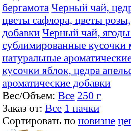
бергамота
Черный чай, цедр
цветы сафлора, цветы розы
добавки
Черный чай, ягоды
сублимированные кусочки 
натуральные ароматические
кусочки яблок, цедра апель
ароматические добавки
Вес/Объем:
Все
250 г
Заказ от:
Все
1 пачки
Сортировать по
новизне
це