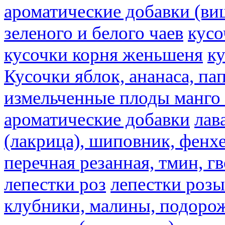
ароматические добавки (ви
зеленого и белого чаев
кусо
кусочки корня женьшеня
к
Кусочки яблок, ананаса, па
измельченные плоды манго 
ароматические добавки
лав
(лакрица), шиповник, фенхе
перечная резанная, тмин, г
лепестки роз
лепестки розы
клубники, малины, подорож