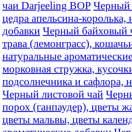
чаи Darjeeling BOP
Черный 
цедра апельсина-королька,
добавки
Черный байховый ч
трава (лемонграсс), кошачь
натуральные ароматические
морковная стружка, кусочки
подсолнечника и сафлора, 
Черный листовой чай
Черны
порох (ганпаудер), цветы 
цветы мальвы, цветы кален