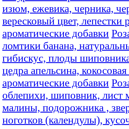
изюм, ежевика, черника, че
вересковый цвет, лепестки 
ароматические добавки
Роз
ломтики банана, натуральн
гибискус, плоды шиповника,
цедра апельсина, кокосовая
ароматические добавки
Роз
облепихи, шиповник, лист 
малины, подорожника , звер
ноготков (календулы), кусоч