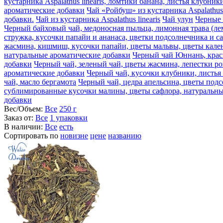
кустарника Aspalathus linearis, ломтики банана, листья клубн
ароматические добавки
Чай «Ройбуш» из кустарника Aspalathus
добавки.
Чай из кустарника Aspalathus linearis
Чай улун
Черные 
Черный байховый чай, медоносная пыльца, лимонная трава (ле
стружка, кусочки папайи и ананаса, цветки подсолнечника и с
жасмина, кишмиш, кусочки папайи, цветы мальвы, цветы кален
натуральные ароматические добавки
Черный чай Юннань, крас
добавки
Черный чай, зеленый чай, цветы жасмина, лепестки р
ароматические добавки
Черный чай, кусочки клубники, листья
чай, масло бергамота
Черный чай, цедра апельсина, цветы подс
сублимированные кусочки малины, цветы сафлора, натуральны
добавки
Вес/Объем:
Все
250 г
Заказ от:
Все
1 упаковки
В наличии:
Все
есть
Сортировать по
новизне
цене
названию