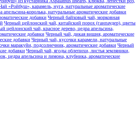
ойбуш» из кустарника Aspalathus linearis, клюква, лепестки роз,
Чай «Ройбуш», карамель, нуга, натуральные ароматические
а апельсина-королька, натуральные ароматические добавки
ароматические добавки
Черный байховый чай, морковная
ай
Черный цейлонский чай, китайский порох (ганпаудер), цветы
й цейлонский чай, красное дерево, цедра апельсина,
оматические добавки
Черный чай, дикая вишня, ароматические
ческие добавки
Черный чай, кусочки карамели, натуральные
очки маракуйи, подсолнечник, ароматические добавки
Черный
кие добавки
Черный чай, ягоды облепихи, листья земляники,
ок, цедра апельсина и лимона, клубника, ароматические