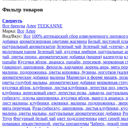
Фильтр товаров
Свернуть
Все бренды
Artee
TEEKANNE
Марка:
Все
Artee
Вид/Вкус:
Все
100% аптекарский сбор измельченного липового
добавки
ароматизирован цветами жасмина
Белый листовой пл
натуральный ароматизатор
Зеленый чай
Зеленый чай «сенча», 
молочным паром
Зеленый чай, кусочки имбиря, натуральные а
чай, цветы пиона, ароматические добавки (вишня)
календула
к
папайи
Кусочки яблок, ананаса, папайи, персиков, морковная 
(лакрица), шиповник, фенхель, кардамон, корень аира, мята пе
малины, подорожника, цветы коровяка, бузины, ноготков (кале
ароматические добавки
малины
Мармелад в форме мишек, роза 
цветы голубой мальвы, ароматические добавки
морковная стру
кусочки яблок, клубники, листья клубники, лепестки роз, цве
клубника, вересковый цвет, лепестки розы, лаванда, натураль
гибискус, плоды шиповника, кусочки яблок, манго и ананаса, 
лист малины, клубники, ежевики, малины, подорожника , звероб
мята перечная.
Роза-гибискус, шиповник, листья клубники, кус
малина, цветы мальвы, натуральные ароматические добавки
Ро
Улун
Фигурный белый чай
цвет подсолнечника
цвет синей ма
ромашки лекарственной.
цветы хризантемы
Чабрец, дикий тим