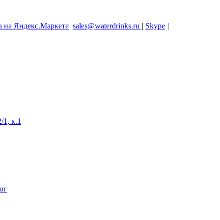
|
sales@waterdrinks.ru
|
Skype
|
/1, к.1
ог