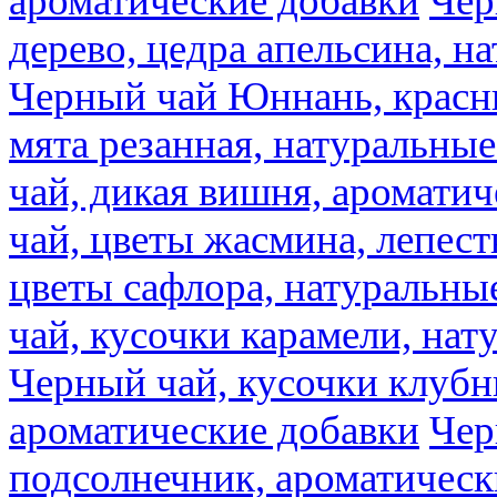
ароматические добавки
Чер
дерево, цедра апельсина, н
Черный чай Юннань, красн
мята резанная, натуральны
чай, дикая вишня, аромати
чай, цветы жасмина, лепест
цветы сафлора, натуральны
чай, кусочки карамели, на
Черный чай, кусочки клубн
ароматические добавки
Чер
подсолнечник, ароматическ