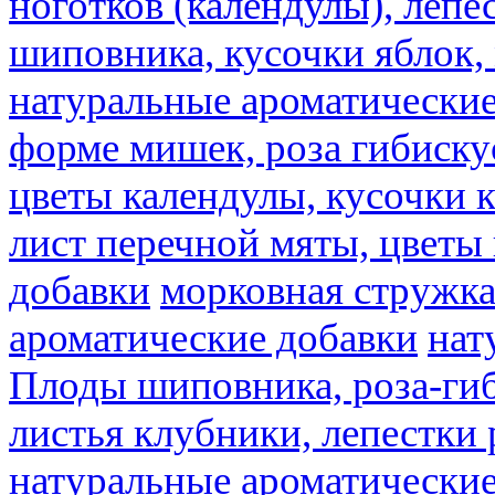
ноготков (календулы), лепе
шиповника, кусочки яблок, 
натуральные ароматические
форме мишек, роза гибискус
цветы календулы, кусочки к
лист перечной мяты, цветы
добавки
морковная стружк
ароматические добавки
нат
Плоды шиповника, роза-гиб
листья клубники, лепестки 
натуральные ароматические