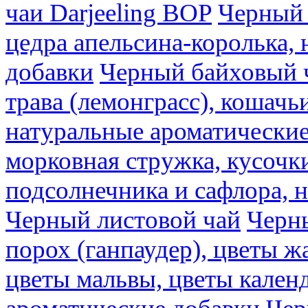
чаи Darjeeling BOP
Черный 
цедра апельсина-королька,
добавки
Черный байховый ч
трава (лемонграсс), кошачь
натуральные ароматические
морковная стружка, кусочки
подсолнечника и сафлора, 
Черный листовой чай
Черны
порох (ганпаудер), цветы 
цветы мальвы, цветы кален