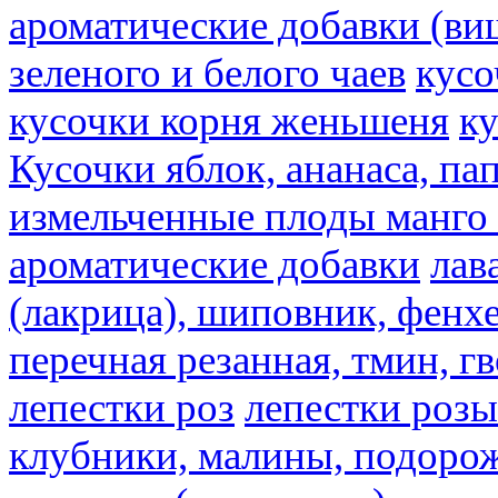
ароматические добавки (ви
зеленого и белого чаев
кусо
кусочки корня женьшеня
к
Кусочки яблок, ананаса, па
измельченные плоды манго 
ароматические добавки
лав
(лакрица), шиповник, фенхе
перечная резанная, тмин, г
лепестки роз
лепестки розы
клубники, малины, подорож