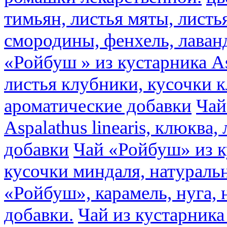
тимьян, листья мяты, листь
смородины, фенхель, лаван
«Ройбуш » из кустарника Asp
листья клубники, кусочки 
ароматические добавки
Чай
Aspalathus linearis, клюква
добавки
Чай «Ройбуш» из ку
кусочки миндаля, натураль
«Ройбуш», карамель, нуга,
добавки.
Чай из кустарника 