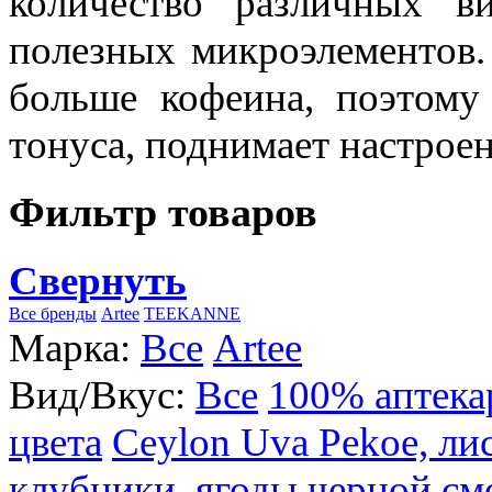
количество различных в
полезных микроэлементов.
больше кофеина, поэтому
тонуса, поднимает настроен
Фильтр товаров
Свернуть
Все бренды
Artee
TEEKANNE
Марка:
Все
Artee
Вид/Вкус:
Все
100% аптека
цвета
Ceylon Uva Pekoe, ли
клубники, ягоды черной см