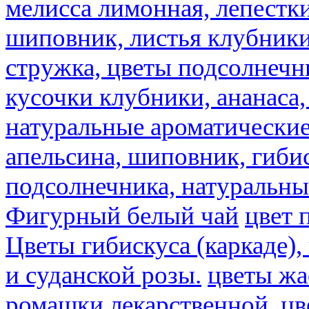
мелисса лимонная, лепестки
шиповник, листья клубники,
стружка, цветы подсолнечни
кусочки клубники, ананаса,
натуральные ароматические
апельсина, шиповник, гибис
подсолнечника, натуральны
Фигурный белый чай
цвет 
Цветы гибискуса (каркаде)
и суданской розы.
цветы ж
ромашки лекарственной.
цв