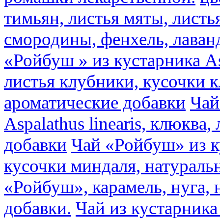
тимьян, листья мяты, листь
смородины, фенхель, лаван
«Ройбуш » из кустарника Asp
листья клубники, кусочки 
ароматические добавки
Чай
Aspalathus linearis, клюква
добавки
Чай «Ройбуш» из ку
кусочки миндаля, натураль
«Ройбуш», карамель, нуга,
добавки.
Чай из кустарника 