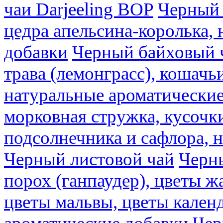
чаи Darjeeling BOP
Черный 
цедра апельсина-королька,
добавки
Черный байховый ч
трава (лемонграсс), кошачь
натуральные ароматические
морковная стружка, кусочки
подсолнечника и сафлора, 
Черный листовой чай
Черны
порох (ганпаудер), цветы 
цветы мальвы, цветы кален