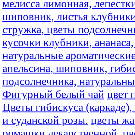
мелисса лимонная, лепестки
шиповник, листья клубники,
стружка, цветы подсолнечни
кусочки клубники, ананаса,
натуральные ароматические
апельсина, шиповник, гибис
подсолнечника, натуральны
Фигурный белый чай
цвет 
Цветы гибискуса (каркаде)
и суданской розы.
цветы ж
ромашки лекарственной.
цв