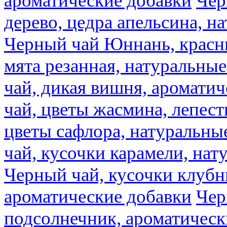
ароматические добавки
Чер
дерево, цедра апельсина, н
Черный чай Юннань, красн
мята резанная, натуральны
чай, дикая вишня, аромати
чай, цветы жасмина, лепест
цветы сафлора, натуральны
чай, кусочки карамели, на
Черный чай, кусочки клубн
ароматические добавки
Чер
подсолнечник, ароматическ