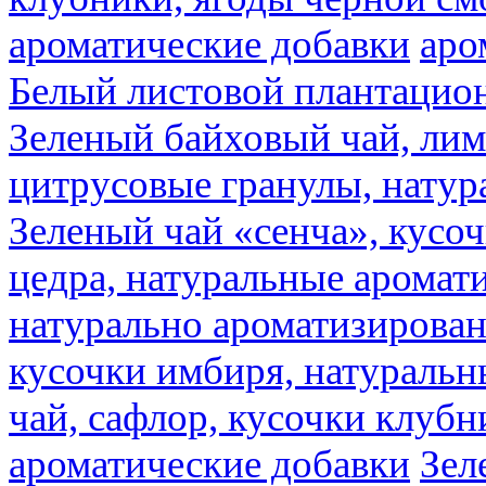
ароматические добавки
аро
Белый листовой плантацио
Зеленый байховый чай, лимо
цитрусовые гранулы, натур
Зеленый чай «сенча», кусо
цедра, натуральные аромат
натурально ароматизирова
кусочки имбиря, натуральн
чай, сафлор, кусочки клубн
ароматические добавки
Зел