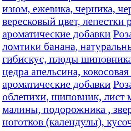
изюм, ежевика, черника, че
вересковый цвет, лепестки 
ароматические добавки
Роз
ломтики банана, натуральн
гибискус, плоды шиповника,
цедра апельсина, кокосовая
ароматические добавки
Роз
облепихи, шиповник, лист 
малины, подорожника , звер
ноготков (календулы), кусоч