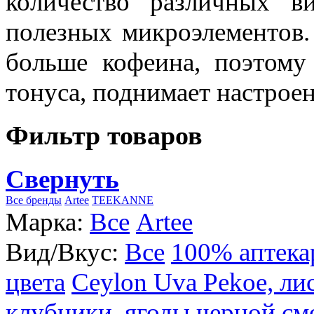
количество различных в
полезных микроэлементов.
больше кофеина, поэтому
тонуса, поднимает настроен
Фильтр товаров
Свернуть
Все бренды
Artee
TEEKANNE
Марка:
Все
Artee
Вид/Вкус:
Все
100% аптека
цвета
Ceylon Uva Pekoe, ли
клубники, ягоды черной см