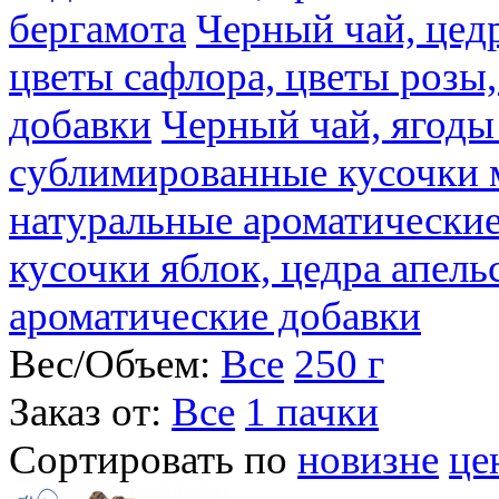
бергамота
Черный чай, цедр
цветы сафлора, цветы розы
добавки
Черный чай, ягоды
сублимированные кусочки 
натуральные ароматические
кусочки яблок, цедра апель
ароматические добавки
Вес/Объем:
Все
250 г
Заказ от:
Все
1 пачки
Сортировать по
новизне
це