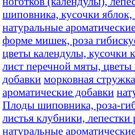
ноготков (календулы), лепе
шиповника, кусочки яблок, 
натуральные ароматические
форме мишек, роза гибискус
цветы календулы, кусочки к
лист перечной мяты, цветы
добавки
морковная стружк
ароматические добавки
нат
Плоды шиповника, роза-гиб
листья клубники, лепестки 
натуральные ароматические