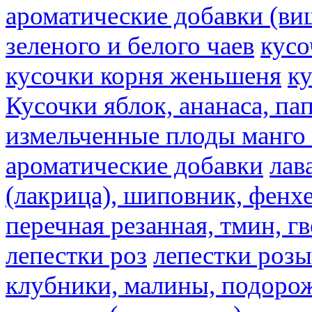
ароматические добавки (ви
зеленого и белого чаев
кусо
кусочки корня женьшеня
к
Кусочки яблок, ананаса, па
измельченные плоды манго 
ароматические добавки
лав
(лакрица), шиповник, фенхе
перечная резанная, тмин, г
лепестки роз
лепестки розы
клубники, малины, подорож