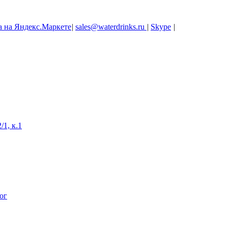
|
sales@waterdrinks.ru
|
Skype
|
/1, к.1
ог