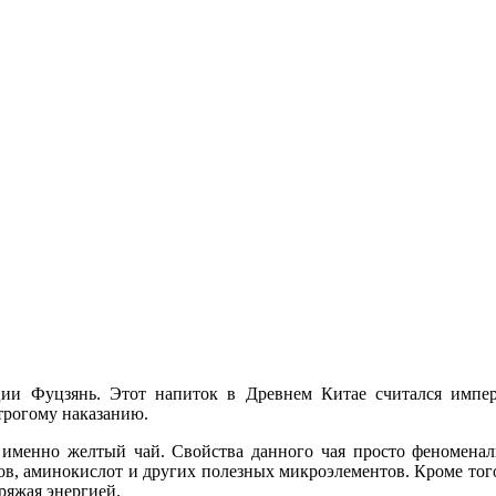
ии Фуцзянь. Этот напиток в Древнем Китае считался импера
строгому наказанию.
 именно желтый чай. Свойства данного чая просто феноменаль
в, аминокислот и других полезных микроэлементов. Кроме того
ряжая энергией.