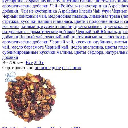
кустарника Aspalathus linearis, ломтики банана, листья клубн
ароматические добавки
Чай «Ройбуш» из кустарника Aspalathus
добавки.
Чай из кустарника Aspalathus linearis
Чай улун
Черные 
Черный байховый чай, медоносная пыльца, лимонная трава (ле
стружка, кусочки папайи и ананаса, цветки подсолнечника и с
жасмина, кишмиш, кусочки папайи, цветы мальвы, цветы кален
натуральные ароматические добавки
Черный чай Юннань, крас
добавки
Черный чай, зеленый чай, цветы жасмина, лепестки р
ароматические добавки
Черный чай, кусочки клубники, листья
чай, масло бергамота
Черный чай, цедра апельсина, цветы подс
сублимированные кусочки малины, цветы сафлора, натуральны
добавки
Вес/Объем:
Все
250 г
Сортировать по
новизне
цене
названию