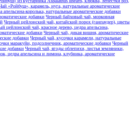
ойбуш» из кустарника Aspalathus linearis, клюква, лепестки роз,
Чай «Ройбуш», карамель, нуга, натуральные ароматические
а апельсина-королька, натуральные ароматические добавки
ароматические добавки
Черный байховый чай, морковная
ай
Черный цейлонский чай, китайский порох (ганпаудер), цветы
й цейлонский чай, красное дерево, цедра апельсина,
оматические добавки
Черный чай, дикая вишня, ароматические
ческие добавки
Черный чай, кусочки карамели, натуральные
очки маракуйи, подсолнечник, ароматические добавки
Черный
кие добавки
Черный чай, ягоды облепихи, листья земляники,
ок, цедра апельсина и лимона, клубника, ароматические