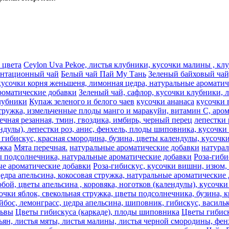
 цвета
Ceylon Uva Pekoe, листья клубники, кусочки малины , к
антационный чай
Белый чай Пай Му Тань
Зеленый байховый чай,
кусочки корня женьшеня, лимонная цедра, натуральные аромати
роматические добавки
Зеленый чай, сафлор, кусочки клубники, 
лубники
Купаж зеленого и белого чаев
кусочки ананаса
кусочки 
стружка, измельченные плоды манго и маракуйи, витамин С, аро
речная резанная, тмин, гвоздика, имбирь, черный перец
лепестки 
ндулы), лепестки роз, анис, фенхель, плоды шиповника, кусочки 
гибискус, красная смородина, бузина, цветы календулы, кусочки
жка
Мята перечная.
натуральные ароматические добавки
натура
ты подсолнечника, натуральные ароматические добавки
Роза-гиби
ные ароматические добавки
Роза-гибискус, кусочки вишни, изюм,
цедра апельсина, кокосовая стружка, натуральные ароматические
ой, цветы апельсина , коровяка, ноготков (календулы), кусочки 
очки яблок, свекольная стружка, цветы подсолнечника, бузина, к
йбос, лемонграсc, цедра апельсина, шиповник, гибискус, васил
львы
Цветы гибискуса (каркаде), плоды шиповника
Цветы гибиск
ьян, листья мяты, листья малины, листья черной смородины, фен