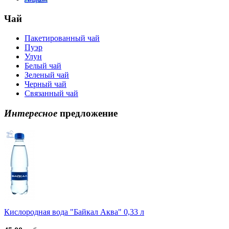
Чай
Пакетированный чай
Пуэр
Улун
Белый чай
Зеленый чай
Черный чай
Связанный чай
Интересное
предложение
Кислородная вода "Байкал Аква" 0,33 л