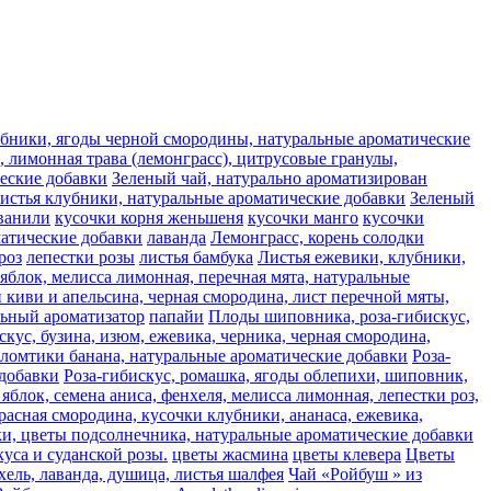
лубники, ягоды черной смородины, натуральные ароматические
 лимонная трава (лемонграсс), цитрусовые гранулы,
ческие добавки
Зеленый чай, натурально ароматизирован
листья клубники, натуральные ароматические добавки
Зеленый
ванили
кусочки корня женьшеня
кусочки манго
кусочки
матические добавки
лаванда
Лемонграсс, корень солодки
роз
лепестки розы
листья бамбука
Листья ежевики, клубники,
яблок, мелисса лимонная, перечная мята, натуральные
 киви и апельсина, черная смородина, лист перечной мяты,
льный ароматизатор
папайи
Плоды шиповника, роза-гибискус,
скус, бузина, изюм, ежевика, черника, черная смородина,
 ломтики банана, натуральные ароматические добавки
Роза-
 добавки
Роза-гибискус, ромашка, ягоды облепихи, шиповник,
яблок, семена аниса, фенхеля, мелисса лимонная, лепестки роз,
расная смородина, кусочки клубники, ананаса, ежевика,
ьки, цветы подсолнечника, натуральные ароматические добавки
уса и суданской розы.
цветы жасмина
цветы клевера
Цветы
хель, лаванда, душица, листья шалфея
Чай «Ройбуш » из