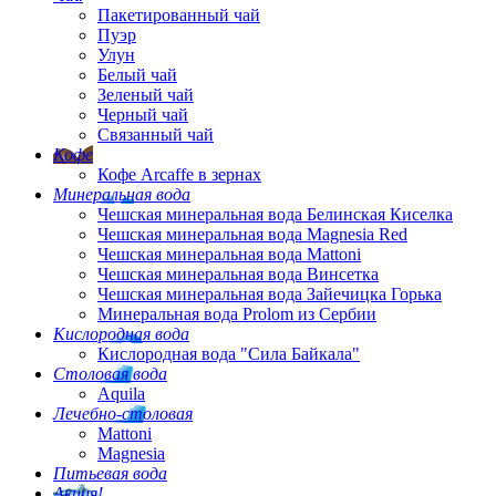
Пакетированный чай
Пуэр
Улун
Белый чай
Зеленый чай
Черный чай
Связанный чай
Кофе
Кофе Arcaffe в зернах
Минеральная вода
Чешская минеральная вода Белинская Киселка
Чешская минеральная вода Magnesia Red
Чешская минеральная вода Mattoni
Чешская минеральная вода Винсетка
Чешская минеральная вода Зайечицка Горька
Минеральная вода Prolom из Сербии
Кислородная вода
Кислородная вода "Сила Байкала"
Столовая вода
Aquila
Лечебно-столовая
Mattoni
Magnesia
Питьевая вода
Акция!