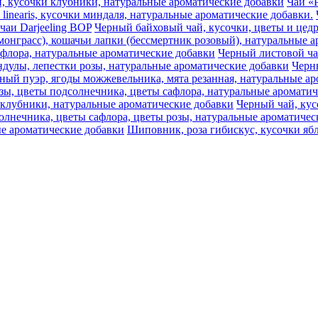
ики, кусочки клубники, натуральные ароматические добавки
Чай «Р
 linearis, кусочки миндаля, натуральные ароматические добавки.
чаи Darjeeling BOP
Черный байховый чай, кусочки, цветы и цедр
монграсс), кошачьи лапки (бессмертник розовый), натуральные 
афлора, натуральные ароматические добавки
Черный листовой ч
дулы, лепестки розы, натуральные ароматические добавки
Черны
ный пуэр, ягоды можжевельника, мята резанная, натуральные ар
озы, цветы подсолнечника, цветы сафлора, натуральные аромати
 клубники, натуральные ароматические добавки
Черный чай, кус
олнечника, цветы сафлора, цветы розы, натуральные ароматичес
е ароматические добавки
Шиповник, роза гибискус, кусочки ябл