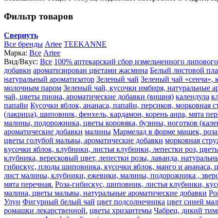
Фильтр товаров
Свернуть
Все бренды
Artee
TEEKANNE
Марка:
Все
Artee
Вид/Вкус:
Все
100% аптекарский сбор измельченного липового
добавки
ароматизирован цветами жасмина
Белый листовой пл
натуральный ароматизатор
Зеленый чай
Зеленый чай «сенча», 
молочным паром
Зеленый чай, кусочки имбиря, натуральные а
чай, цветы пиона, ароматические добавки (вишня)
календула
к
папайи
Кусочки яблок, ананаса, папайи, персиков, морковная 
(лакрица), шиповник, фенхель, кардамон, корень аира, мята пе
малины, подорожника, цветы коровяка, бузины, ноготков (кале
ароматические добавки
малины
Мармелад в форме мишек, роза 
цветы голубой мальвы, ароматические добавки
морковная стру
кусочки яблок, клубники, листья клубники, лепестки роз, цве
клубника, вересковый цвет, лепестки розы, лаванда, натураль
гибискус, плоды шиповника, кусочки яблок, манго и ананаса, 
лист малины, клубники, ежевики, малины, подорожника , звероб
мята перечная.
Роза-гибискус, шиповник, листья клубники, кус
малина, цветы мальвы, натуральные ароматические добавки
Ро
Улун
Фигурный белый чай
цвет подсолнечника
цвет синей ма
ромашки лекарственной.
цветы хризантемы
Чабрец, дикий тим