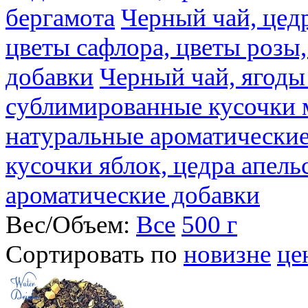
бергамота
Черный чай, цедр
цветы сафлора, цветы розы
добавки
Черный чай, ягоды
сублимированные кусочки 
натуральные ароматические
кусочки яблок, цедра апель
ароматические добавки
Вес/Объем:
Все
500 г
Сортировать по
новизне
це