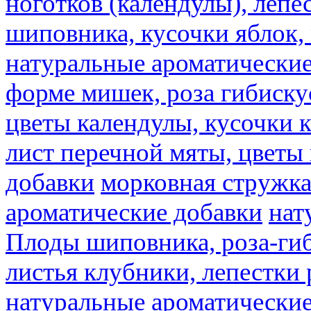
ноготков (календулы), лепе
шиповника, кусочки яблок, 
натуральные ароматические
форме мишек, роза гибискус
цветы календулы, кусочки к
лист перечной мяты, цветы
добавки
морковная стружк
ароматические добавки
нат
Плоды шиповника, роза-гиб
листья клубники, лепестки 
натуральные ароматические