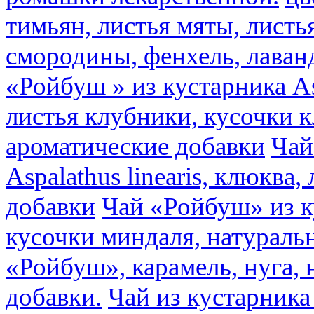
тимьян, листья мяты, листь
смородины, фенхель, лаван
«Ройбуш » из кустарника Asp
листья клубники, кусочки 
ароматические добавки
Чай
Aspalathus linearis, клюква
добавки
Чай «Ройбуш» из ку
кусочки миндаля, натураль
«Ройбуш», карамель, нуга,
добавки.
Чай из кустарника 