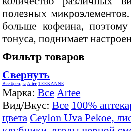
количество различных в
полезных микроэлементов.
больше кофеина, поэтому
тонуса, поднимает настроен
Фильтр товаров
Свернуть
Все бренды
Artee
TEEKANNE
Марка:
Все
Artee
Вид/Вкус:
Все
100% аптека
цвета
Ceylon Uva Pekoe, ли
клубники, ягоды черной см