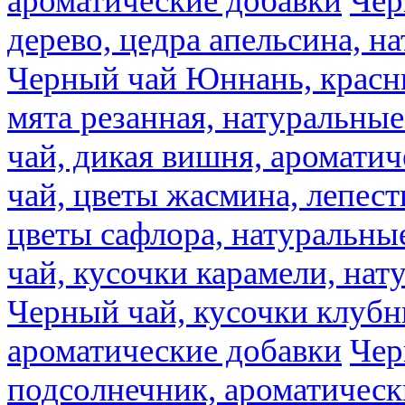
ароматические добавки
Чер
дерево, цедра апельсина, н
Черный чай Юннань, красн
мята резанная, натуральны
чай, дикая вишня, аромати
чай, цветы жасмина, лепест
цветы сафлора, натуральны
чай, кусочки карамели, на
Черный чай, кусочки клубн
ароматические добавки
Чер
подсолнечник, ароматическ