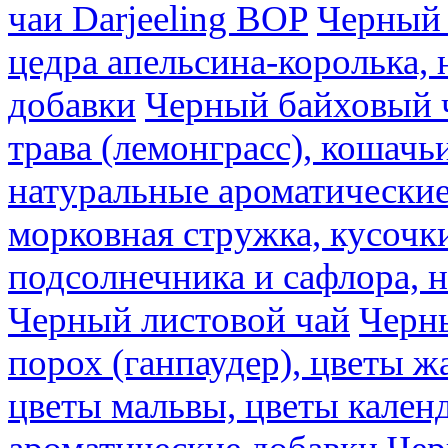
чаи Darjeeling BOP
Черный 
цедра апельсина-королька,
добавки
Черный байховый ч
трава (лемонграсс), кошачь
натуральные ароматические
морковная стружка, кусочки
подсолнечника и сафлора, 
Черный листовой чай
Черны
порох (ганпаудер), цветы 
цветы мальвы, цветы кален