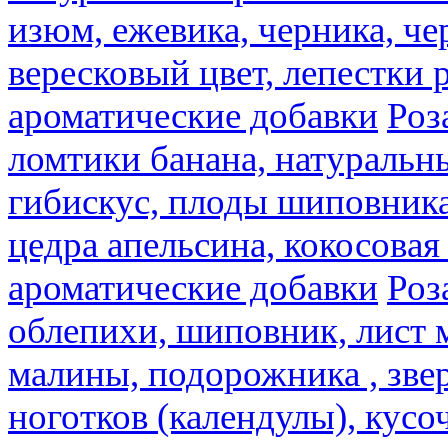
изюм, ежевика, черника, че
вересковый цвет, лепестки 
ароматические добавки
Роз
ломтики банана, натуральн
гибискус, плоды шиповника,
цедра апельсина, кокосовая
ароматические добавки
Роз
облепихи, шиповник, лист 
малины, подорожника , звер
ноготков (календулы), кусоч