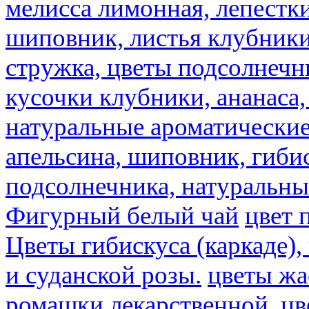
мелисса лимонная, лепестки
шиповник, листья клубники,
стружка, цветы подсолнечни
кусочки клубники, ананаса,
натуральные ароматические
апельсина, шиповник, гибис
подсолнечника, натуральны
Фигурный белый чай
цвет 
Цветы гибискуса (каркаде)
и суданской розы.
цветы ж
ромашки лекарственной.
цв