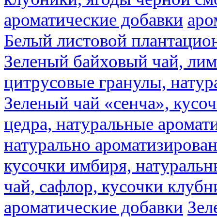
ароматические добавки
аро
Белый листовой плантацио
Зеленый байховый чай, лимо
цитрусовые гранулы, натур
Зеленый чай «сенча», кусо
цедра, натуральные аромат
натурально ароматизирова
кусочки имбиря, натуральн
чай, сафлор, кусочки клубн
ароматические добавки
Зел