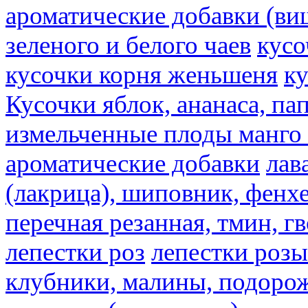
ароматические добавки (ви
зеленого и белого чаев
кусо
кусочки корня женьшеня
к
Кусочки яблок, ананаса, па
измельченные плоды манго 
ароматические добавки
лав
(лакрица), шиповник, фенхе
перечная резанная, тмин, г
лепестки роз
лепестки розы
клубники, малины, подорож