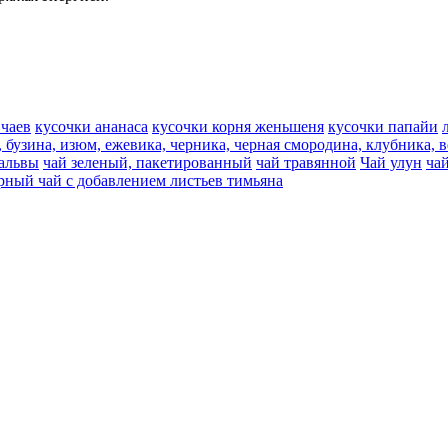
 чаев
кусочки ананаса
кусочки корня женьшеня
кусочки папайи
, бузина, изюм, ежевика, черника, черная смородина, клубника, 
мальвы
чай зеленый, пакетированный
чай травянной
Чай улун
ча
рный чай с добавлением листьев тимьяна