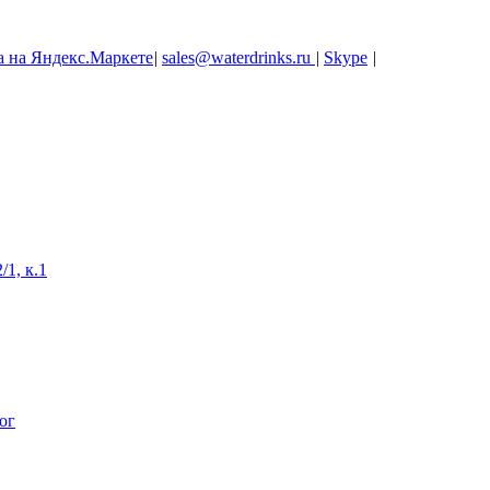
|
sales@waterdrinks.ru
|
Skype
|
/1, к.1
ог