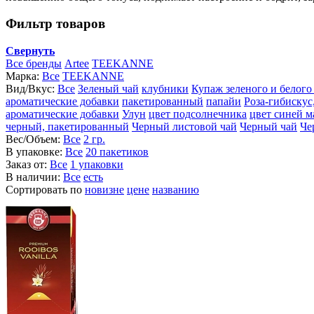
Фильтр товаров
Свернуть
Все бренды
Artee
TEEKANNE
Марка:
Все
TEEKANNE
Вид/Вкус:
Все
Зеленый чай
клубники
Купаж зеленого и белого
ароматические добавки
пакетированный
папайи
Роза-гибискус
ароматические добавки
Улун
цвет подсолнечника
цвет синей 
черный, пакетированный
Черный листовой чай
Черный чай
Че
Вес/Объем:
Все
2 гр.
В упаковке:
Все
20 пакетиков
Заказ от:
Все
1 упаковки
В наличии:
Все
есть
Сортировать по
новизне
цене
названию