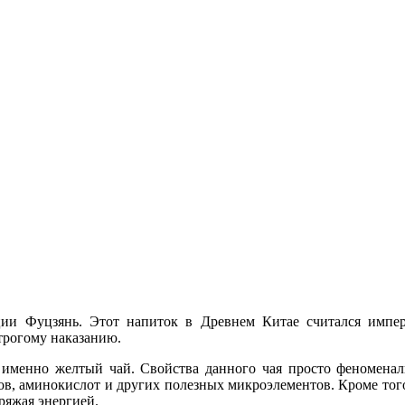
ии Фуцзянь. Этот напиток в Древнем Китае считался импера
строгому наказанию.
 именно желтый чай. Свойства данного чая просто феноменаль
в, аминокислот и других полезных микроэлементов. Кроме того
ряжая энергией.