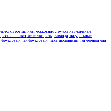
лепестки роз
малины
морковная стружка
натуральные
вересковый цвет, лепестки розы, лаванда, натуральные
й фруктовый
чай фруктовый, пакетированный
чай черный
чай