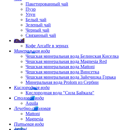
Пакетированный чай
Пуэр
Улун
Белый чай
Зеленый чай
Черный чай
Связанный чай
Кофе
Кофе Arcaffe в зернах
Минеральная вода
Чешская минеральная вода Белинская Киселка
Чешская минеральная вода Magnesia Red
Чешская минеральная вода Mattoni
Чешская минеральная вода Винсетка
Чешская минеральная вода Зайечицка Горька
Минеральная вода Prolom из Сербии
Кислородная вода
Кислородная вода "Сила Байкала"
Столовая вода
Aquila
Лечебно-столовая
Mattoni
Magnesia
Питьевая вода
Акция!