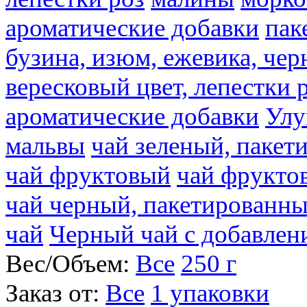
ароматические добавки
пак
бузина, изюм, ежевика, чер
вересковый цвет, лепестки 
ароматические добавки
Улу
мальвы
чай зеленый, паке
чай фруктовый
чай фрукто
чай черный, пакетированн
чай
Черный чай с добавлен
Вес/Объем:
Все
250 г
Заказ от:
Все
1 упаковки