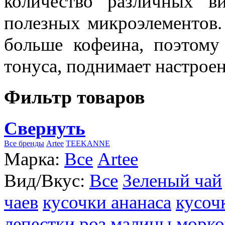
количество различных в
полезных микроэлементов.
больше кофеина, поэтому
тонуса, поднимает настроен
Фильтр товаров
Свернуть
Все бренды
Artee
TEEKANNE
Марка:
Все
Artee
Вид/Вкус:
Все
Зеленый чай
чаев
кусочки ананаса
кусоч
лепестки роз
малины
морко