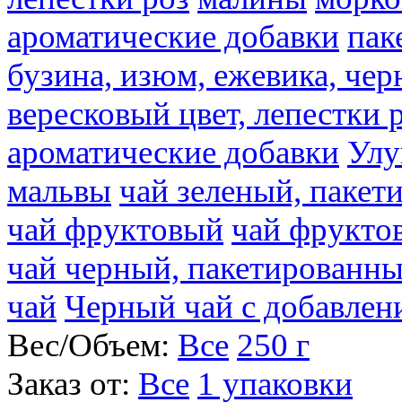
ароматические добавки
пак
бузина, изюм, ежевика, чер
вересковый цвет, лепестки 
ароматические добавки
Улу
мальвы
чай зеленый, паке
чай фруктовый
чай фрукто
чай черный, пакетированн
чай
Черный чай с добавлен
Вес/Объем:
Все
250 г
Заказ от:
Все
1 упаковки