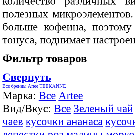
количество различных в
полезных микроэлементов.
больше кофеина, поэтому
тонуса, поднимает настроен
Фильтр товаров
Свернуть
Все бренды
Artee
TEEKANNE
Марка:
Все
Artee
Вид/Вкус:
Все
Зеленый чай
чаев
кусочки ананаса
кусоч
лепестки роз
малины
морко