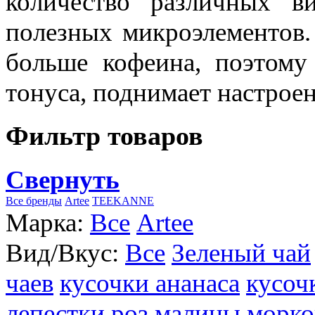
количество различных в
полезных микроэлементов.
больше кофеина, поэтому
тонуса, поднимает настроен
Фильтр товаров
Свернуть
Все бренды
Artee
TEEKANNE
Марка:
Все
Artee
Вид/Вкус:
Все
Зеленый чай
чаев
кусочки ананаса
кусоч
лепестки роз
малины
морко