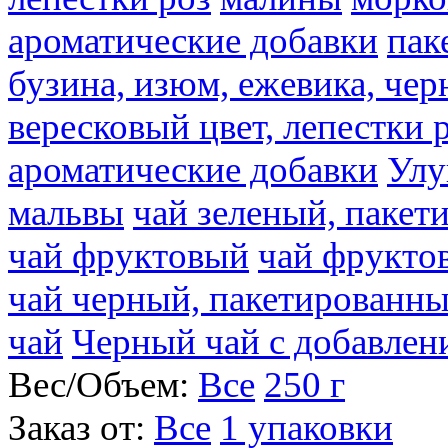
ароматические добавки
пак
бузина, изюм, ежевика, чер
вересковый цвет, лепестки 
ароматические добавки
Улу
мальвы
чай зеленый, паке
чай фруктовый
чай фрукто
чай черный, пакетированн
чай
Черный чай с добавлен
Вес/Объем:
Все
250 г
Заказ от:
Все
1 упаковки