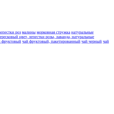
лепестки роз
малины
морковная стружка
натуральные
вересковый цвет, лепестки розы, лаванда, натуральные
й фруктовый
чай фруктовый, пакетированный
чай черный
чай