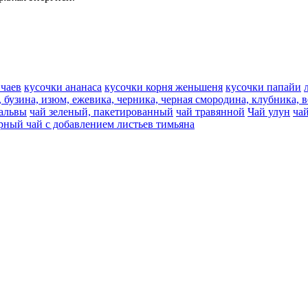
 чаев
кусочки ананаса
кусочки корня женьшеня
кусочки папайи
, бузина, изюм, ежевика, черника, черная смородина, клубника, 
мальвы
чай зеленый, пакетированный
чай травянной
Чай улун
ча
рный чай с добавлением листьев тимьяна