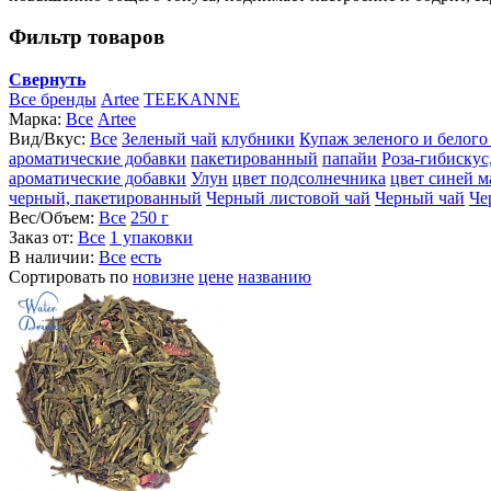
Фильтр товаров
Свернуть
Все бренды
Artee
TEEKANNE
Марка:
Все
Artee
Вид/Вкус:
Все
Зеленый чай
клубники
Купаж зеленого и белого
ароматические добавки
пакетированный
папайи
Роза-гибискус
ароматические добавки
Улун
цвет подсолнечника
цвет синей 
черный, пакетированный
Черный листовой чай
Черный чай
Че
Вес/Объем:
Все
250 г
Заказ от:
Все
1 упаковки
В наличии:
Все
есть
Сортировать по
новизне
цене
названию