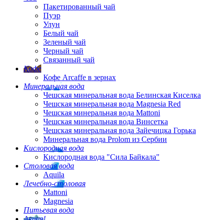
Пакетированный чай
Пуэр
Улун
Белый чай
Зеленый чай
Черный чай
Связанный чай
Кофе
Кофе Arcaffe в зернах
Минеральная вода
Чешская минеральная вода Белинская Киселка
Чешская минеральная вода Magnesia Red
Чешская минеральная вода Mattoni
Чешская минеральная вода Винсетка
Чешская минеральная вода Зайечицка Горька
Минеральная вода Prolom из Сербии
Кислородная вода
Кислородная вода "Сила Байкала"
Столовая вода
Aquila
Лечебно-столовая
Mattoni
Magnesia
Питьевая вода
Акция!