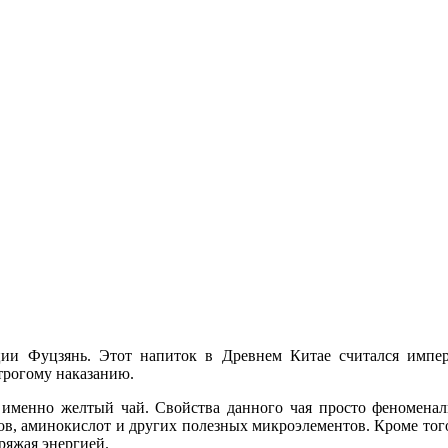
ии Фуцзянь. Этот напиток в Древнем Китае считался импера
строгому наказанию.
 именно желтый чай. Свойства данного чая просто феноменаль
в, аминокислот и других полезных микроэлементов. Кроме того
ряжая энергией.