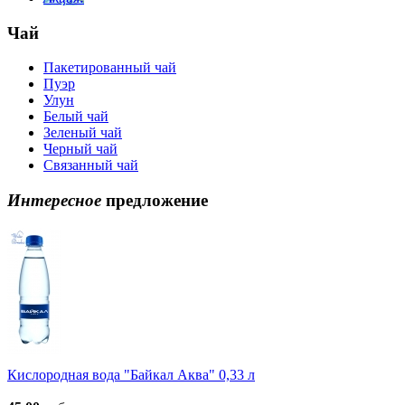
Чай
Пакетированный чай
Пуэр
Улун
Белый чай
Зеленый чай
Черный чай
Связанный чай
Интересное
предложение
Кислородная вода "Байкал Аква" 0,33 л