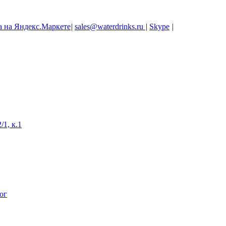
|
sales@waterdrinks.ru
|
Skype
|
/1, к.1
ог