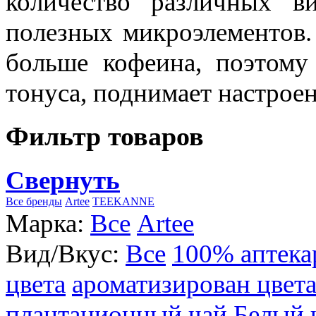
количество различных в
полезных микроэлементов.
больше кофеина, поэтому
тонуса, поднимает настроен
Фильтр товаров
Свернуть
Все бренды
Artee
TEEKANNE
Марка:
Все
Artee
Вид/Вкус:
Все
100% аптека
цвета
ароматизирован цвет
плантационный чай
Белый 