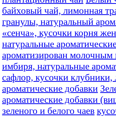
байховый чай, лимонная тр
гранулы, натуральный аром
«сенча», кусочки корня же
натуральные ароматические
ароматизирован молочным
имбиря, натуральные арома
сафлор, кусочки клубники,
ароматические добавки
Зел
ароматические добавки (ви
зеленого и белого чаев
кусо