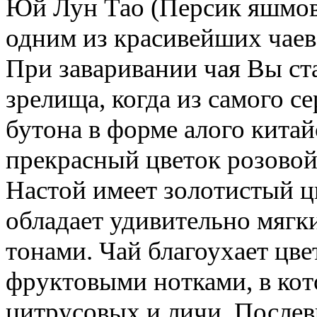
Юй Лун Тао (Персик яшмово
одним из красивейших чаев
При заваривании чая Вы ст
зрелища, когда из самого 
бутона в форме алого кита
прекрасный цветок розовой
Настой имеет золотистый ц
обладает удивительно мягк
тонами. Чай благоухает цв
фруктовыми нотками, в кот
цитрусовых и личи. Послевк