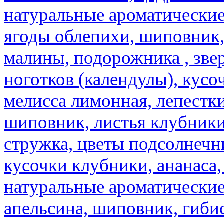
натуральные ароматические
ягоды облепихи, шиповник,
малины, подорожника , звер
ноготков (календулы), кусоч
мелисса лимонная, лепестки
шиповник, листья клубники,
стружка, цветы подсолнечни
кусочки клубники, ананаса,
натуральные ароматические
апельсина, шиповник, гибис