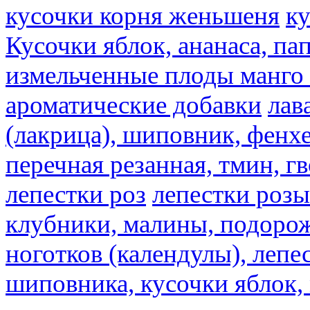
кусочки корня женьшеня
к
Кусочки яблок, ананаса, па
измельченные плоды манго 
ароматические добавки
лав
(лакрица), шиповник, фенхе
перечная резанная, тмин, г
лепестки роз
лепестки розы
клубники, малины, подорож
ноготков (календулы), лепе
шиповника, кусочки яблок, 