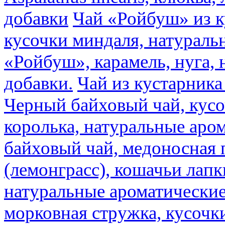
добавки
Чай «Ройбуш» из ку
кусочки миндаля, натураль
«Ройбуш», карамель, нуга,
добавки.
Чай из кустарника 
Черный байховый чай, кусо
королька, натуральные аро
байховый чай, медоносная 
(лемонграсс), кошачьи лапк
натуральные ароматические
морковная стружка, кусочки