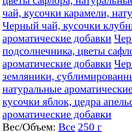
цветы сафлора, натуральны
чай, кусочки карамели, на
Черный чай, кусочки клубн
ароматические добавки
Чер
подсолнечника, цветы сафл
ароматические добавки
Чер
земляники, сублимированны
натуральные ароматические
кусочки яблок, цедра апель
ароматические добавки
Вес/Объем:
Все
250 г