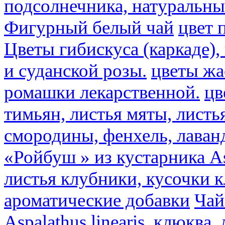
подсолнечника, натуральны
Фигурный белый чай
цвет 
Цветы гибискуса (каркаде)
и суданской розы.
цветы ж
ромашки лекарственной.
цв
тимьян, листья мяты, листь
смородины, фенхель, лаван
«Ройбуш » из кустарника Asp
листья клубники, кусочки 
ароматические добавки
Чай
Aspalathus linearis, клюква