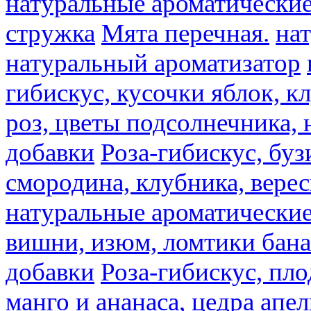
натуральные ароматические
стружка
Мята перечная.
на
натуральный ароматизатор
гибискус, кусочки яблок, к
роз, цветы подсолнечника,
добавки
Роза-гибискус, буз
смородина, клубника, верес
натуральные ароматические
вишни, изюм, ломтики бана
добавки
Роза-гибискус, пл
манго и ананаса, цедра апел