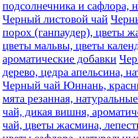
подсолнечника и сафлора, 
Черный листовой чай
Черны
порох (ганпаудер), цветы 
цветы мальвы, цветы кален
ароматические добавки
Чер
дерево, цедра апельсина, н
Черный чай Юннань, красн
мята резанная, натуральны
чай, дикая вишня, аромати
чай, цветы жасмина, лепест