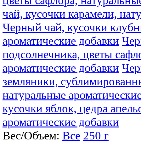
цветы сафлора, натуральны
чай, кусочки карамели, на
Черный чай, кусочки клубн
ароматические добавки
Чер
подсолнечника, цветы сафл
ароматические добавки
Чер
земляники, сублимированны
натуральные ароматические
кусочки яблок, цедра апель
ароматические добавки
Вес/Объем:
Все
250 г