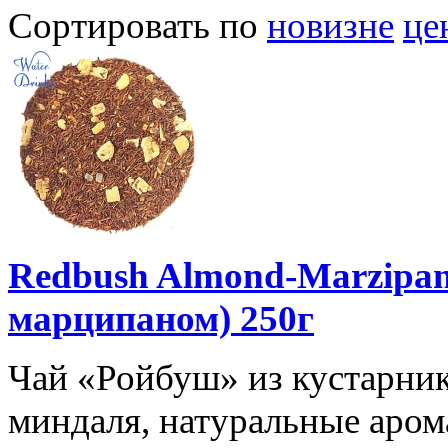
Сортировать по
новизне
це
Redbush Almond-Marzipa
марципаном) 250г
Чай «Ройбуш» из кустарника 
миндаля, натуральные арома