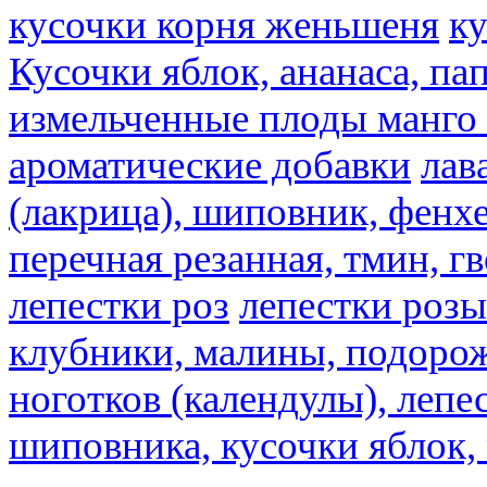
кусочки корня женьшеня
к
Кусочки яблок, ананаса, па
измельченные плоды манго 
ароматические добавки
лав
(лакрица), шиповник, фенхе
перечная резанная, тмин, г
лепестки роз
лепестки розы
клубники, малины, подорож
ноготков (календулы), лепе
шиповника, кусочки яблок, 