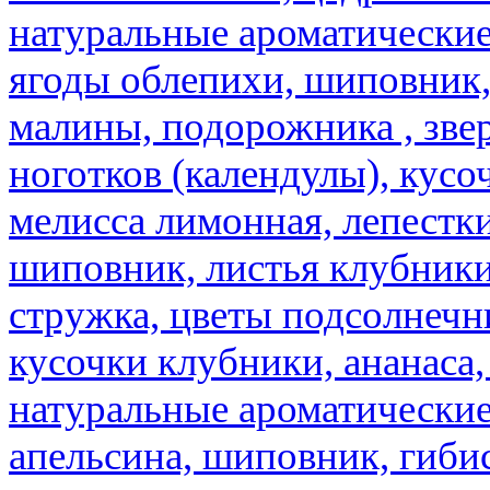
натуральные ароматические
ягоды облепихи, шиповник,
малины, подорожника , звер
ноготков (календулы), кусоч
мелисса лимонная, лепестки
шиповник, листья клубники,
стружка, цветы подсолнечни
кусочки клубники, ананаса,
натуральные ароматические
апельсина, шиповник, гибис