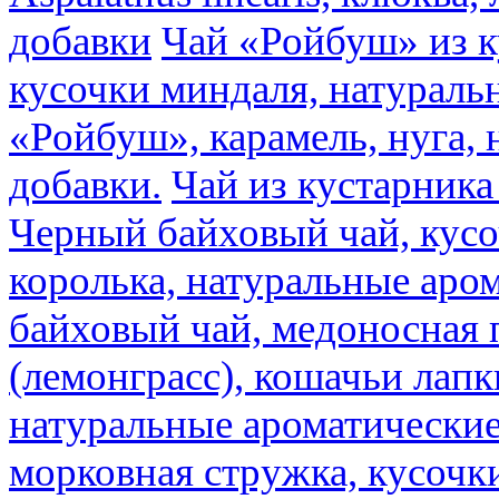
добавки
Чай «Ройбуш» из ку
кусочки миндаля, натураль
«Ройбуш», карамель, нуга,
добавки.
Чай из кустарника 
Черный байховый чай, кусо
королька, натуральные аро
байховый чай, медоносная 
(лемонграсс), кошачьи лапк
натуральные ароматические
морковная стружка, кусочки