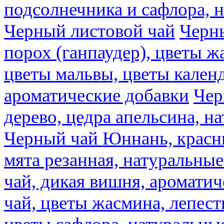
подсолнечника и сафлора, 
Черный листовой чай
Черны
порох (ганпаудер), цветы 
цветы мальвы, цветы кален
ароматические добавки
Чер
дерево, цедра апельсина, н
Черный чай Юннань, красн
мята резанная, натуральны
чай, дикая вишня, аромати
чай, цветы жасмина, лепест