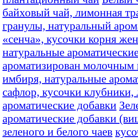
байховый чай, лимонная тр
гранулы, натуральный аром
«сенча», кусочки корня же
натуральные ароматические
ароматизирован молочным
имбиря, натуральные арома
сафлор, кусочки клубники,
ароматические добавки
Зел
ароматические добавки (ви
зеленого и белого чаев
кусо