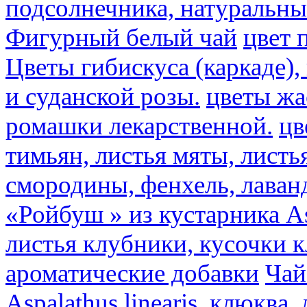
подсолнечника, натуральны
Фигурный белый чай
цвет 
Цветы гибискуса (каркаде)
и суданской розы.
цветы ж
ромашки лекарственной.
цв
тимьян, листья мяты, листь
смородины, фенхель, лаван
«Ройбуш » из кустарника Asp
листья клубники, кусочки 
ароматические добавки
Чай
Aspalathus linearis, клюква