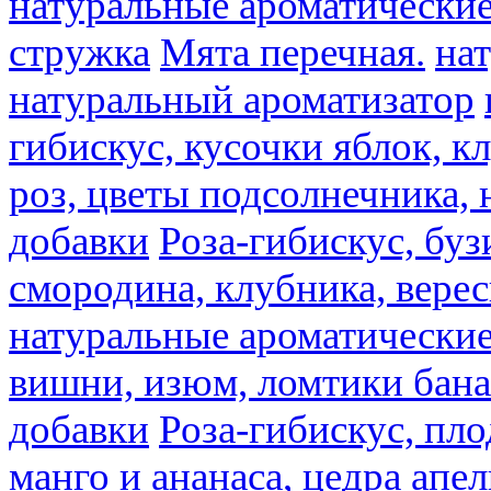
натуральные ароматические
стружка
Мята перечная.
на
натуральный ароматизатор
гибискус, кусочки яблок, к
роз, цветы подсолнечника,
добавки
Роза-гибискус, буз
смородина, клубника, верес
натуральные ароматические
вишни, изюм, ломтики бана
добавки
Роза-гибискус, пл
манго и ананаса, цедра апел