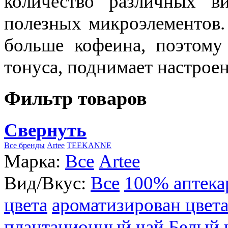
количество различных в
полезных микроэлементов.
больше кофеина, поэтому
тонуса, поднимает настроен
Фильтр товаров
Свернуть
Все бренды
Artee
TEEKANNE
Марка:
Все
Artee
Вид/Вкус:
Все
100% аптека
цвета
ароматизирован цвет
плантационный чай
Белый 