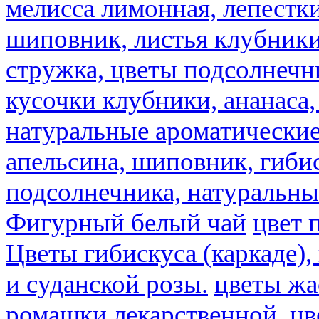
мелисса лимонная, лепестки
шиповник, листья клубники,
стружка, цветы подсолнечни
кусочки клубники, ананаса,
натуральные ароматические
апельсина, шиповник, гибис
подсолнечника, натуральны
Фигурный белый чай
цвет 
Цветы гибискуса (каркаде)
и суданской розы.
цветы ж
ромашки лекарственной.
цв