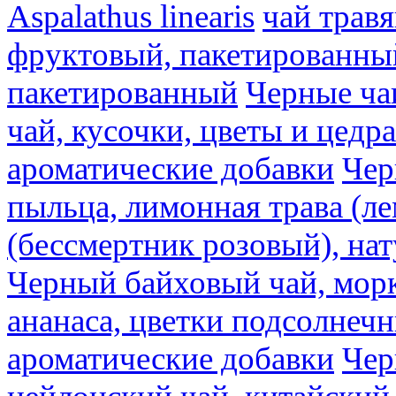
Aspalathus linearis
чай трав
фруктовый, пакетированны
пакетированный
Черные ча
чай, кусочки, цветы и цедр
ароматические добавки
Чер
пыльца, лимонная трава (ле
(бессмертник розовый), на
Черный байховый чай, морк
ананаса, цветки подсолнечн
ароматические добавки
Чер