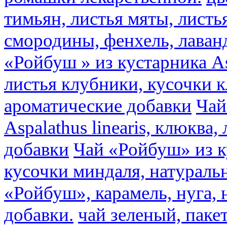
тимьян, листья мяты, листь
смородины, фенхель, лаван
«Ройбуш » из кустарника Asp
листья клубники, кусочки 
ароматические добавки
Чай
Aspalathus linearis, клюква
добавки
Чай «Ройбуш» из ку
кусочки миндаля, натураль
«Ройбуш», карамель, нуга,
добавки.
чай зеленый, пак