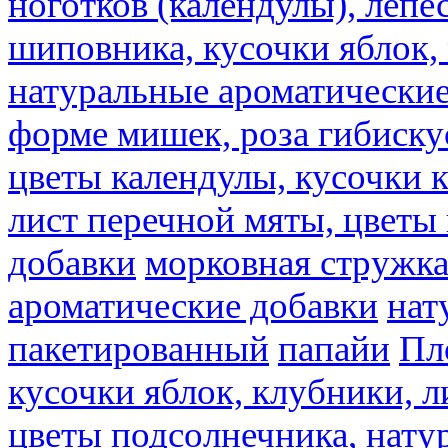
ноготков (календулы), лепе
шиповника, кусочки яблок, 
натуральные ароматические
форме мишек, роза гибискус
цветы календулы, кусочки к
лист перечной мяты, цветы
добавки
морковная стружк
ароматические добавки
нат
пакетированный
папайи
Пл
кусочки яблок, клубники, л
цветы подсолнечника, нату