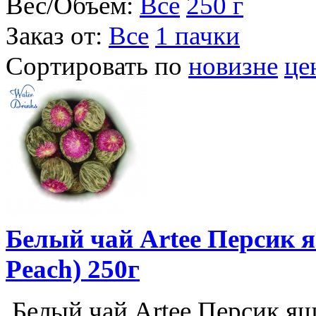
Вес/Объем:
Все
250 г
Заказ от:
Все
1 пачки
Сортировать по
новизне
це
Белый чай Artee Персик 
Peach) 250г
Белый чай Artee Персик яшм