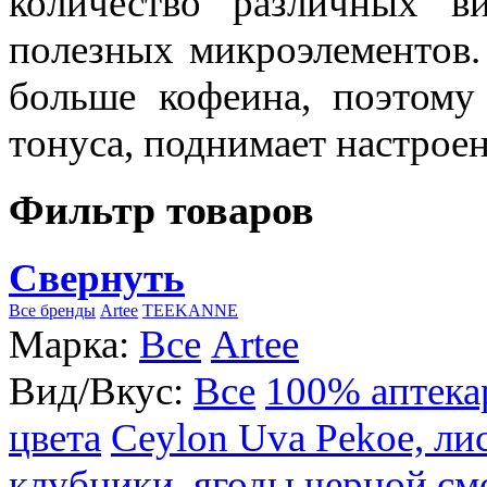
количество различных в
полезных микроэлементов.
больше кофеина, поэтому
тонуса, поднимает настроен
Фильтр товаров
Свернуть
Все бренды
Artee
TEEKANNE
Марка:
Все
Artee
Вид/Вкус:
Все
100% аптека
цвета
Ceylon Uva Pekoe, ли
клубники, ягоды черной см