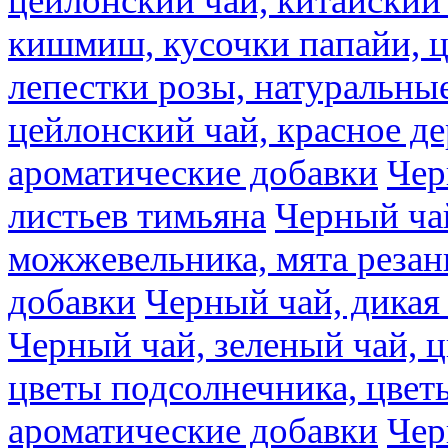
цейлонский чай, китайский 
кишмиш, кусочки папайи, ц
лепестки розы, натуральны
цейлонский чай, красное де
ароматические добавки
Чер
листьев тимьяна
Черный ча
можжевельника, мята резан
добавки
Черный чай, дикая
Черный чай, зеленый чай, ц
цветы подсолнечника, цвет
ароматические добавки
Чер