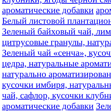
ароматические добавки
аро
Белый листовой плантацио
Зеленый байховый чай, лимо
цитрусовые гранулы, натур
Зеленый чай «сенча», кусо
цедра, натуральные аромат
натурально ароматизирова
кусочки имбиря, натуральн
чай, сафлор, кусочки клубн
ароматические добавки
Зел