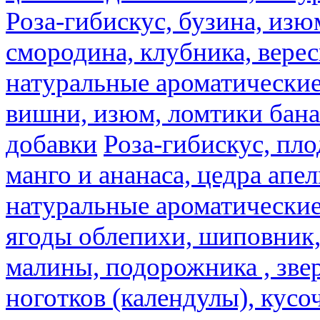
Роза-гибискус, бузина, изю
смородина, клубника, верес
натуральные ароматические
вишни, изюм, ломтики бана
добавки
Роза-гибискус, пл
манго и ананаса, цедра апел
натуральные ароматические
ягоды облепихи, шиповник,
малины, подорожника , звер
ноготков (календулы), кусоч