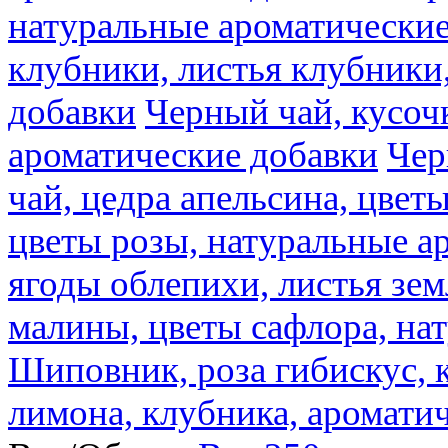
натуральные ароматические
клубники, листья клубники
добавки
Черный чай, кусоч
ароматические добавки
Чер
чай, цедра апельсина, цвет
цветы розы, натуральные а
ягоды облепихи, листья зе
малины, цветы сафлора, на
Шиповник, роза гибискус, к
лимона, клубника, аромати