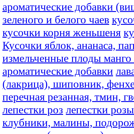
ароматические добавки (ви
зеленого и белого чаев
кусо
кусочки корня женьшеня
к
Кусочки яблок, ананаса, па
измельченные плоды манго 
ароматические добавки
лав
(лакрица), шиповник, фенхе
перечная резанная, тмин, г
лепестки роз
лепестки розы
клубники, малины, подорож