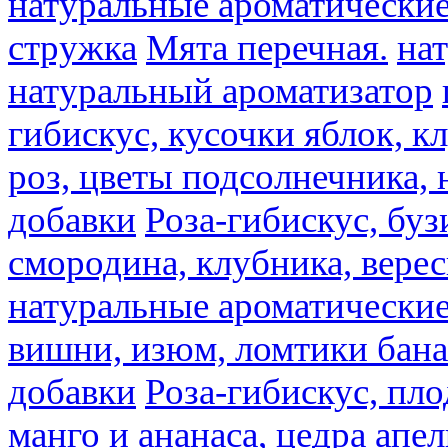
натуральные ароматические
стружка
Мята перечная.
на
натуральный ароматизатор
гибискус, кусочки яблок, к
роз, цветы подсолнечника,
добавки
Роза-гибискус, буз
смородина, клубника, верес
натуральные ароматические
вишни, изюм, ломтики бана
добавки
Роза-гибискус, пл
манго и ананаса, цедра апел