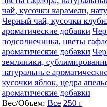
цветы сафлора, натуральны
чай, кусочки карамели, на
Черный чай, кусочки клубн
ароматические добавки
Чер
подсолнечника, цветы сафл
ароматические добавки
Чер
земляники, сублимированны
натуральные ароматические
кусочки яблок, цедра апель
ароматические добавки
Вес/Объем:
Все
250 г