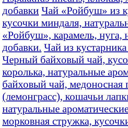
добавки
Чай «Ройбуш» из ку
кусочки миндаля, натураль
«Ройбуш», карамель, нуга,
добавки.
Чай из кустарника 
Черный байховый чай, кусо
королька, натуральные аро
байховый чай, медоносная 
(лемонграсс), кошачьи лапк
натуральные ароматические
морковная стружка, кусочки