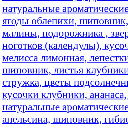
натуральные ароматические
ягоды облепихи, шиповник,
малины, подорожника , звер
ноготков (календулы), кусоч
мелисса лимонная, лепестки
шиповник, листья клубники,
стружка, цветы подсолнечни
кусочки клубники, ананаса,
натуральные ароматические
апельсина, шиповник, гибис