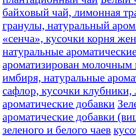
байховый чай, лимонная тр
гранулы, натуральный аром
«сенча», кусочки корня же
натуральные ароматические
ароматизирован молочным
имбиря, натуральные арома
сафлор, кусочки клубники,
ароматические добавки
Зел
ароматические добавки (ви
зеленого и белого чаев
кусо