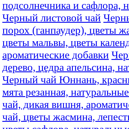
подсолнечника и сафлора, 
Черный листовой чай
Черны
порох (ганпаудер), цветы 
цветы мальвы, цветы кален
ароматические добавки
Чер
дерево, цедра апельсина, н
Черный чай Юннань, красн
мята резанная, натуральны
чай, дикая вишня, аромати
чай, цветы жасмина, лепест