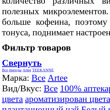
количество различных в
полезных микроэлементов.
больше кофеина, поэтому
тонуса, поднимает настроен
Фильтр товаров
Свернуть
Все бренды
Artee
TEEKANNE
Марка:
Все
Artee
Вид/Вкус:
Все
100% аптека
цвета
ароматизирован цвет
плантационный чай
Белый 