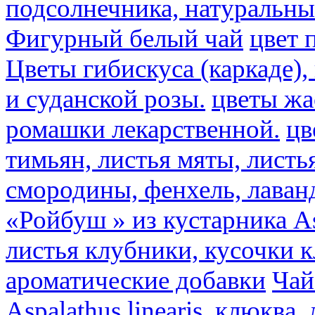
подсолнечника, натуральны
Фигурный белый чай
цвет 
Цветы гибискуса (каркаде)
и суданской розы.
цветы ж
ромашки лекарственной.
цв
тимьян, листья мяты, листь
смородины, фенхель, лаван
«Ройбуш » из кустарника Asp
листья клубники, кусочки 
ароматические добавки
Чай
Aspalathus linearis, клюква