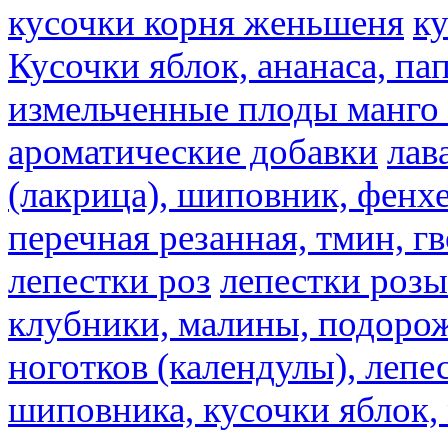
кусочки корня женьшеня
к
Кусочки яблок, ананаса, па
измельченные плоды манго 
ароматические добавки
лав
(лакрица), шиповник, фенхе
перечная резанная, тмин, г
лепестки роз
лепестки розы
клубники, малины, подорож
ноготков (календулы), лепе
шиповника, кусочки яблок, 