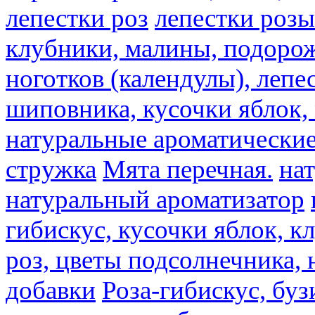
лепестки роз
лепестки розы
клубники, малины, подорож
ноготков (календулы), лепе
шиповника, кусочки яблок, 
натуральные ароматические
стружка
Мята перечная.
на
натуральный ароматизатор
гибискус, кусочки яблок, к
роз, цветы подсолнечника,
добавки
Роза-гибискус, буз