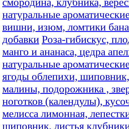
смородина, клубника, верес
натуральные ароматические
вишни, изюм, ломтики бана
добавки
Роза-гибискус, пл
манго и ананаса, цедра апел
натуральные ароматические
ягоды облепихи, шиповник,
малины, подорожника , звер
ноготков (календулы), кусоч
мелисса лимонная, лепестки
шиповник, листья клубники,