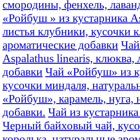
смородины, фенхель, лаван
«Ройбуш » из кустарника Asp
листья клубники, кусочки 
ароматические добавки
Чай
Aspalathus linearis, клюква
добавки
Чай «Ройбуш» из ку
кусочки миндаля, натураль
«Ройбуш», карамель, нуга,
добавки.
Чай из кустарника 
Черный байховый чай, кусо
королька, натуральные аро