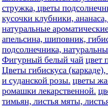
стружка, цветы подсолнечни
кусочки клубники, ананаса,
натуральные ароматические
апельсина, шиповник, гибис
подсолнечника, натуральны
Фигурный белый чай
цвет 
Цветы гибискуса (каркаде)
и суданской розы.
цветы ж
ромашки лекарственной.
цв
тимьян, листья мяты, листь