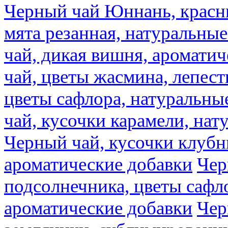
Черный чай Юннань, красн
мята резанная, натуральны
чай, дикая вишня, аромати
чай, цветы жасмина, лепест
цветы сафлора, натуральны
чай, кусочки карамели, на
Черный чай, кусочки клубн
ароматические добавки
Чер
подсолнечника, цветы сафл
ароматические добавки
Чер