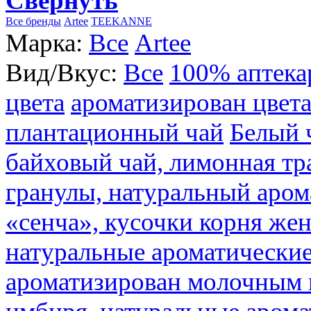
Свернуть
Все бренды
Artee
TEEKANNE
Марка:
Все
Artee
Вид/Вкус:
Все
100% аптека
цвета
ароматизирован цвет
плантационный чай
Белый 
байховый чай, лимонная тр
гранулы, натуральный аром
«сенча», кусочки корня же
натуральные ароматические
ароматизирован молочным