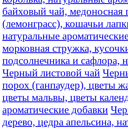
байховый чай, медоносная 
(лемонграсс), кошачьи лапк
натуральные ароматические
морковная стружка, кусочки
подсолнечника и сафлора, 
Черный листовой чай
Черны
порох (ганпаудер), цветы 
цветы мальвы, цветы кален
ароматические добавки
Чер
дерево, цедра апельсина, н