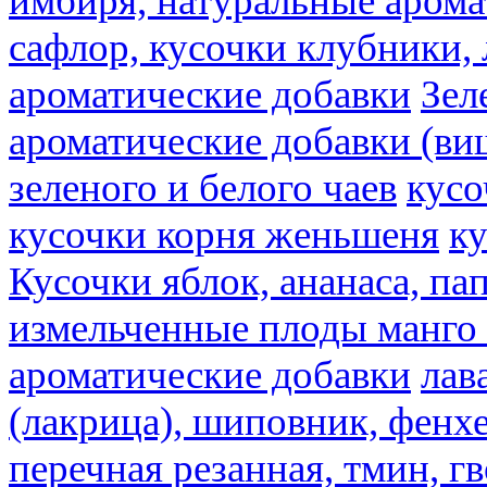
имбиря, натуральные арома
сафлор, кусочки клубники,
ароматические добавки
Зел
ароматические добавки (ви
зеленого и белого чаев
кусо
кусочки корня женьшеня
к
Кусочки яблок, ананаса, па
измельченные плоды манго 
ароматические добавки
лав
(лакрица), шиповник, фенхе
перечная резанная, тмин, г