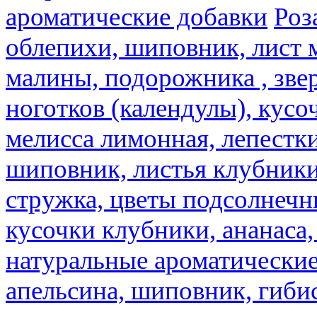
ароматические добавки
Роз
облепихи, шиповник, лист 
малины, подорожника , звер
ноготков (календулы), кусоч
мелисса лимонная, лепестки
шиповник, листья клубники,
стружка, цветы подсолнечни
кусочки клубники, ананаса,
натуральные ароматические
апельсина, шиповник, гибис