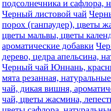
подсолнечника и сафлора, 
Черный листовой чай
Черны
порох (ганпаудер), цветы 
цветы мальвы, цветы кален
ароматические добавки
Чер
дерево, цедра апельсина, н
Черный чай Юннань, красн
мята резанная, натуральны
чай, дикая вишня, аромати
чай, цветы жасмина, лепест
цветы сафлора, натуральны