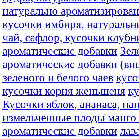
натурально ароматизирова
кусочки имбиря, натуральн
чай, сафлор, кусочки клубн
ароматические добавки
Зел
ароматические добавки (ви
зеленого и белого чаев
кусо
кусочки корня женьшеня
к
Кусочки яблок, ананаса, па
измельченные плоды манго 
ароматические добавки
лав