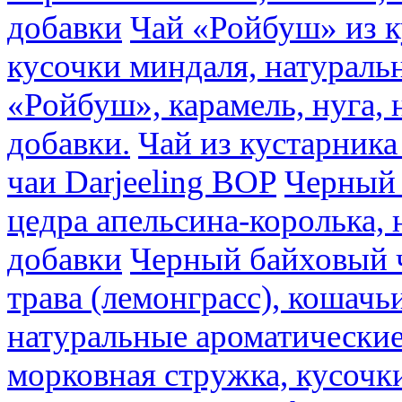
добавки
Чай «Ройбуш» из ку
кусочки миндаля, натураль
«Ройбуш», карамель, нуга,
добавки.
Чай из кустарника 
чаи Darjeeling BOP
Черный 
цедра апельсина-королька,
добавки
Черный байховый ч
трава (лемонграсс), кошачь
натуральные ароматические
морковная стружка, кусочки