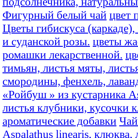
подсолнечника, натуральны
Фигурный белый чай
цвет 
Цветы гибискуса (каркаде)
и суданской розы.
цветы ж
ромашки лекарственной.
цв
тимьян, листья мяты, листь
смородины, фенхель, лаван
«Ройбуш » из кустарника Asp
листья клубники, кусочки 
ароматические добавки
Чай
Aspalathus linearis, клюква