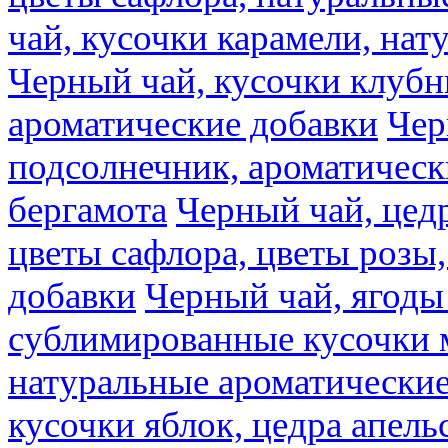
чай, кусочки карамели, на
Черный чай, кусочки клубн
ароматические добавки
Чер
подсолнечник, ароматическ
бергамота
Черный чай, цедр
цветы сафлора, цветы розы
добавки
Черный чай, ягоды
сублимированные кусочки 
натуральные ароматические
кусочки яблок, цедра апель