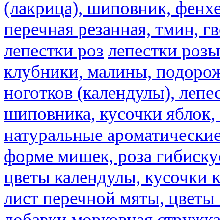
(лакрица), шиповник, фенхе
перечная резанная, тмин, г
лепестки роз
лепестки розы
клубники, малины, подорож
ноготков (календулы), лепе
шиповника, кусочки яблок, 
натуральные ароматические
форме мишек, роза гибискус
цветы календулы, кусочки к
лист перечной мяты, цветы
добавки
морковная стружк