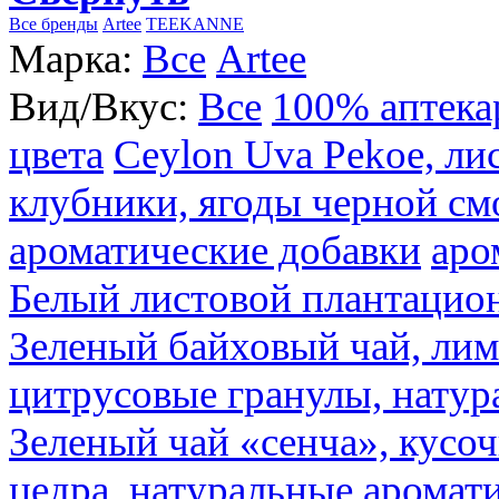
Все бренды
Artee
TEEKANNE
Марка:
Все
Artee
Вид/Вкус:
Все
100% аптека
цвета
Ceylon Uva Pekoe, ли
клубники, ягоды черной см
ароматические добавки
аро
Белый листовой плантацио
Зеленый байховый чай, лимо
цитрусовые гранулы, натур
Зеленый чай «сенча», кусо
цедра, натуральные аромат