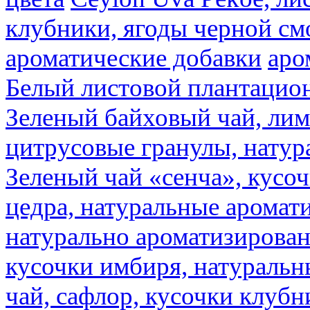
клубники, ягоды черной см
ароматические добавки
аро
Белый листовой плантацио
Зеленый байховый чай, лимо
цитрусовые гранулы, натур
Зеленый чай «сенча», кусо
цедра, натуральные аромат
натурально ароматизирова
кусочки имбиря, натуральн
чай, сафлор, кусочки клубн