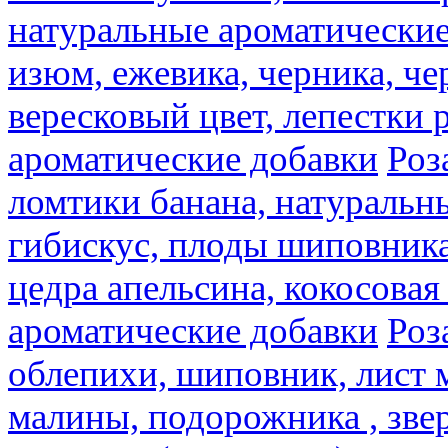
натуральные ароматические
изюм, ежевика, черника, че
вересковый цвет, лепестки 
ароматические добавки
Роз
ломтики банана, натуральн
гибискус, плоды шиповника,
цедра апельсина, кокосовая
ароматические добавки
Роз
облепихи, шиповник, лист 
малины, подорожника , звер