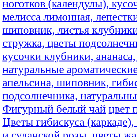
ноготков (календулы), кусоч
мелисса лимонная, лепестки
шиповник, листья клубники,
стружка, цветы подсолнечни
кусочки клубники, ананаса,
натуральные ароматические
апельсина, шиповник, гибис
подсолнечника, натуральны
Фигурный белый чай
цвет 
Цветы гибискуса (каркаде)
и суданской розы.
цветы ж