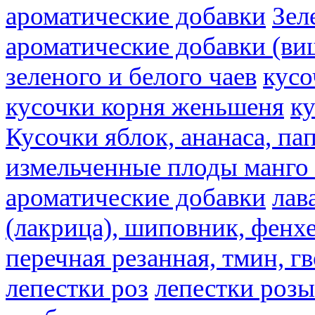
ароматические добавки
Зел
ароматические добавки (ви
зеленого и белого чаев
кусо
кусочки корня женьшеня
к
Кусочки яблок, ананаса, па
измельченные плоды манго 
ароматические добавки
лав
(лакрица), шиповник, фенхе
перечная резанная, тмин, г
лепестки роз
лепестки розы