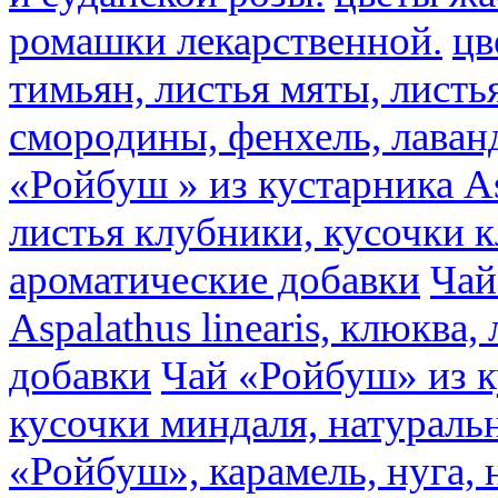
ромашки лекарственной.
цв
тимьян, листья мяты, листь
смородины, фенхель, лаван
«Ройбуш » из кустарника Asp
листья клубники, кусочки 
ароматические добавки
Чай
Aspalathus linearis, клюква
добавки
Чай «Ройбуш» из ку
кусочки миндаля, натураль
«Ройбуш», карамель, нуга,