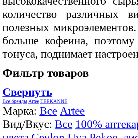
высококачественного сыр
количество различных в
полезных микроэлементов.
больше кофеина, поэтому
тонуса, поднимает настроен
Фильтр товаров
Свернуть
Все бренды
Artee
TEEKANNE
Марка:
Все
Artee
Вид/Вкус:
Все
100% аптека
цвета
Ceylon Uva Pekoe, ли