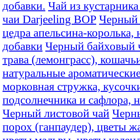
добавки.
Чай из кустарника 
чаи Darjeeling BOP
Черный 
цедра апельсина-королька,
добавки
Черный байховый ч
трава (лемонграсс), кошачь
натуральные ароматические
морковная стружка, кусочки
подсолнечника и сафлора, 
Черный листовой чай
Черны
порох (ганпаудер), цветы 