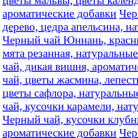
цветы мальвы, цветы кален
ароматические добавки
Чер
дерево, цедра апельсина, н
Черный чай Юннань, красн
мята резанная, натуральны
чай, дикая вишня, аромати
чай, цветы жасмина, лепест
цветы сафлора, натуральны
чай, кусочки карамели, на
Черный чай, кусочки клубн
ароматические добавки
Чер