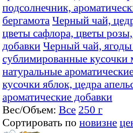
подсолнечник, ароматическ
бергамота
Черный чай, цедр
цветы сафлора, цветы розы
добавки
Черный чай, ягоды
сублимированные кусочки 
натуральные ароматические
кусочки яблок, цедра апель
ароматические добавки
Вес/Объем:
Все
250 г
Сортировать по
новизне
це