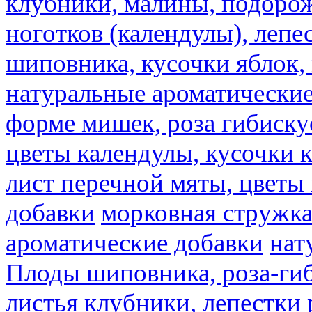
клубники, малины, подорож
ноготков (календулы), лепе
шиповника, кусочки яблок, 
натуральные ароматические
форме мишек, роза гибискус
цветы календулы, кусочки к
лист перечной мяты, цветы
добавки
морковная стружк
ароматические добавки
нат
Плоды шиповника, роза-гиб
листья клубники, лепестки 