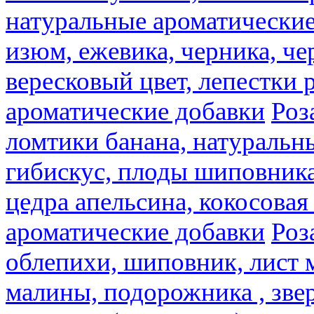
натуральные ароматические
изюм, ежевика, черника, че
вересковый цвет, лепестки 
ароматические добавки
Роз
ломтики банана, натуральн
гибискус, плоды шиповника,
цедра апельсина, кокосовая
ароматические добавки
Роз
облепихи, шиповник, лист 
малины, подорожника , звер