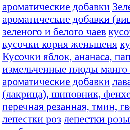
ароматические добавки
Зел
ароматические добавки (ви
зеленого и белого чаев
кусо
кусочки корня женьшеня
к
Кусочки яблок, ананаса, па
измельченные плоды манго 
ароматические добавки
лав
(лакрица), шиповник, фенхе
перечная резанная, тмин, г
лепестки роз
лепестки розы