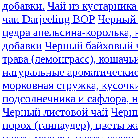
добавки.
Чай из кустарника 
чаи Darjeeling BOP
Черный 
цедра апельсина-королька,
добавки
Черный байховый ч
трава (лемонграсс), кошачь
натуральные ароматические
морковная стружка, кусочки
подсолнечника и сафлора, 
Черный листовой чай
Черны
порох (ганпаудер), цветы 