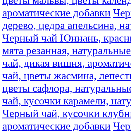
цветы мальвы, цветы кален
ароматические добавки
Чер
дерево, цедра апельсина, н
Черный чай Юннань, красн
мята резанная, натуральны
чай, дикая вишня, аромати
чай, цветы жасмина, лепест
цветы сафлора, натуральны
чай, кусочки карамели, на
Черный чай, кусочки клубн
ароматические добавки
Чер