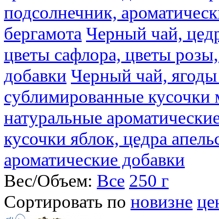
подсолнечник, ароматическ
бергамота
Черный чай, цедр
цветы сафлора, цветы розы
добавки
Черный чай, ягоды
сублимированные кусочки 
натуральные ароматические
кусочки яблок, цедра апель
ароматические добавки
Вес/Объем:
Все
250 г
Сортировать по
новизне
це