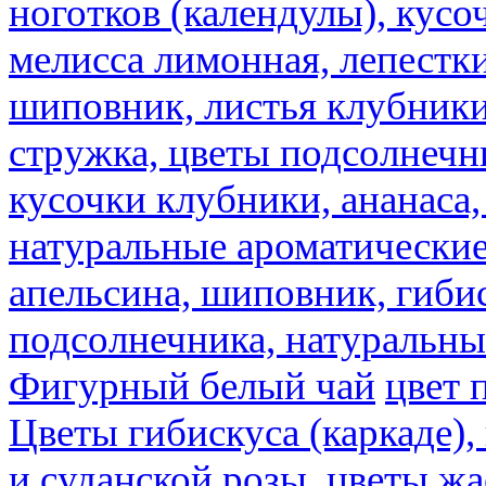
ноготков (календулы), кусоч
мелисса лимонная, лепестки
шиповник, листья клубники,
стружка, цветы подсолнечни
кусочки клубники, ананаса,
натуральные ароматические
апельсина, шиповник, гибис
подсолнечника, натуральны
Фигурный белый чай
цвет 
Цветы гибискуса (каркаде)
и суданской розы.
цветы ж