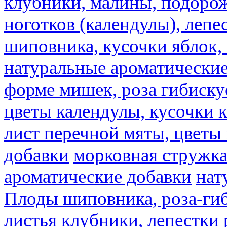
клубники, малины, подорож
ноготков (календулы), лепе
шиповника, кусочки яблок, 
натуральные ароматические
форме мишек, роза гибискус
цветы календулы, кусочки к
лист перечной мяты, цветы
добавки
морковная стружк
ароматические добавки
нат
Плоды шиповника, роза-гиб
листья клубники, лепестки 