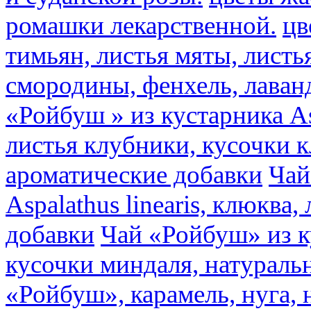
ромашки лекарственной.
цв
тимьян, листья мяты, листь
смородины, фенхель, лаван
«Ройбуш » из кустарника Asp
листья клубники, кусочки 
ароматические добавки
Чай
Aspalathus linearis, клюква
добавки
Чай «Ройбуш» из ку
кусочки миндаля, натураль
«Ройбуш», карамель, нуга,