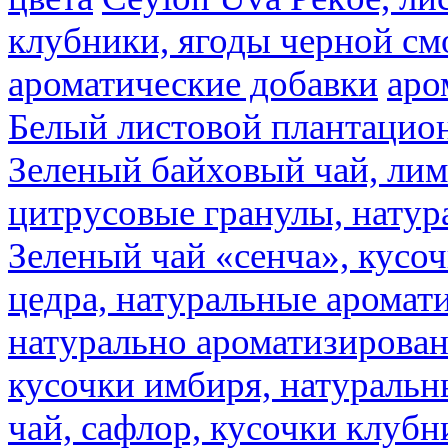
клубники, ягоды черной см
ароматические добавки
аро
Белый листовой плантацио
Зеленый байховый чай, лимо
цитрусовые гранулы, натур
Зеленый чай «сенча», кусо
цедра, натуральные аромат
натурально ароматизирова
кусочки имбиря, натуральн
чай, сафлор, кусочки клубн