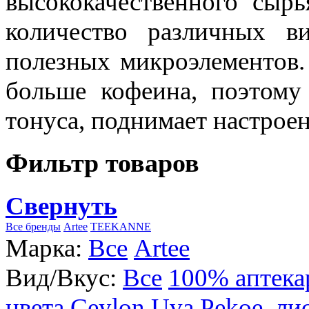
высококачественного сыр
количество различных в
полезных микроэлементов.
больше кофеина, поэтому
тонуса, поднимает настроен
Фильтр товаров
Свернуть
Все бренды
Artee
TEEKANNE
Марка:
Все
Artee
Вид/Вкус:
Все
100% аптека
цвета
Ceylon Uva Pekoe, ли